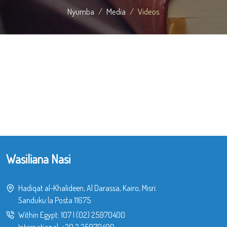
Nyumba
Media
Videos
Wasiliana Nasi
Hadiqat al-Khalideen, Al Darassa, Kairo, Misri.
Sanduku la Posta 11675
Within Egypt:
107
|
(02) 25970400