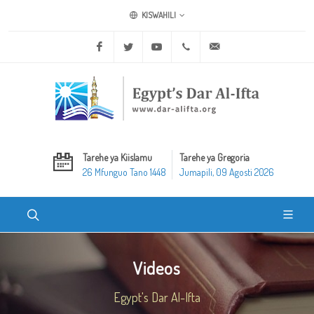
KISWAHILI
Facebook
Twitter
Youtube
+20 2 25970400
ask@dar-alifta.org
Tarehe ya Kiislamu
Tarehe ya Gregoria
26 Mfunguo Tano 1448
Jumapili, 09 Agosti 2026
Videos
Egypt's Dar Al-Ifta