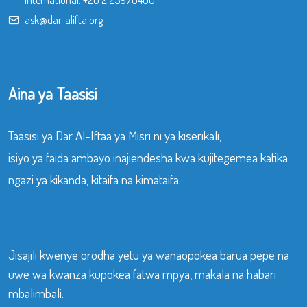
International:
+20 2 25970400
ask@dar-alifta.org
Aina ya Taasisi
Taasisi ya Dar Al-Iftaa ya Misri ni ya kiserikali,
isiyo ya faida ambayo inajiendesha kwa kujitegemea katika
ngazi ya kikanda, kitaifa na kimataifa.
Jisajili kwenye orodha yetu ya wanaopokea barua pepe na
uwe wa kwanza kupokea fatwa mpya, makala na habari
mbalimbali.