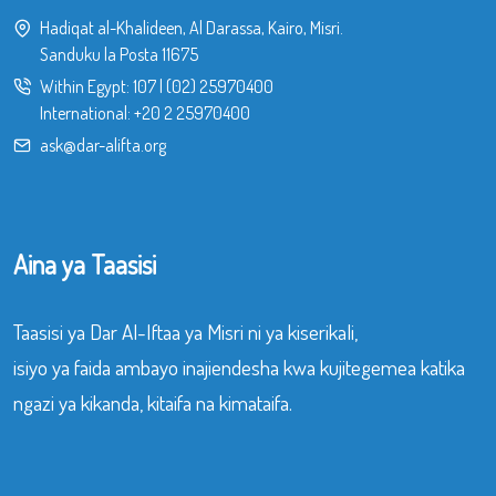
Hadiqat al-Khalideen, Al Darassa, Kairo, Misri.
Sanduku la Posta 11675
Within Egypt:
107
|
(02) 25970400
International:
+20 2 25970400
ask@dar-alifta.org
Aina ya Taasisi
Taasisi ya Dar Al-Iftaa ya Misri ni ya kiserikali,
isiyo ya faida ambayo inajiendesha kwa kujitegemea katika
ngazi ya kikanda, kitaifa na kimataifa.