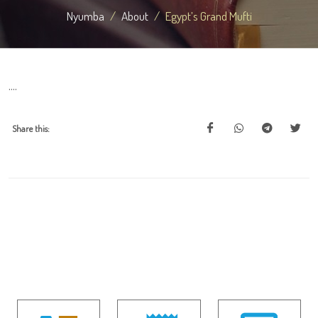
Nyumba
About
Egypt’s Grand Mufti
....
Share this: