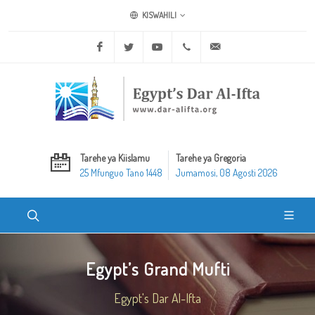
KISWAHILI
Facebook
Twitter
Youtube
+20 2 25970400
ask@dar-alifta.org
Tarehe ya Kiislamu
Tarehe ya Gregoria
25 Mfunguo Tano 1448
Jumamosi, 08 Agosti 2026
Egypt’s Grand Mufti
Egypt's Dar Al-Ifta