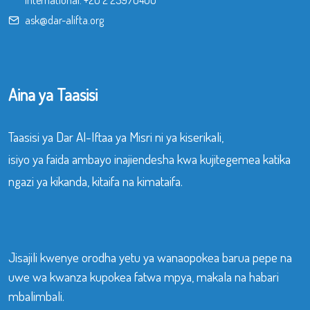
International:
+20 2 25970400
ask@dar-alifta.org
Aina ya Taasisi
Taasisi ya Dar Al-Iftaa ya Misri ni ya kiserikali,
isiyo ya faida ambayo inajiendesha kwa kujitegemea katika
ngazi ya kikanda, kitaifa na kimataifa.
Jisajili kwenye orodha yetu ya wanaopokea barua pepe na
uwe wa kwanza kupokea fatwa mpya, makala na habari
mbalimbali.