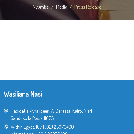
Nyumba
Media
Press Release
Wasiliana Nasi
Hadiqat al-Khalideen, Al Darassa, Kairo, Misri.
Sanduku la Posta 11675
Within Egypt:
107
|
(02) 25970400