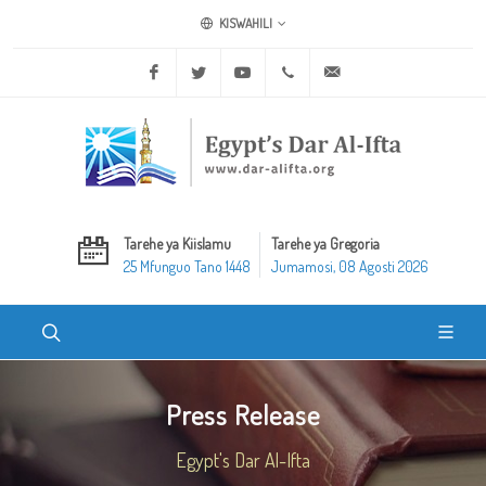
KISWAHILI
Facebook
Twitter
Youtube
+20 2 25970400
ask@dar-alifta.org
Tarehe ya Kiislamu
Tarehe ya Gregoria
25 Mfunguo Tano 1448
Jumamosi, 08 Agosti 2026
Press Release
Egypt's Dar Al-Ifta