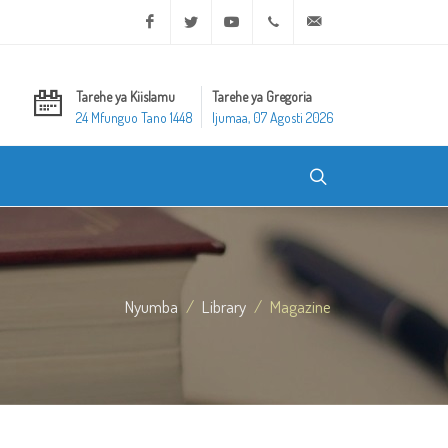
Facebook
Twitter
Youtube
+20 2 25970400
ask@dar-alifta.org
Tarehe ya Kiislamu
Tarehe ya Gregoria
24 Mfunguo Tano 1448
Ijumaa, 07 Agosti 2026
Nyumba
Library
Magazine