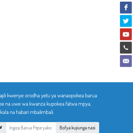
sajili kwenye orodha yetu ya wanaopokea barua
pe na uwe wa kwanza kupokea fatwa mpya,
ala na habari mbalimbali.
Bofya kujiunga nasi