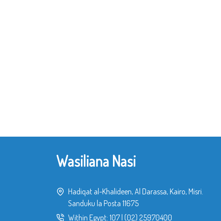
Wasiliana Nasi
Hadiqat al-Khalideen, Al Darassa, Kairo, Misri.
Sanduku la Posta 11675
Within Egypt:
107
|
(02) 25970400