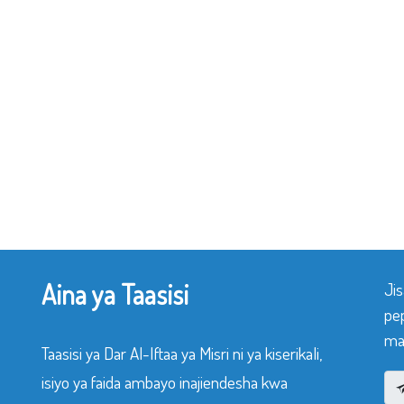
Aina ya Taasisi
Ji
pe
mak
Taasisi ya Dar Al-Iftaa ya Misri ni ya kiserikali,
isiyo ya faida ambayo inajiendesha kwa