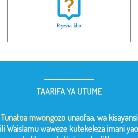
Rejesha Jibu
TAARIFA YA UTUME
Tunatoa mwongozo
unaofaa, wa kisayansi
ili Waislamu waweze kutekeleza imani yao