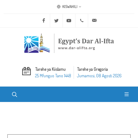
KISWAHILI
Facebook
Twitter
Youtube
+20 2 25970400
ask@dar-alifta.org
Tarehe ya Kiislamu
Tarehe ya Gregoria
25 Mfunguo Tano 1448
Jumamosi, 08 Agosti 2026