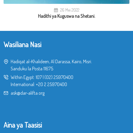
26 Mei 2022
Hadithi ya Kuguswa na Shetani.
Wasiliana Nasi
Hadiqat al-Khalideen, Al Darassa, Kairo, Misri.
Sanduku la Posta 11675
Within Egypt:
107
|
(02) 25970400
International:
+20 2 25970400
ask@dar-alifta.org
Aina ya Taasisi