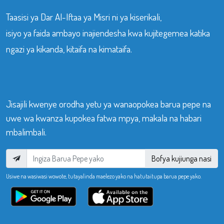
Taasisi ya Dar Al-Iftaa ya Misri ni ya kiserikali,
isiyo ya faida ambayo inajiendesha kwa kujitegemea katika
ngazi ya kikanda, kitaifa na kimataifa.
Jisajili kwenye orodha yetu ya wanaopokea barua pepe na
uwe wa kwanza kupokea fatwa mpya, makala na habari
mbalimbali.
Bofya kujiunga nasi
Usiwe na wasiwasi wowote, tutayalinda maelezo yako na hatutaitupa barua pepe yako.