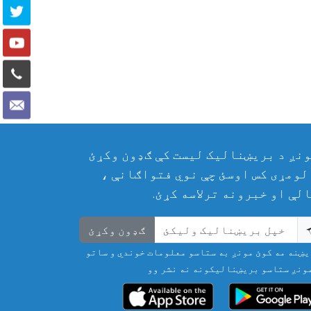
نږ د بریښنالیک لیست کې ګډون وکړئ
لومړی کس اوسئ چې نوي فتواګانې ،
لې او خبرونه ترلاسه کړئ.
ګډون وکړئ
ښنه مه کوئ مونږ به ستاسو معلومات خوندي و ساتو
ونږ ستاسو بریښنالیکونه نه نشر وو