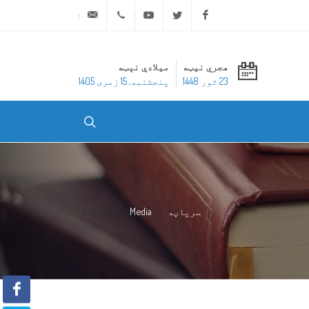
ask@dar-alifta.org
+20 2 25970400
Youtube
Twitter
Facebook
هجري نیټه
میلادې نېټه
23 ثور 1448
پنجشنبه, 15 زمری 1405
سرپاڼه
Media
خبرونه