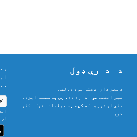
د ادارې ډول
زمو
او 
مقا
ر
د مصر دارالافتا یوه دولتي
غیر انتفاعي اداره ده، چې په سیمه ایزه،
ملي او نړیواله کچه په خپلواکه توګه کار
اندی
کوي.
او م