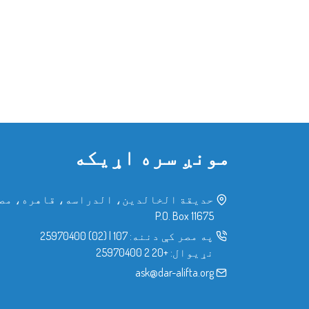
مونږ سره اړیکه
حدیقة الخالدین، الدراسه، قاهره، مص
P.O. Box 11675
په مصر کې دننه:
107
|
(02) 25970400
نړیوال:
+20 2 25970400
ask@dar-alifta.org