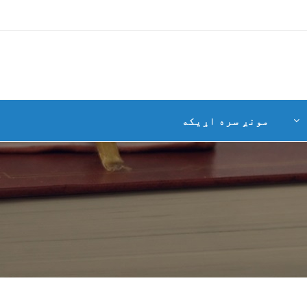
مونږ سره اړیکه