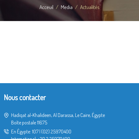
Acceuil
Media
Actualités
Nous contacter
Hadiqat al-Khalideen, Al Darassa, Le Caire, Égypte
Boîte postale 11675
En Égypte:
107
|
(02) 25970400