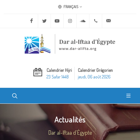
FRANÇAIS
Facebook
Twitter
Youtube
Instagram
Soundcloud
+20 2 25970400
ask@dar-alifta.o
Calendrier Hijri
Calendrier Grégorien
23 Safar 1448
jeudi, 06 août 2026
Actualités
Dar al-Iftaa d'Égypte