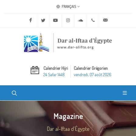
FRANÇAIS
Facebook
Twitter
Youtube
Instagram
Soundcloud
+20 2 25970400
ask@dar-alifta.o
Calendrier Hijri
Calendrier Grégorien
24 Safar 1448
vendredi, 07 août 2026
Magazine
Dar al-Iftaa d'Égypte