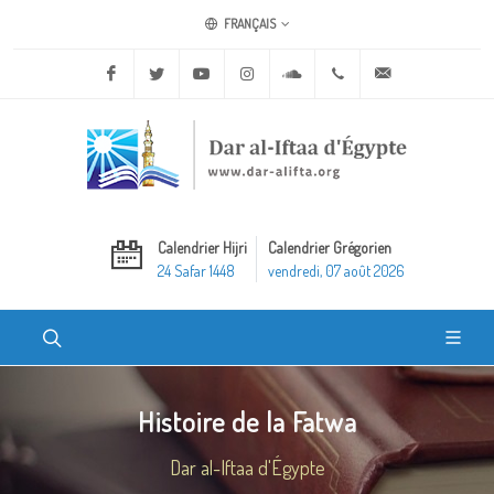
FRANÇAIS
Facebook
Twitter
Youtube
Instagram
Soundcloud
+20 2 25970400
ask@dar-alifta.o
Calendrier Hijri
Calendrier Grégorien
24 Safar 1448
vendredi, 07 août 2026
Histoire de la Fatwa
Dar al-Iftaa d'Égypte