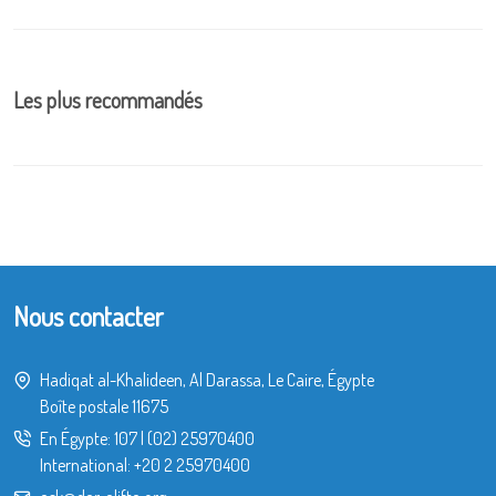
Les plus recommandés
Nous contacter
Hadiqat al-Khalideen, Al Darassa, Le Caire, Égypte
Boîte postale 11675
En Égypte:
107
|
(02) 25970400
International:
+20 2 25970400