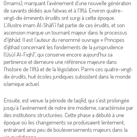
(Imams), marquant l'avènement d'une nouvelle génération
de savants dédiés aux fatwas et à l'Iftā. Environ quatre-
vingt-dix éminents érudits ont surgi à cette époque.
L'illustre imam Al-Shāfi’ī fait partie de ces érudits, et son
ascension marque un tournant majeur dans le processus
d'Ijtihād. Il est l'auteur du renommé ouvrage « Principes
d'ijtihad concernant les fondements de la jurisprudence
(Usūl Al-Fiqh)", qui conserve encore aujourd'hui sa
pertinence et demeure une référence majeure dans
l'histoire de l'Iftā et de la législation. Parmi ces quatre-vingt-
dix érudits, huit écoles juridiques subsistent dans le monde
islamique actuel.
Ensuite, est venue la période de taqlīd, qui s'est prolongée
jusqu'à l'avènement de notre ère moderne, caractérisée par
des institutions structurées. Cette phase a débuté à une
époque où les changements se produisaient lentement,
entraînant ainsi peu de bouleversements majeurs dans la
vie quotidienne.