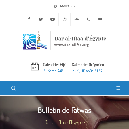
FRANÇAIS
Facebook
Twitter
Youtube
Instagram
Soundcloud
+20 2 25970400
ask@dar-alifta.o
Calendrier Hijri
Calendrier Grégorien
23 Safar 1448
jeudi, 06 août 2026
Bulletin de Fatwas
Dar al-Iftaa d'Égypte