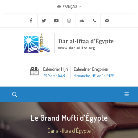
FRANÇAIS
Facebook
Twitter
Youtube
Instagram
Soundcloud
+20 2 25970400
ask@dar-alifta.o
Calendrier Hijri
Calendrier Grégorien
26 Safar 1448
dimanche, 09 août 2026
Le Grand Mufti d'Égypte
Dar al-Iftaa d'Égypte