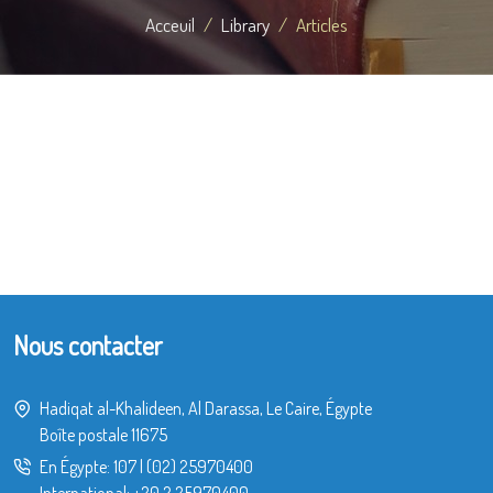
Acceuil
Library
Articles
Nous contacter
Hadiqat al-Khalideen, Al Darassa, Le Caire, Égypte
Boîte postale 11675
En Égypte:
107
|
(02) 25970400