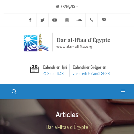
FRANÇAIS
Facebook
Twitter
Youtube
Instagram
Soundcloud
+20 2 25970400
ask@dar-alifta.o
Calendrier Hijri
Calendrier Grégorien
24 Safar 1448
vendredi, 07 août 2026
Articles
Dar al-Iftaa d'Égypte