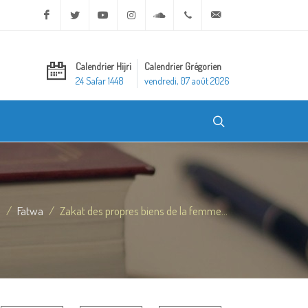
Facebook
Twitter
Youtube
Instagram
Soundcloud
+20 2 25970400
ask@dar-alifta.org
Calendrier Hijri
Calendrier Grégorien
24 Safar 1448
vendredi, 07 août 2026
l
Fatwa
Zakat des propres biens de la femme...