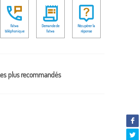
Fatwa
Demande de
Récupérer la
téléphonique
fatwa
réponse
es plus recommandés