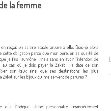
 de la femme
ui en reçoit un salaire stable propre à elle. Dois-je alors
e cette obligation parce que mon père, en sa qualité de
L
 que je fais l’aumône ; mais sans en avoir l’intention de
r _ au cas où je dois payer la Zakat _ la date de son
ixer son taux ainsi que ses destinations les plus
Zakat sur les bijoux qui me servent de parures ?
lle l’indique, d’une personnalité financièrement