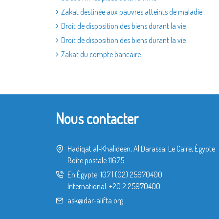
Zakat destinée aux pauvres atteints de maladie
Droit de disposition des biens durant la vie
Droit de disposition des biens durant la vie
Zakat du compte bancaire
Nous contacter
Hadiqat al-Khalideen, Al Darassa, Le Caire, Égypte
Boîte postale 11675
En Égypte:
107
|
(02) 25970400
International:
+20 2 25970400
ask@dar-alifta.org