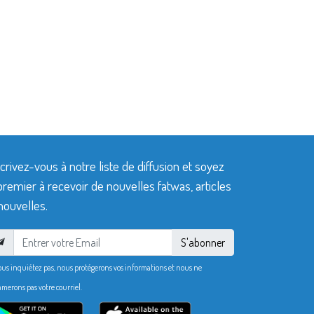
crivez-vous à notre liste de diffusion et soyez
premier à recevoir de nouvelles fatwas, articles
nouvelles.
S'abonner
ous inquiétez pas, nous protégerons vos informations et nous ne
merons pas votre courriel.