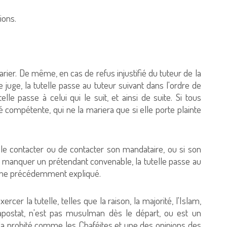
ions.
arier. De même, en cas de refus injustifié du tuteur de la
e juge, la tutelle passe au tuteur suivant dans l'ordre de
elle passe à celui qui le suit, et ainsi de suite. Si tous
ité compétente, qui ne la mariera que si elle porte plainte
 le contacter ou de contacter son mandataire, ou si son
e manquer un prétendant convenable, la tutelle passe au
omme précédemment expliqué.
rcer la tutelle, telles que la raison, la majorité, l'Islam,
u, apostat, n'est pas musulman dès le départ, ou est un
 la probité comme les Chaféites et une des opinions des