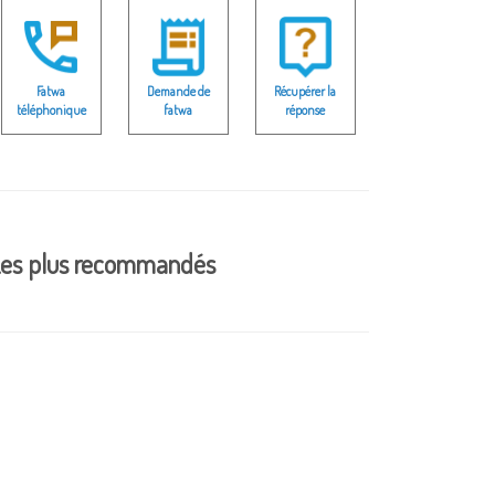
Fatwa
Demande de
Récupérer la
téléphonique
fatwa
réponse
es plus recommandés