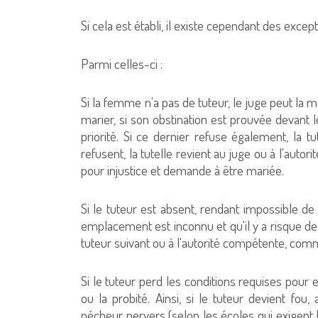
Si cela est établi, il existe cependant des except
Parmi celles-ci :
Si la femme n'a pas de tuteur, le juge peut la m
marier, si son obstination est prouvée devant l
priorité. Si ce dernier refuse également, la tut
refusent, la tutelle revient au juge ou à l'autor
pour injustice et demande à être mariée.
Si le tuteur est absent, rendant impossible de
emplacement est inconnu et qu'il y a risque d
tuteur suivant ou à l'autorité compétente, c
Si le tuteur perd les conditions requises pour exe
ou la probité. Ainsi, si le tuteur devient fo
pécheur pervers (selon les écoles qui exigent