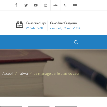
Facebook
Twitter
Youtube
Instagram
Soundcloud
+20 2 25970400
ask@dar-alifta.org
Calendrier Hijri
Calendrier Grégorien
24 Safar 1448
vendredi, 07 août 2026
Acceuil
Fatwa
Le mariage par le biais du cadi