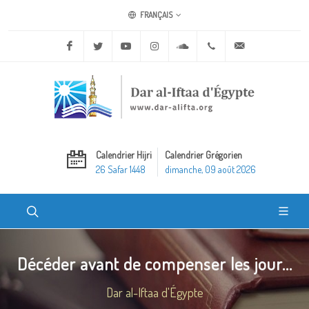
FRANÇAIS
Facebook
Twitter
Youtube
Instagram
Soundcloud
+20 2 25970400
ask@dar-alifta.o
Calendrier Hijri
Calendrier Grégorien
26 Safar 1448
dimanche, 09 août 2026
Décéder avant de compenser les jour...
Dar al-Iftaa d'Égypte