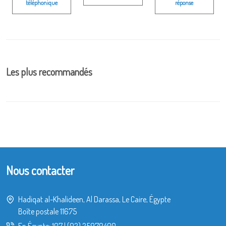
téléphonique
réponse
Les plus recommandés
Nous contacter
Hadiqat al-Khalideen, Al Darassa, Le Caire, Égypte
Boîte postale 11675
En Égypte:
107
|
(02) 25970400