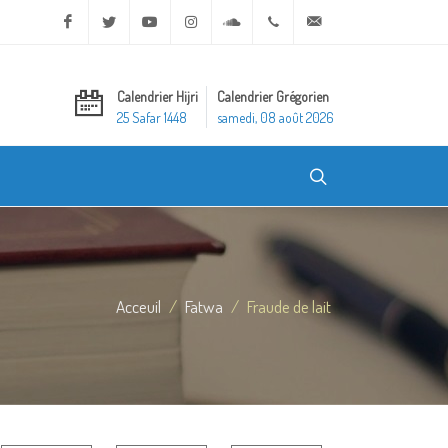
Facebook
Twitter
Youtube
Instagram
Soundcloud
+20 2 25970400
ask@dar-alifta.org
Calendrier Hijri
Calendrier Grégorien
25 Safar 1448
samedi, 08 août 2026
Acceuil
Fatwa
Fraude de lait