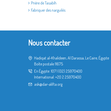
Prière de Tasabîh
Fabriquer des narguilés
Nous contacter
Hadiqat al-Khalideen, Al Darassa, Le Caire, Égypte
Boîte postale 11675
En Égypte:
107
|
(02) 25970400
International:
+20 2 25970400
ask@dar-alifta.org