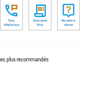
Fatwa
Demande de
Récupérer la
téléphonique
fatwa
réponse
es plus recommandés