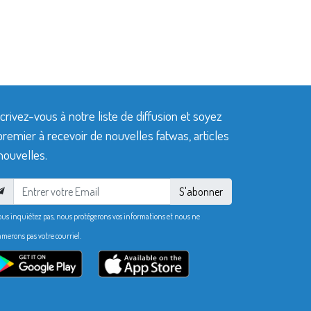
crivez-vous à notre liste de diffusion et soyez
premier à recevoir de nouvelles fatwas, articles
nouvelles.
S'abonner
ous inquiétez pas, nous protégerons vos informations et nous ne
merons pas votre courriel.