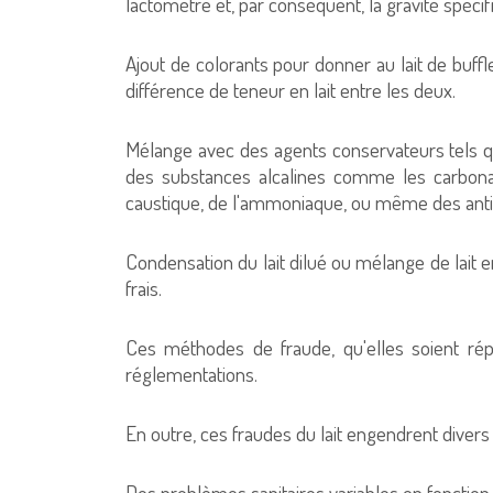
lactomètre et, par conséquent, la gravité spécifi
Ajout de colorants pour donner au lait de buffl
différence de teneur en lait entre les deux.
Mélange avec des agents conservateurs tels q
des substances alcalines comme les carbona
caustique, de l'ammoniaque, ou même des anti
Condensation du lait dilué ou mélange de lait e
frais.
Ces méthodes de fraude, qu'elles soient rép
réglementations.
En outre, ces fraudes du lait engendrent dive
Des problèmes sanitaires variables en fonction