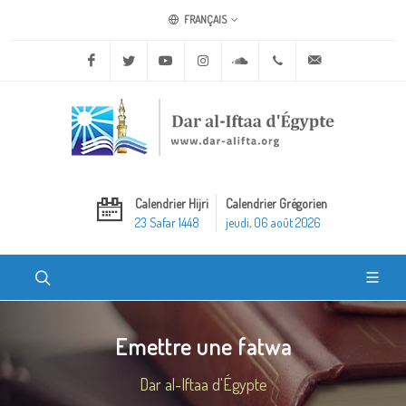
FRANÇAIS
Facebook
Twitter
Youtube
Instagram
Soundcloud
+20 2 25970400
ask@dar-alifta.o
Calendrier Hijri
Calendrier Grégorien
23 Safar 1448
jeudi, 06 août 2026
Emettre une fatwa
Dar al-Iftaa d'Égypte