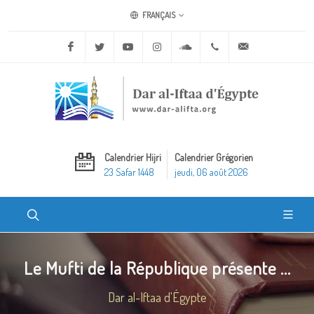
FRANÇAIS
Facebook
Twitter
Youtube
Instagram
Soundcloud
+20 2 25970400
ask@dar-alifta.o
Calendrier Hijri
Calendrier Grégorien
23 Safar 1448
jeudi, 06 août 2026
Le Mufti de la République présente ...
Dar al-Iftaa d'Égypte