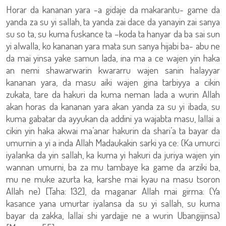
Horar da kananan yara -a gidaje da makarantu- game da
yanda za su yi sallah, ta yanda zai dace da yanayin zai sanya
su so ta, su kuma fuskance ta –koda ta hanyar da ba sai sun
yi alwalla, ko kananan yara mata sun sanya hijabi ba- abu ne
da mai yinsa yake samun lada, ina ma a ce wajen yin haka
an nemi shawarwarin kwararru wajen sanin halayyar
kananan yara, da masu aiki wajen gina tarbiyya a cikin
zukata, tare da hakuri da kuma neman lada a wurin Allah
akan horas da kananan yara akan yanda za su yi ibada, su
kuma gabatar da ayyukan da addini ya wajabta masu, lallai a
cikin yin haka akwai ma’anar hakurin da shari’a ta bayar da
umurnin a yi a inda Allah Madaukakin sarki ya ce: (Ka umurci
iyalanka da yin sallah, ka kuma yi hakuri da juriya wajen yin
wannan umurni, ba za mu tambaye ka game da arziki ba,
mu ne muke azurta ka, karshe mai kyau na masu tsoron
Allah ne) [Taha: 132], da maganar Allah mai girma: (Ya
kasance yana umurtar iyalansa da su yi sallah, su kuma
bayar da zakka, lallai shi yardajje ne a wurin Ubangijinsa)