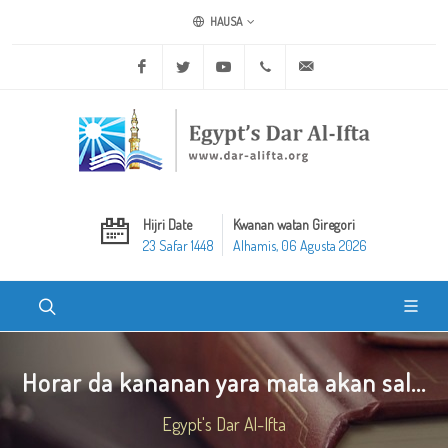
HAUSA
Facebook
Twitter
Youtube
+20 2 25970400
ask@dar-alifta.org
Hijri Date
Kwanan watan Giregori
23 Safar 1448
Alhamis, 06 Agusta 2026
Horar da kananan yara mata akan sal...
Egypt's Dar Al-Ifta