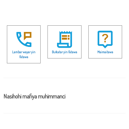
Lambar wayar yin
Buƙatar yin Fatawa
Maimaitawa
Fatawa
Nasihohi mafiya muhimmanci