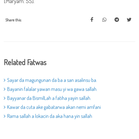
[Maryam: 55].
Share this:
Related Fatwas
Sayar da magungunan da ba a san asalinsu ba.
Bayanin falalar yawan masu yi wa gawa sallah.
Bayyanar da BismilLah a fatiha yayin sallah.
Kawar da cuta ake gabatarwa akan nemi amfani
Rama sallah a lokacin da aka hana yin sallah