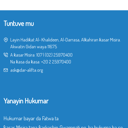
Tuntuve mu
Layin Hadiƙat Al- Khalideen, Al-Darrasa, Alƙahiran ƙasar Misira.
Akwatin Gidan waya 11675
A ƙasar Misira:
107
|
(02) 25970400
Na ƙasa da ƙasa:
+20 2 25970400
ask@dar-alifta.org
Yanayin Hukumar
Hukumar bayar da Fatwa ta
ƙasar Misira tana ƙarkashin Gwamnati ne, ba hukuma ba ce