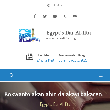
HAUSA
Facebook
Twitter
Youtube
+20 2 25970400
ask@dar-alifta.org
Hijri Date
Kwanan watan Giregori
27 Safar 1448
Litinin, 10 Agusta 2026
Kokwanto akan abin da akayi bakacen...
Egypt's Dar Al-Ifta