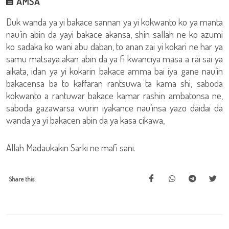
AMSA
Duk wanda ya yi bakace sannan ya yi kokwanto ko ya manta
nau’in abin da yayi bakace akansa, shin sallah ne ko azumi
ko sadaka ko wani abu daban, to anan zai yi kokari ne har ya
samu matsaya akan abin da ya fi kwanciya masa a rai sai ya
aikata, idan ya yi kokarin bakace amma bai iya gane nau’in
bakacensa ba to kaffaran rantsuwa ta kama shi, saboda
kokwanto a rantuwar bakace kamar rashin ambatonsa ne,
saboda gazawarsa wurin iyakance nau’insa yazo daidai da
wanda ya yi bakacen abin da ya kasa cikawa,
Allah Madaukakin Sarki ne mafi sani.
Share this: