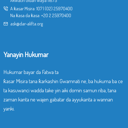
Akwatin Gidan waya 11675
A ƙasar Misira:
107
|
(02) 25970400
Na ƙasa da ƙasa:
+20 2 25970400
ask@dar-alifta.org
Yanayin Hukumar
Hukumar bayar da Fatwa ta
ƙasar Misira tana ƙarkashin Gwamnati ne, ba hukuma ba ce
ta kasuwanci wadda take yin aiki domin samun riba, tana
zaman kanta ne wajen gabatar da ayyukanta a wannan
yanki.