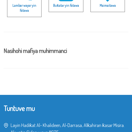
Lambar wayar yin
Buƙatar yin Fatawa
Maimaitawa
Fatawa
Nasihohi mafiya muhimmanci
Tuntuve mu
Layin Hadiƙat Al- Khalideen, Al-Darrasa, Alƙahiran ƙasar Misira.