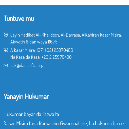
Tuntuve mu
Layin Hadiƙat Al- Khalideen, Al-Darrasa, Alƙahiran ƙasar Misira.
Akwatin Gidan waya 11675
A ƙasar Misira:
107
|
(02) 25970400
Na ƙasa da ƙasa:
+20 2 25970400
ask@dar-alifta.org
Yanayin Hukumar
Hukumar bayar da Fatwa ta
ƙasar Misira tana ƙarkashin Gwamnati ne, ba hukuma ba ce