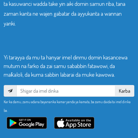
ta kasuwanci wadda take yin aiki domin samun riba, tana
zaman kanta ne wajen gabatar da ayyukanta a wannan
yanki.
Yi tarayya da mu ta hanyar imel dinmu domin kasancewa
mutum na farko da zai samu sababbin fatawowi, da
maƙaloli, da kuma sabbin labarai da muke kawowa.
Karba
Kar ka damu, zamu adana bayananka kamar yanda ya kamata, ba zamu daidaita imel dinka
ba.