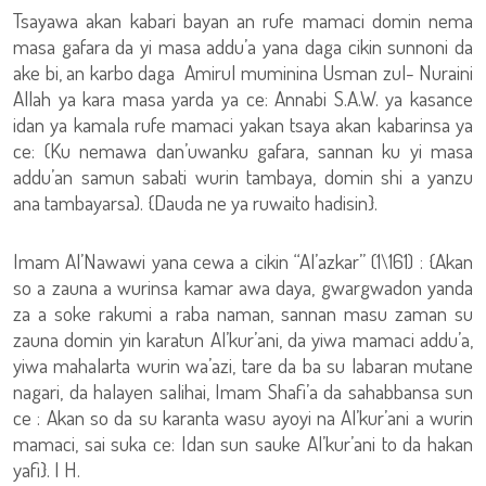
Tsayawa akan kabari bayan an rufe mamaci domin nema
masa gafara da yi masa addu’a yana daga cikin sunnoni da
ake bi, an karbo daga Amirul muminina Usman zul- Nuraini
Allah ya kara masa yarda ya ce: Annabi S.A.W. ya kasance
idan ya kamala rufe mamaci yakan tsaya akan kabarinsa ya
ce: (Ku nemawa dan’uwanku gafara, sannan ku yi masa
addu’an samun sabati wurin tambaya, domin shi a yanzu
ana tambayarsa). {Dauda ne ya ruwaito hadisin}.
Imam Al’Nawawi yana cewa a cikin “Al’azkar” (1\161) : {Akan
so a zauna a wurinsa kamar awa daya, gwargwadon yanda
za a soke rakumi a raba naman, sannan masu zaman su
zauna domin yin karatun Al’kur’ani, da yiwa mamaci addu’a,
yiwa mahalarta wurin wa’azi, tare da ba su labaran mutane
nagari, da halayen salihai, Imam Shafi’a da sahabbansa sun
ce : Akan so da su karanta wasu ayoyi na Al’kur’ani a wurin
mamaci, sai suka ce: Idan sun sauke Al’kur’ani to da hakan
yafi}. I H.