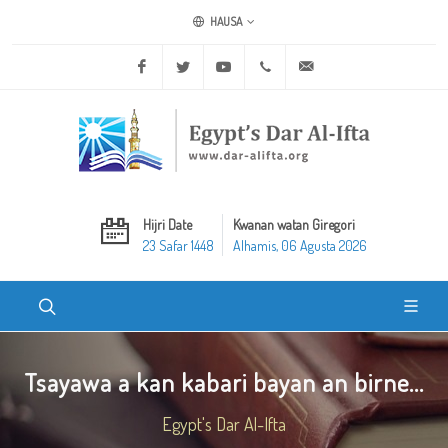
HAUSA
Facebook
Twitter
Youtube
+20 2 25970400
ask@dar-alifta.org
Hijri Date
Kwanan watan Giregori
23 Safar 1448
Alhamis, 06 Agusta 2026
Tsayawa a kan kabari bayan an birne...
Egypt's Dar Al-Ifta