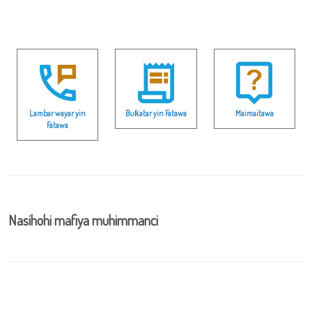
Lambar wayar yin
Buƙatar yin Fatawa
Maimaitawa
Fatawa
Nasihohi mafiya muhimmanci