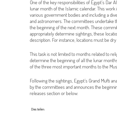
One of the key responsibilities of Egypt's Dar A
lunar month of the Islamic calendar. This work
various government bodies and including a dive
and astronomers. The committees undertake th
the beginning of the next month. These committe
appropriately determine sightings, these location
description. For instance, locations must be dry
This task is not limited to months related to reli
determine the beginning of all the lunar months
of the three most important months to the Mu
Following the sightings, Egypt’s Grand Mufti an
by the committees and announces the beginnin
releases section or below.
Dies teilen: