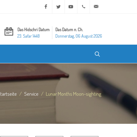
Facebook
Twitter
Youtube
+20 2 25970400
ask@dar-alifta.org
Das Hidschri Datum
Das Datum n. Ch.
23. Safar 1448
Donnerstag, 06 August 2026
tartseite
Service
Lunar Months Moon-sighting