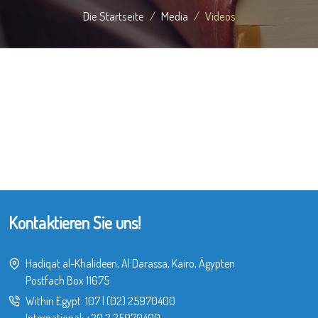
Die Startseite
Media
Videos
Kontaktieren Sie uns!
Hadiqat al-Khalideen, Al Darassa, Kairo, Ägypten
Postfach Box 11675
Within Egypt:
107
|
(02) 25970400