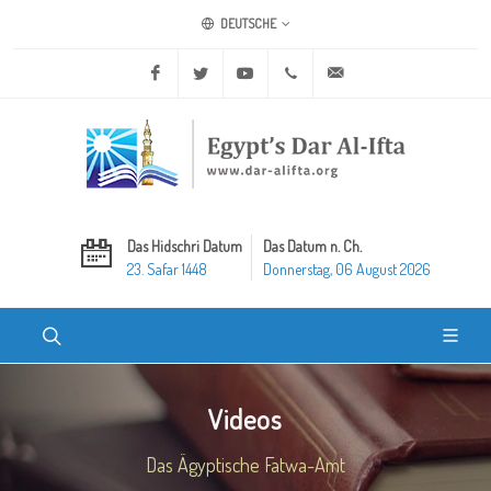
DEUTSCHE
Facebook
Twitter
Youtube
+20 2 25970400
ask@dar-alifta.org
Das Hidschri Datum
Das Datum n. Ch.
23. Safar 1448
Donnerstag, 06 August 2026
Videos
Das Ägyptische Fatwa-Amt