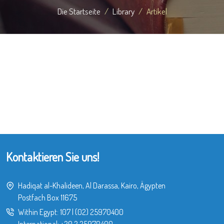
Die Startseite
Library
Artikel
Kontaktieren Sie uns!
Hadiqat al-Khalideen, Al Darassa, Kairo, Ägypten
Postfach Box 11675
Within Egypt:
107
|
(02) 25970400