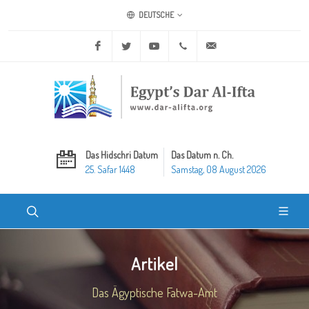
DEUTSCHE
Facebook
Twitter
Youtube
+20 2 25970400
ask@dar-alifta.org
Das Hidschri Datum
Das Datum n. Ch.
25. Safar 1448
Samstag, 08 August 2026
Artikel
Das Ägyptische Fatwa-Amt