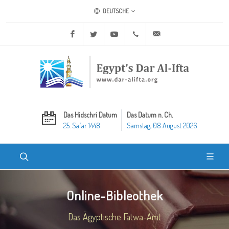
DEUTSCHE
Facebook
Twitter
Youtube
+20 2 25970400
ask@dar-alifta.org
Das Hidschri Datum
Das Datum n. Ch.
25. Safar 1448
Samstag, 08 August 2026
Online-Bibleothek
Das Ägyptische Fatwa-Amt