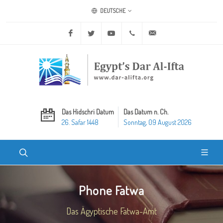
DEUTSCHE
Facebook
Twitter
Youtube
+20 2 25970400
ask@dar-alifta.org
Das Hidschri Datum
Das Datum n. Ch.
26. Safar 1448
Sonntag, 09 August 2026
Phone Fatwa
Das Ägyptische Fatwa-Amt