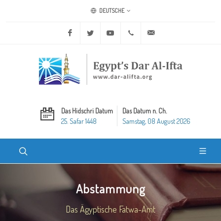
DEUTSCHE
Facebook
Twitter
Youtube
+20 2 25970400
ask@dar-alifta.org
Das Hidschri Datum
Das Datum n. Ch.
25. Safar 1448
Samstag, 08 August 2026
Abstammung
Das Ägyptische Fatwa-Amt