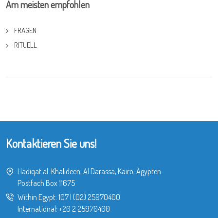
Am meisten empfohlen
FRAGEN
RITUELL
Kontaktieren Sie uns!
Hadiqat al-Khalideen, Al Darassa, Kairo, Ägypten
Postfach Box 11675
Within Egypt:
107
|
(02) 25970400
International:
+20 2 25970400