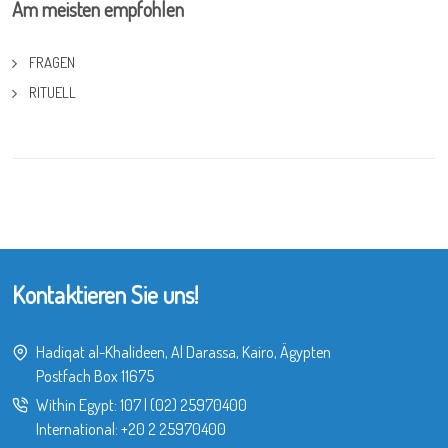
Am meisten empfohlen
FRAGEN
RITUELL
Kontaktieren Sie uns!
Hadiqat al-Khalideen, Al Darassa, Kairo, Ägypten
Postfach Box 11675
Within Egypt:
107
|
(02) 25970400
International:
+20 2 25970400