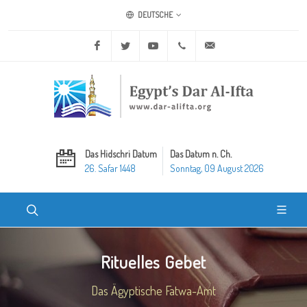
DEUTSCHE
Facebook
Twitter
Youtube
+20 2 25970400
ask@dar-alifta.org
Das Hidschri Datum
Das Datum n. Ch.
26. Safar 1448
Sonntag, 09 August 2026
Rituelles Gebet
Das Ägyptische Fatwa-Amt