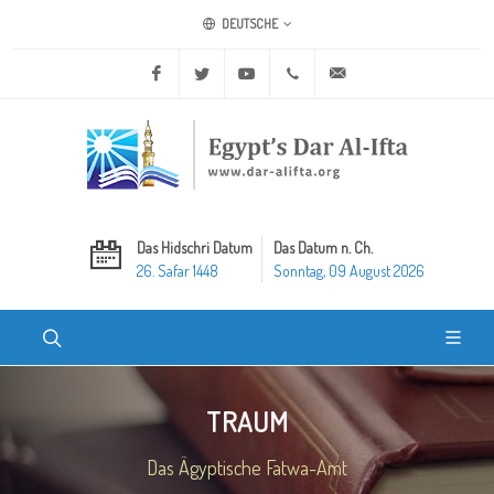
DEUTSCHE
Facebook
Twitter
Youtube
+20 2 25970400
ask@dar-alifta.org
Das Hidschri Datum
Das Datum n. Ch.
26. Safar 1448
Sonntag, 09 August 2026
TRAUM
Das Ägyptische Fatwa-Amt