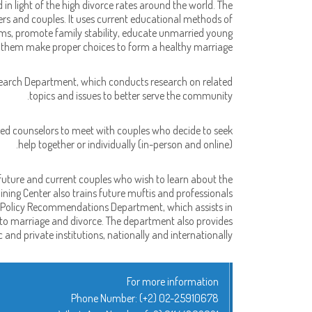
 in light of the high divorce rates around the world. The
ers and couples. It uses current educational methods of
ems, promote family stability, educate unmarried young
 them make proper choices to form a healthy marriage.
Research Department, which conducts research on related
topics and issues to better serve the community.
ed counselors to meet with couples who decide to seek
help together or individually (in-person and online).
 future and current couples who wish to learn about the
ning Center also trains future muftis and professionals
e Policy Recommendations Department, which assists in
to marriage and divorce. The department also provides
 and private institutions, nationally and internationally.
For more information
Phone Number:
(+2) 02-25910678