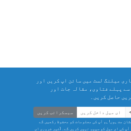
ری میلنگ لسٹ میں سائن اپ کریں اور
سے پہلے فتاوی، مقالہ جات اور
یں حاصل کریں۔
سبسکرائب کریں
ان مت ہوں! ہم آپ کی معلومات کو محفوظ رکھیں گے
آپ کی ای میل کو سپیم نہیں کریں گے۔ (غیر ضروری ای