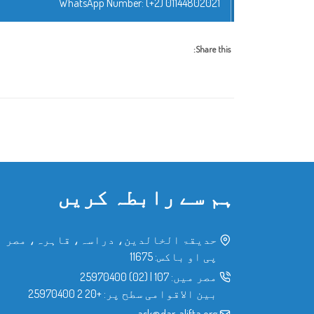
WhatsApp Number:
(+2) 01144802021
Share this:
ہم سے رابطہ کریں
حدیقۃ الخالدین، دراسہ، قاہرہ، مصر
پی او باکس: 11675
مصر میں:
107
|
(02) 25970400
بین الاقوامی سطح پر:
+20 2 25970400