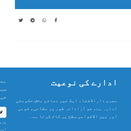
ادارے کی نوعیت
ہما
سب 
خبر
مصری دارالافتاء ایک غیر منافع بخش حکومتی
ادارہ ہے، جو آزادانہ طور پر مقامی، قومی
اور بین الاقوامی سطح پر کام کرتا ہے۔
پریش
اور 