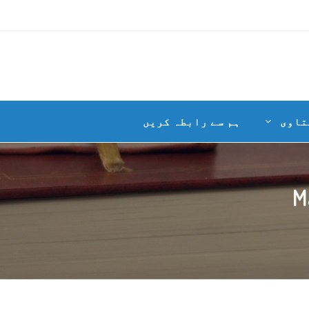
تاوی
ہم سے رابطہ کریں
M