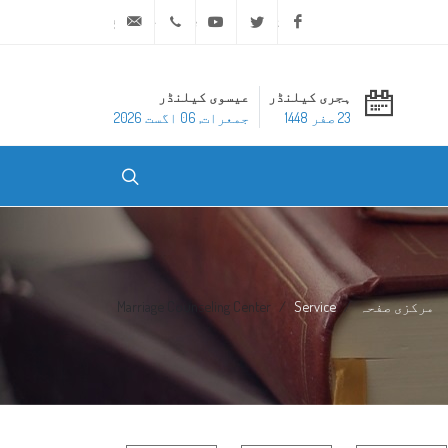
ask@dar-alifta.org
+20 2 25970400
Youtube
Twitter
Facebook
ہجری کیلنڈر
عیسوی کیلنڈر
23 صفر 1448
جمعرات, 06 اگست 2026
مرکزی صفحہ
Service
Marriage Counseling Center