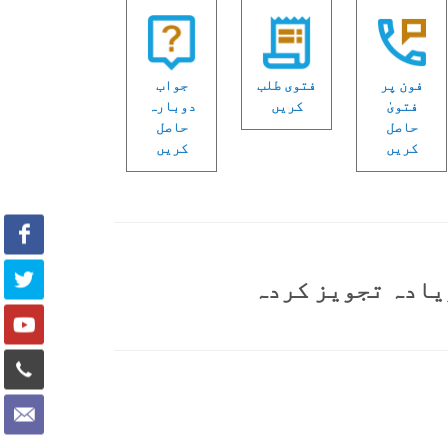
فون پر
فتوی طلب
جواب
فتویٰ
کریں
دوبارہ
حاصل
حاصل
کریں
کریں
یادہ تجویز کردہ