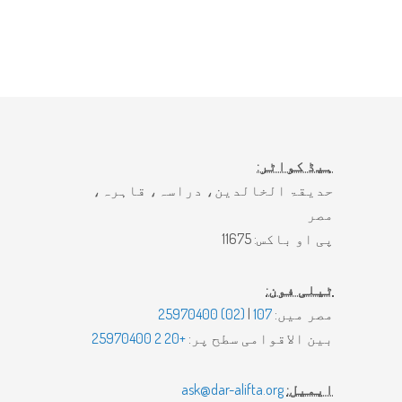
ہیڈ کواٹر:
حدیقۃ الخالدین، دراسہ، قاہرہ،
مصر
پی او باکس: 11675
ٹیلی فون:
مصر میں:
107
|
(02) 25970400
بین الاقوامی سطح پر:
+20 2 25970400
ایمیل:
ask@dar-alifta.org