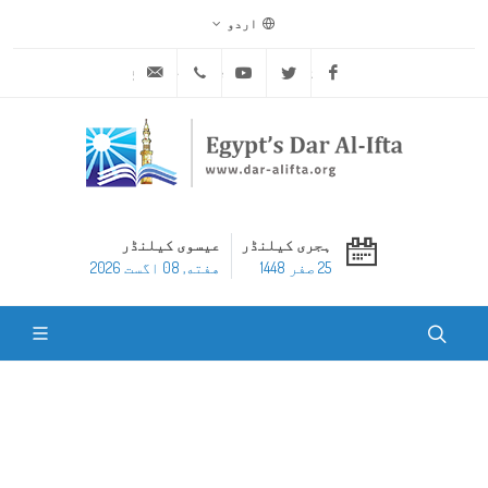
اردو
ask@dar-alifta.org
+20 2 25970400
Youtube
Twitter
Facebook
ہجری کیلنڈر
عیسوی کیلنڈر
25 صفر 1448
هفته, 08 اگست 2026