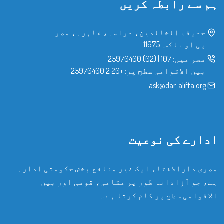
ہم سے رابطہ کریں
حدیقۃ الخالدین، دراسہ، قاہرہ، مصر
پی او باکس: 11675
مصر میں:
107
|
(02) 25970400
بین الاقوامی سطح پر:
+20 2 25970400
ask@dar-alifta.org
ادارے کی نوعیت
مصری دارالافتاء ایک غیر منافع بخش حکومتی ادارہ
ہے، جو آزادانہ طور پر مقامی، قومی اور بین
الاقوامی سطح پر کام کرتا ہے۔