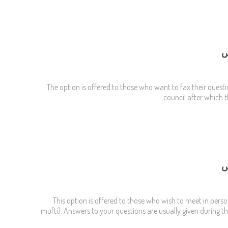
The option is offered to those who want to fax their questi
council after which t
This option is offered to those who wish to meet in pers
mufti). Answers to your questions are usually given during th