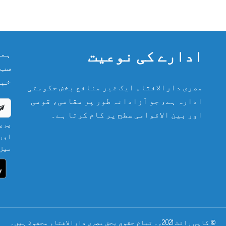
ادارے کی نوعیت
ہما
سب 
خبر
مصری دارالافتاء ایک غیر منافع بخش حکومتی
ادارہ ہے، جو آزادانہ طور پر مقامی، قومی
اور بین الاقوامی سطح پر کام کرتا ہے۔
پریش
اور 
میل 
© کاپی رائٹ 2021ء۔ تمام حقوق بحق مصری دارالافتاء محفوظ ہیں۔