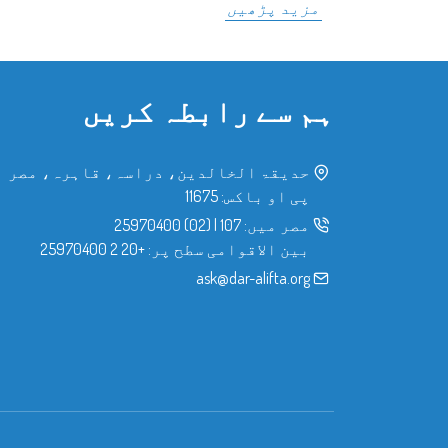
مزید پڑھیں
ہم سے رابطہ کریں
حدیقۃ الخالدین، دراسہ، قاہرہ، مصر
پی او باکس: 11675
مصر میں:
107
|
(02) 25970400
بین الاقوامی سطح پر:
+20 2 25970400
ask@dar-alifta.org