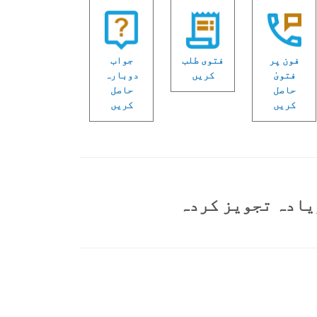
فون پر
فتوی طلب
جواب
فتویٰ
کریں
دوبارہ
حاصل
حاصل
کریں
کریں
یادہ تجویز کردہ