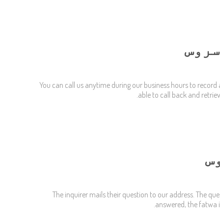
سروس
You can call us anytime during our business hours to record 
able to call back and retr
س
The inquirer mails their question to our address. The ques
answered, the fatwa i