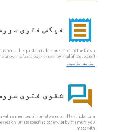
فیکس فتوی سروس
ons to us. The question is then presented to the fatwa
he answer is faxed back or sent by mail (if requested).
مزید پڑھیں
شفوی فتوی سروس
on with a member of our fatwa council (a scholar or a
e session, unless specified otherwise by the mufti you
meet with.