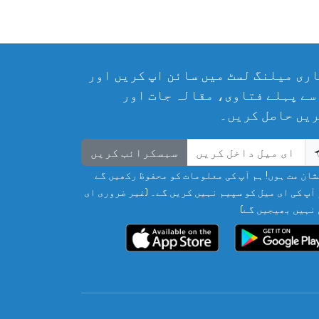
ری میلنگ لسٹ میں سائن اپ کریں اور
سے پہلے فتاوی، مقالہ جات اور
یں حاصل کریں۔
سبسکرائب کریں
ان مت ہوں! ہم آپ کی معلومات کو محفوظ رکھیں گے
آپ کی ای میل کو سپیم نہیں کریں گے۔ (غیر ضروری ای
نہیں بھیجیں گے)