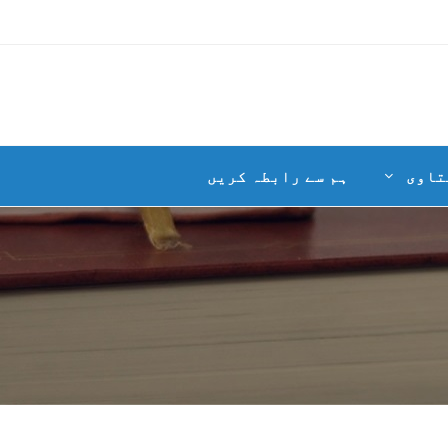
تاوی
ہم سے رابطہ کریں