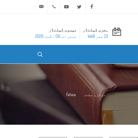
ask@dar-alifta.org
+20 2 25970400
Youtube
Twitter
Facebook
ہجری کیلنڈر
عیسوی کیلنڈر
23 صفر 1448
جمعرات, 06 اگست 2026
مرکزی صفحہ
Fatwa
فتوی سروسز