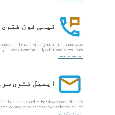
ٹیلی فون فتوی 
a question. Then you will be given a unique code to be
ieve your answer anonymously within one to two hours.
مزید پڑھیں
ایمیل فتوی سرو
tion is then presented to the Fatwa council. After it is
s mailed back to the address provided by the inquirer.
مزید پڑھیں