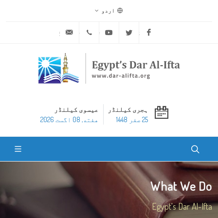
اردو
ask@dar-alifta.org
+20 2 25970400
Youtube
Twitter
Facebook
ہجری کیلنڈر
عیسوی کیلنڈر
25 صفر 1448
هفته, 08 اگست 2026
What We Do
Egypt's Dar Al-Ifta