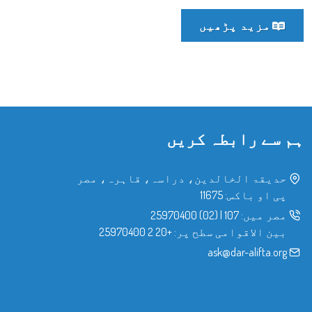
مزید پڑھیں
ہم سے رابطہ کریں
حدیقۃ الخالدین، دراسہ، قاہرہ، مصر
پی او باکس: 11675
مصر میں:
107
|
(02) 25970400
بین الاقوامی سطح پر:
+20 2 25970400
ask@dar-alifta.org