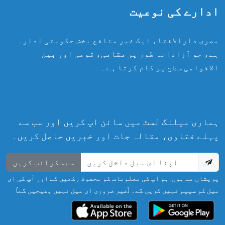
ادارے کی نوعیت
مصری دارالافتاء ایک غیر منافع بخش حکومتی ادارہ
ہے، جو آزادانہ طور پر مقامی، قومی اور بین
الاقوامی سطح پر کام کرتا ہے۔
ہماری میلنگ لسٹ میں سائن اپ کریں اور سب سے
پہلے فتاوی، مقالہ جات اور خبریں حاصل کریں۔
سبسکرائب کریں
پریشان مت ہوں! ہم آپ کی معلومات کو محفوظ رکھیں گے اور آپ کی ای
میل کو سپیم نہیں کریں گے۔ (غیر ضروری ای میل نہیں بھیجیں گے)