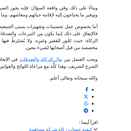
وبناءً على ذلك وفي واقعة السؤال: فإنه يجوز ال
وتوفير ما يحتاجون إليه لإقامة حياتهم ومعاشهم، وما 
أما بخصوص عمل تحسينات وتجهيزات بمبنى الجمعية، 
فالإنفاق على ذلك إنما يكون مِن التبرعات والصدقات ا
الزكاة، حيث تَجُوز للفقيرِ وغيرِه، ولا يُشتَرَطُ ف
مخصصة من قبل أصحابها لشيء معين.
ويجب الفصل بين
مال الزكاة والصدقات
في الإنفا
الشرع الشريف، وهذا كلُّه مع مراعاة اللوائح والقوانين 
والله سبحانه وتعالى أعلم.
اقرأ أيضا :
كيفية حساب زكاة شركة مساهمة