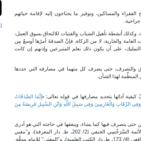
الفقراء والمساكين، وتوفير ما يحتاجون إليه لإقامة حياتهم
جراحية.
ا
وكذلك أنشطة تأهيل الشباب والفتيات للالتحاق بسوق العمل،
لعامة والجارية، لا من الزكاة، فإنَّ الصدقةَ أمرُها أوسعُ مِن
يها التمليك، على أن يكون ذلك بعلم المتبرعين وإذنهم إن كانت
ق والتصرف، حتى يصرف كل منهما في مصارفه التي حددها
المنظِّمة لهذا الشأن.
ُ كيفية أدائها بتحديد مصارفها في قوله تعالى: ﴿
إِنَّمَا الصَّدَقَاتُ
ُهُمْ وَفِي الرِّقَابِ وَالْغَارِمِينَ وَفِي سَبِيلِ اللَّهِ وَابْنِ السَّبِيلِ فَرِيضَةً مِنَ
ين حتى يتصرف فيها كما يشاء، وينفقها في حاجته التي هو أدرى
وأعلَمُ بها مِن غيره، كما في "المبسوط" لشمس الأئمة السَّرَخْسِي الحنفي (2/ 202، ط. دار المعرفة)، و"مغني
المحتاج" للإمام شمس الدين الخطيب الشِّرْبِينِي الشافعي (4/ 173، ط. دار الكتب العلمية)، و"المغني" للإمام موفَّق