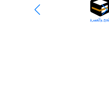
لحج والعمرة
رمضان