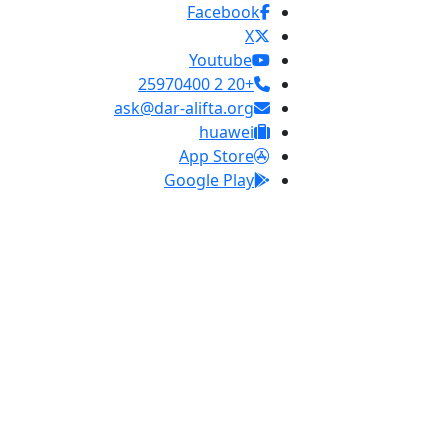
Facebook
X
Youtube
+20 2 25970400
ask@dar-alifta.org
huawei
App Store
Google Play