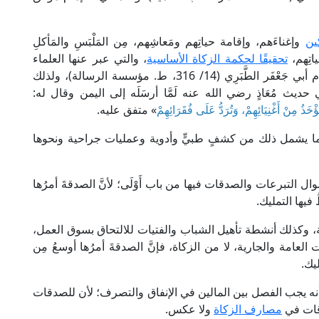
ين
وإغناءَهم، وإقامة حياتِهم ومَعاشِهم، مِن المَلْبَسِ والمَأكلِ
ياتِهم،
تحقيقًا لحكمة الزكاة الأساسية
، والتي عبر عنها العلماء
 (14/ 316، ط. مؤسسة الرسالة)، ولذلك
 حديث مُعَاذٍ رضي الله عنه لَمَّا أرسَلَه إلى اليمن وقال له:
َذُ مِنْ أَغْنِيَائِهِمْ، وَتُرَدُّ عَلَى فُقَرَائِهِمْ
» متفق عليه.
وما يشمل ذلك من كشفٍ طبيٍّ وأدوية وعمليات جراحية ونحوها
ل التبرعات والصدقات فيها من باب أَوْلَى؛ لأنَّ الصدقةَ أمرُها
ُ فيها التمليك.
وكذلك أنشطة تأهيل الشباب والفتيات للالتحاق بسوق العمل،
لعامة والجارية، لا من الزكاة، فإنَّ الصدقةَ أمرُها أوسعُ مِن
ليك.
نه يجب الفصل بين المالين في الإنفاق والتصرف؛ لأن للصدقات
قات في
مصارف الزكاة
ولا عكس.