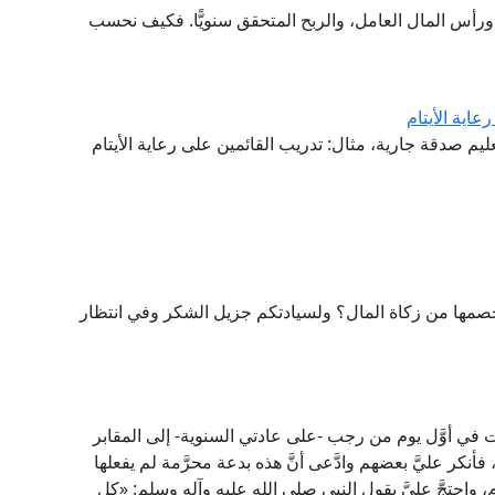
رأس المال العامل، والربح المتحقق سنويًّا. فكيف نحسب
اية الأيتام
عليم صدقة جارية، مثال: تدريب القائمين على رعاية الأيتام
خصمها من زكاة المال؟ ولسيادتكم جزيل الشكر وفي انتظار
 في أوَّل يوم من رجب -على عادتي السنوية- إلى المقابر
نكر عليَّ بعضهم وادَّعى أنَّ هذه بدعة محرَّمة لم يفعلها
واحتجَّ عليَّ بقول النبي صلى الله عليه وآله وسلم: «كل