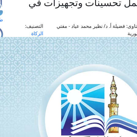
مل تحسينات وتجهيزات في
طل
اوى:
فضيلة أ. د/ نظير محمد عياد - مفتي
التصنيف:
ورية
الزكاة
اس
حج
ال
م
الق