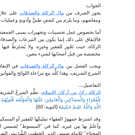
الجواب:
يجوز الصرف من
مال الزكاة والصدقات
على علاج 
ومعاشهم، وما يلزم من كشفٍ طبيٍّ وأدويةٍ وعمليات 
أما بخصوص عمل تحسينات وتجهيزات بمبنى الجمعية، 
فالإنفاق على ذلك إنما يكون مِن التبرعات والصدقات ا
الزكاة، حيث تَجُوز للفقيرِ وغيرِه، ولا يُشتَرَطُ ف
مخصصة من قبل أصحابها لشيء معين.
ويجب الفصل بين
مال الزكاة والصدقات
في الإنفا
الشرع الشريف، وهذا كلُّه مع مراعاة اللوائح والقوانين 
التفاصيل....
الزكاة ركنٌ مِن أركان الإسلام
، نظَّم الشرعُ الشريف
لِلْفُقَرَاءِ وَالْمَسَاكِينِ وَالْعَامِلِينَ عَلَيْهَا وَالْمُؤَلَّفَةِ قُلُوب
اللَّهِ وَاللَّهُ عَلِيمٌ حَكِيمٌ
﴾ [التوبة: 60].
وقد اشترط جمهورُ الفقهاء تمليكَها للفقير أو المسك