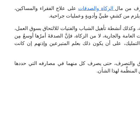
صرف من مال
الزكاة والصدقات
على علاج الفقراء والمساكين،
يلزم من كشفٍ طبيٍّ وأدويةٍ وعمليات جراحية.
وكذلك أنشطة تأهيل الشباب والفتيات للالتحاق بسوق العمل،
لعامة والجارية، لا من الزكاة، فإنَّ الصدقةَ أمرُها أوسعُ مِن
يها التمليك، على أن يكون ذلك بعلم المتبرعين وإذنهم إن كانت
ق والتصرف، حتى يصرف كل منهما في مصارفه التي حددها
المنظِّمة لهذا الشأن.