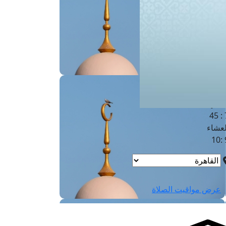
لفجر
4
لشروق
6
لظهر
1
لعصر
4:3
لمغرب
7 
لعشاء
9
عرض مواقيت الصلاة