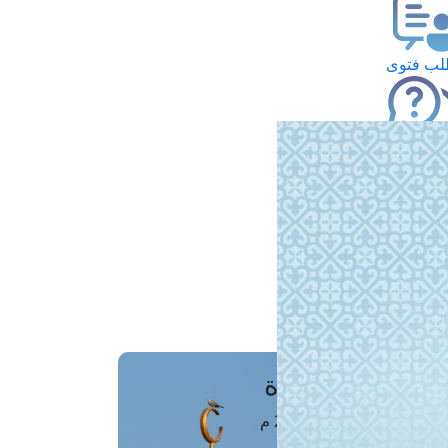
ب فتوى
تعلام عن فتوى
ز موعد
فتوى الهاتفية
َواقِيتُ الصَّـــلاة
اهرة · 06 أغسطس 2026 م