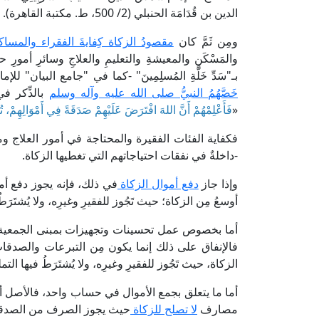
الدين بن قُدَامَة الحنبلي (2/ 500، ط. مكتبة القاهرة).
ومِن ثَمَّ كان
مقصودُ الزكاة كِفايةَ الفقراء والمساك
والمَسْكَنِ والمعيشةِ والتعليمِ والعلاجِ وسائرِ أمورِ ح
بـ"سَدِّ خَلَّةِ المُسلِمِينَ" -كما في "جامع البيان" للإمام أبي جَعْفَر الطَّبَرِي
خَصَّهُمُ النبيُّ صلى الله عليه وآله وسلم
بالذِّكر في
«
فَأَعْلِمْهُمْ أَنَّ اللهَ افْتَرَضَ عَلَيْهِمْ صَدَقَةً فِي أَمْوَالِهِمْ، تُؤْخ
فكفاية الفئات الفقيرة والمحتاجة في أمور العلاج 
-داخلةٌ في نفقات احتياجاتهم التي تغطيها الزكاة.
وإذا جاز
دفع أموال الزكاة
في ذلك، فإنه يجوز دفع أموا
أوسعُ مِن الزكاة؛ حيث تَجُوز للفقيرِ وغيرِه، ولا يُشتَرَط
أما بخصوص عمل تحسينات وتجهيزات بمبنى الجمعية، 
فالإنفاق على ذلك إنما يكون مِن التبرعات والصدقات ا
الزكاة، حيث تَجُوز للفقيرِ وغيرِه، ولا يُشتَرَطُ فيها التم
أما ما يتعلق بجمع الأموال في حساب واحد، فالأصل أ
مصارف
لا تصلح للزكاة
حيث يجوز الصرف من الصد