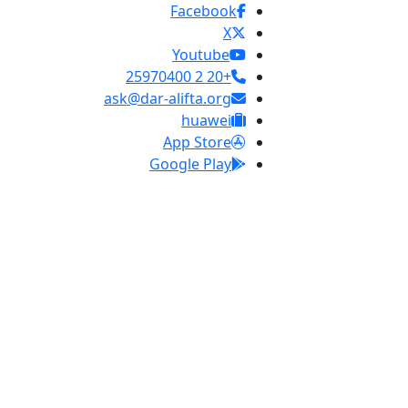
Facebook
X
Youtube
+20 2 25970400
ask@dar-alifta.org
huawei
App Store
Google Play