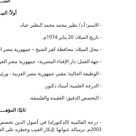
الســـ
أولاً: الب
- الاسم: أ.د/ نظير محمد محمد النظير عياد.
- تاريخ الميلاد: 20 يناير 1974م.
- محل الميلاد: محافظة كفر الشيخ – جمهورية مصر ال
- جهة العمل: دار الإفتاء المصرية– جمهورية مصر العرب
- الوظيفة الحالية: مفتي جمهورية مصر العربية - ورئيس
- الدرجة العلمية: أستاذ دكتور.
- التخصص الدقيق: العقيدة والفلسفة.
ثانيًا: المؤهـــ
- درجة العالمية (الدكتوراه) في أصول الدين تخصص 
2003م، برسالة عنوانها: (إنكار الغيب وخطره على الفكر الإنساني).