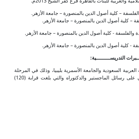
 والعربية للبنات بالقاهرة فرع كفر الشيخ 2013م.
ـــبرات التدريســـــــــية:
لعربية السعودية والجامعة الأسمرية بليبيا، وذلك في المرحلة
الجامعية الأولى والدراسات العليا والإشراف العلمي على رسائل الماجستير والدكتوراه والتي بلغت قرابة (120)