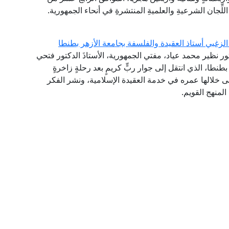
لِّجان الشرعيةِ والعلميةِ المنتشرةِ في أنحاء الجمهورية.
لزغبي أستاذ العقيدة والفلسفة بجامعة الأزهر بطنطا
تور نظير محمد عياد، مفتي الجمهورية، الأستاذَ الدكتور فتحي
طنطا، الذي انتقل إلى جوار ربٍّ كريمٍ بعد رحلةٍ زاخرةٍ
نى خلالها عمره في خدمة العقيدة الإسلامية، ونشر الفكر
لمنهج القويم.