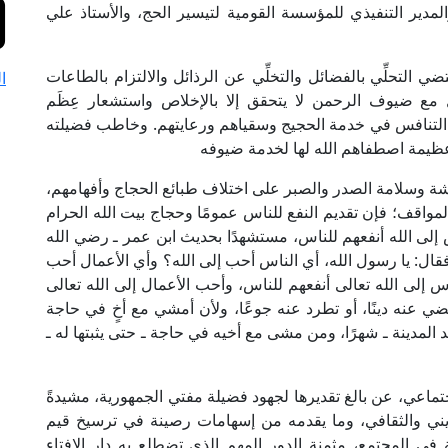
المدير التنفيذي للمؤسسة القومية لتيسير الحج، والأستاذ علي
التحلِّي بالفضائل والتخلِّي عن الرذائل والالتزام بالطاعات
ا
 مع ضيوف الرحمن لا يتحقق إلا بالإخلاص واستشعار عِظَم
ن التنافس في خدمة الحجيج وسقياهم ورعايتهم. وخاطب فضيلته
عظيمة اصطفاهم الله لها لخدمة ضيوفه
اشة وسلامة الصدر والصبر على اختلاف طبائع الحجاج وأفهامهم،
مواقف؛ فإن تقديم النفع للناس عمومًا وحجاج بيت الله الحرام
إلى الله أنفعهم للناس، مستشهدًا بحديث ابن عمر ـ رضي الله
فقال: يا رسول الله، أي الناس أحب إلى الله؟ وأي الأعمال أحب
 إلى الله تعالى أنفعهم للناس، وأحب الأعمال إلى الله تعالى
 عنه دينًا، أو تطرد عنه جوعًا، ولأن أمشي مع أخٍ في حاجة
لمدينة ـ شهرًا، ومن مشى مع أخيه في حاجة ـ حتى يثبتها له ـ
تماعي، عن بالغ تقديرها لجهود فضيلة مفتي الجمهورية، مشيدةً
ديني والثقافي، وما يقدمه من إسهامات رصينة في ترسيخ قيم
ة في المجتمع، مثمنة الدور المهم الذي تضطلع به دار الإفتاء