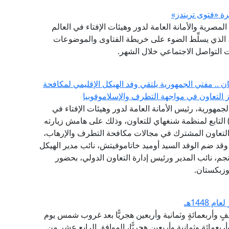
(GFI) التابع لدار الإفتاء المصرية والأمانة العامة لدور وهيئات الإفتاء في العالم
شرة (فتوى تريندز)، الذي يسلِّط الضوء على خريطة الفتاوى والموضوعات
صات التواصل الاجتماعي خلال الشهر.
.. مفتي الجمهورية يلتقي وفد الهيكل الإقليمي لمكافحة
جمهورية، رئيس الأمانة العامة لدور وهيئات الإفتاء في
لعالم، وفد الهيكل الإقليمي لمكافحة الإرهاب (RATS) التابع لمنظمة شنغهاي للتعاون، وذلك على هامش زيارته
التعاون المشترك في مجالات مكافحة التطرف والإرهاب،
، وقد ضم الوفد السيد أوميد خاتاموفيتش، نائب مدير الهيكل
نجم، نائب المدير ورئيس إدارة التعاون الدولي، بحضور
وزبكستان.
1448هـ
ألفٍ وأربعمائةٍ وثمانية وأربعين هجريًّا بعد غروب شمس يوم
بعمائةٍ وثمانية وأربعين هجريًّا، الموافق الرابع عشر من