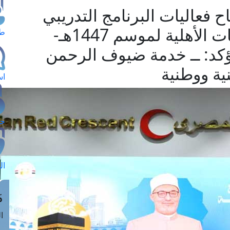
ح فعاليات البرنامج التدريبي
لمشرفي رحلة حج الجمعيات الأهلية لموسم 1447هـ-
طل
 يؤكد: ــ خدمة ضيوف الرحمن
ة ووطنية
اس
حج
ال
م
الق