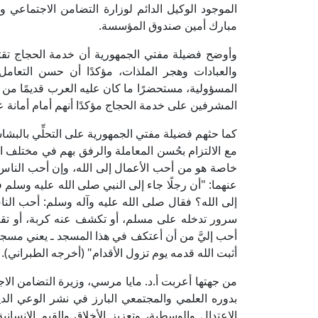
الموجود الوكيل الدائم لوزارة التضامن الاجتماعي و
مبارك أمين صندوق المؤسسة.
وأوضح فضيلة مفتي الجمهورية أن خدمة الحجاج تقتضي 
والعبادات وهجر الملذات، مؤكدًا أن حسن التعامل
المسؤولية، مستحضرًا ما كان عليه العرب قديمًا م
المشرفين على خدمة الحجاج مؤكدًا أنهم أمام أمانة 
كما حثهم فضيلة مفتي الجمهورية على التحلِّي بالبش
مع الالتزام بحُسن المعاملة والرفق بهم في مختلف ال
خاصة هو من أحب الأعمال إلى الله، وإن أحب الناس 
عنهما: "أن رجلًا جاء إلى النبي صلى الله عليه وسلم 
إلى الله؟ فقال صلى الله عليه وآله وسلم: أحب الناس
سرور تدخله على مسلم، أو تكشف عنه كربة، أو تقضي
أحب إليَّ من أن أعتكف في هذا المسجد ـ يعني مسجد ا
أثبت الله قدمه يوم تزول الأقدام" (أخرجه الطبراني).
من جهتها أعربت أ.د. مايا مرسي، وزيرة التضامن الاج
بدوره العلمي والمجتمعي البارز في نشر الوعي ال
الاعتدال والوسطية، وتعزيز الأخلاق والقيم الإنساني