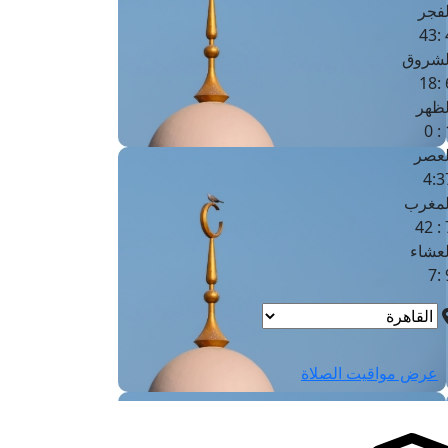
لفجر
4
لشروق
6
لظهر
1
لعصر
4:3
لمغرب
7 
لعشاء
9
عرض مواقيت الصلاة