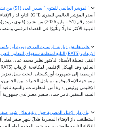
"المؤشر العالمي للفتوى" يصدر العدد (51) من نشرة «فتوى تريندز»
أصدر المؤشر العالمي للفتوى 
العدد رقم (51 – مايو 2026) من ن
الدينية الأكثر تداولًا وتأثيرًا في الفضاء الرقمي ومن
على هامش زيارته الرسمية إلى جمهورية أوزبكستان 
الإرهاب (RATS) التابع لمنظمة شنغهاي للتعاون لتعزيز التعاون في مواجهة التطرف والإسلاموفوبيا
التقى فضيلة الأستاذ الدكتور نظير محمد عياد، مفتي ال
ا
الرسمية إلى جمهورية أوزبكستان، لبحث سبل تعزيز 
ومواجهة الإسلاموفوبيا، وتبادل الخبرات بين الجانبين
الإقليمي ورئيس إدارة أمن المعلومات، والسيد نافيد أ
السيد السفير، تامر حماد، سفير مصر لدى جمهورية أ
بيان دار الإفتاء المصرية حول رؤية هلال شهر صفر لعام 
استطلعَت دارُ الإفتاءِ المصريةُ هلالَ شهرِ صفر لعام 
الثلاثاء التاسع والعشرين من شهر المحرم لعام ألفٍ وأر