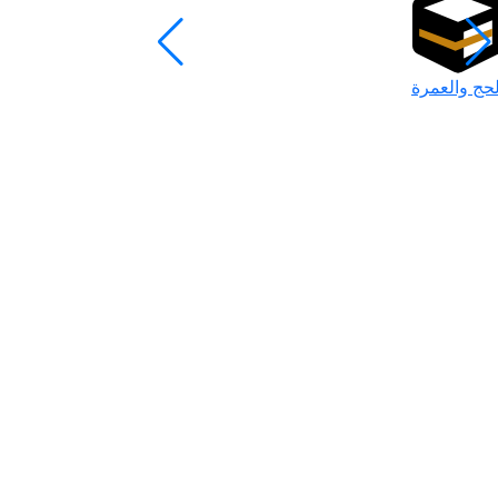
لحج والعمرة
رمضان