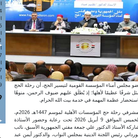
ا
 :43
ا
 :18
ا
 : 0
ا
7
ا
: 42
ا
 :7
 عضو مجلس أمناء المؤسسة القومية لتيسير الحج، أن رحلة الحج
 تمثل شرفًا عظيمًا لأهلها؛ إذ يُطلَق عليهم ضيوف الرحمن، منوهًا
واستحضار عظمة المهمة في خدمة بيت الله الحرام.
جاء ذلك خلال كلمة فضيلته في البرنامج التدريبي لمشرفي رحلة حج المؤسسات الأهلية لموسم 1447هـ 2026م،
والذي عُقد بجمعية الهلال الأحمر المصري اليوم الخميس الموافق 9 أبريل 2026 تحت رعاية وحضور الأستاذة
اركة الأستاذ الدكتور علي جمعة مفتي الجمهورية الأسبق، نائب
ورداني رئيس اللجنة الدينية بمجلس النواب، والدكتور أيمن عبد