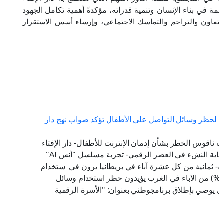
 في بناء الإنسان وتنمية قدراته، مؤكدةً أهمية تكامل الجهود
تعاون والتراحم والتماسك الاجتماعي، وإرساء أسس الاستقرار
ية لحظر وسائل التواصل على الأطفال تؤكد صواب نهج دار
 ناقوس الخطر بشأن إدمان الإنترنت للأطفال- دار الإفتاء
سبقت إلى تبني نموذج "الفتوى الرقمية الوقائية" لحماية النشء في العصر الرقمي- تجربة مسلسل "أنس AI"
 ثمانية من كل عشرة آباء في بريطانيا يرون في استخدام
طفالهم لوسائل التواصل الاجتماعي تأثيرًا سلبيًّا- (79%) من الآباء في الغرب يؤيدون حظر استخدام وسائل
1 عامًا - مؤشر الفتوى يوصي بإطلاق برنامجوطني بعنوان: "الأسرة الرقمية