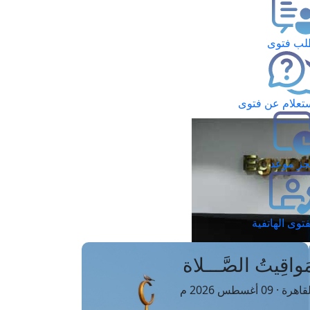
ب فتوى
تعلام عن فتوى
ز موعد
فتوى الهاتفية
َواقِيتُ الصَّـــلاة
اهرة · 09 أغسطس 2026 م