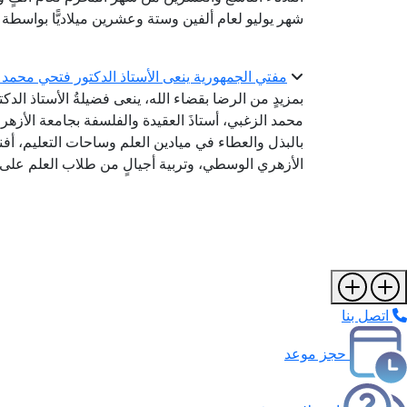
شهر يوليو لعام ألفين وستة وعشرين ميلاديًّا بواسطة ال
مفتي الجمهورية ينعى الأستاذ الدكتور فتحي محمد ا
بمزيدٍ من الرضا بقضاء الله، ينعى فضيلةُ الأستاذ الدك
محمد الزغبي، أستاذَ العقيدة والفلسفة بجامعة الأزهر ب
بالبذل والعطاء في ميادين العلم وساحات التعليم، أف
الأزهري الوسطي، وتربية أجيالٍ من طلاب العلم على ا
اتصل بنا
حجز موعد