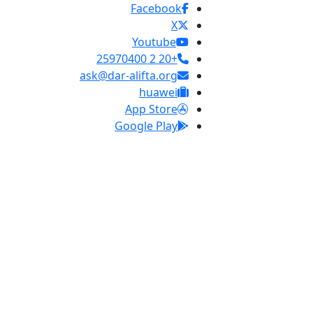
Facebook
X
Youtube
+20 2 25970400
ask@dar-alifta.org
huawei
App Store
Google Play