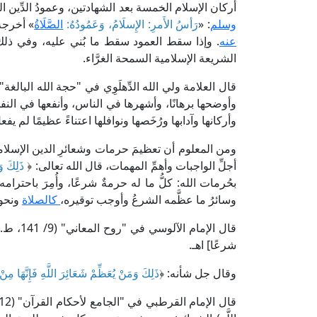
أركان الإسلام الخمسة بعد الشهادتين، وعمودُ الدِّين الذ
وسلم
: «
رَأسُ الأَمرِ: الإِسلَامُ، وَعَمُودُهُ:
الصَّلَاةُ
» أخرجه
عنه
. وإذا سقط العمود سقط ما بُني عليه، وفي ذلك
الشريعة الإسلامية السمحة الغرَّاء.
قال العلامة ولي الله الدِّهلَوِي في "حجة الله البالغة" (1/ 315، ط. دار الجيل): [اعلَم 
وأوضحها برهانًا، وأشهرها في الناس، وأنفعها في الن
وأركانها وآدابها ورُخَصها ونوافلها اعتناءً عظيمًا لم 
ومن المعلوم أن تعظيمَ حرمات وشعائرِ الدين الإسلا
أجلِّ الواجبات وأهمِّ المهمات، قال الله تعالى: ﴿
ذَلِكَ وَم
بحُرمات الله: كلُّ ما له حرمةٌ شرعًا، وأُمِرَ باحترا
وسائرُ ما عظَّمه الشرعُ وأوجب توقيره،
كالصلاة
ونحوه
قال الإمام الآلوسي في "روح المعاني" (9/ 141، ط. دار الكتب العلمية): [﴿
شرعًا] اهـ.
وقال جل شأنه: ﴿
ذَلِكَ وَمَنْ يُعَظِّمْ شَعَائِرَ اللَّهِ فَإِنَّهَا مِ