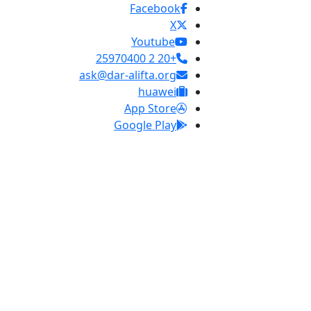
Facebook
X
Youtube
+20 2 25970400
ask@dar-alifta.org
huawei
App Store
Google Play