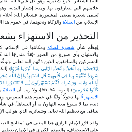
اللَّهِ) الشعائر: جمع شعيرة، وهو كل شيء لله تعالى 
علامتهم التي يتعارفون بها. ومنه: إشعار البدنة، وه
تُسمى شعيرة بمعنى المشعورة. فشعائر الله: أعلام دِينه
الإسلام، من
الصلاة
والزكاة ونحوِهما، في عموم هذا ال
التحذير من الاستهزاء بشعي
لِعِظَمِ شأن
شعيرة الصلاة
ومكانتها في الإسلام، 
والامتهان بأي صورةٍ من الصور -يُعَدُّ مندرجًا ابتدا
المشركين والمنافقين، الذين ذمَّهم الله تعالى وتوعَّده
لِيُدْحِضُوا بِهِ الْحَقَّ وَاتَّخَذُوا آيَاتِي وَمَا أُنْذِرُوا هُزُوًا
﴾ [الكهف الآية 
أَبِاللَّهِ وَآيَاتِهِ وَرَسُولِ
كَانُوا مُجْرِمِينَ
﴾ [التوبة: 64- 66]، ولا ريب أن
الصلاةَ
من
الاستهزاءُ
بها دخولًا أوليًّا في عموم هذه النصوص، وه
ذنبه، بما لا يسوغ معه التهاونُ به أو التساهلُ في شأن
يتنافى مع تعظيم الله تعالى وشعائره، الذي هو لب الإ
ولقد قرَّر الإمام الرازي هذا المعنى في "مفاتيح الغيب" (16/ 95، ط. دار إحياء التراث العربي)، ف
على الاستخفاف، والعمدة الكبرى في الإيمان تعظيم الل