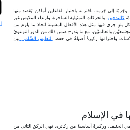
جُرمًا إلى جُرمه، باقترانه باختيار الفاعلين أماكنَ -يُقصد منها
ً،
كالتدخين
، والحركاتِ التمثيلية الساخرة، وارتداء الملابس غير
ا
كل بلدٍ جرى فيها مثل هذه الأفعال المشينة اتخاذَ ما يلزم من
لمجتمعيَّين والعالميَّين، مع ما يندرج ضمن ذلك من الدور التوعويِّ
َّسات واحترامَها ركيزةٌ أصيلةٌ في حفظ
التعايش السِّلمي
بين
ا في الإسلام
امي الحنيف، وركيزةٌ أساسيةٌ من ركائزه، فهي الركنُ الثاني من