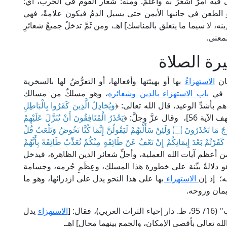
فيه أمرٌ أشعَرَ به وأعلَمَ. ومنه: شعار القوم في الحرب، أي:
و الطعن في جانبها الأيمن حتى يسيل الدمُ فيكون علامةً، فهي
، لا سيما ما يتعلق بالمناسك] اهـ، ومن ثَمَّ تدخلُ جميعُ شعائرِ
معنى.
رة الصلاة
كان
الاستهزاءُ
بها أو بهيئتها وأفعالها، أو التعرُّضُ لها بالسخرية
ءً في
باب الاستهزاء بالدين وشعائره
، وهو مسلكٌ من مسالك
م بأشدِّ الوعيد، قال الله تعالى: ﴿
وَيُجَادِلُ الَّذِينَ كَفَرُوا بِالْبَاطِلِ
56]، وقال عزَّ وجلَّ: ﴿
يَحْذَرُ الْمُنَافِقُونَ أَنْ تُنَزَّلَ عَلَيْهِمْ
سُورَةٌ تُنَبِّئُهُمْ بِمَا فِي قُلُوبِهِمْ قُلِ اسْتَهْزِئُوا إِنَّ اللَّهَ مُخْرِجٌ مَا تَحْذَرُونَ ۝ وَلَئِنْ سَأَلْتَهُمْ لَيَقُولُنَّ إِنَّمَا كُنَّا نَخُوضُ وَنَلْعَبُ قُلْ
هِ كُنْتُمْ تَسْتَهْزِئُونَ ۝ لَا تَعْتَذِرُوا قَدْ كَفَرْتُمْ بَعْدَ إِيمَانِكُمْ إِنْ نَعْفُ عَنْ طَائِفَةٍ مِنْكُمْ نُعَذِّبْ طَائِفَةً بِأَنَّهُمْ
 أعظم آيات الله العملية، وأجلِّ شعائر الدين الظاهرة، فيدخل
و دلالةٌ بيِّنة على خطورة هذا المسلك، وعِظَمِ جُرمه، وجسامة
ه؛ إذ إن
الاستهزاء
بها على هذا النحو يدل على ازدرائها، وهو ما
يمان وروحه.
قال: [
الاستهزاء
يدل
ه تعالى بأقصى الإمكان، والجمع بينهما محال] اهـ.