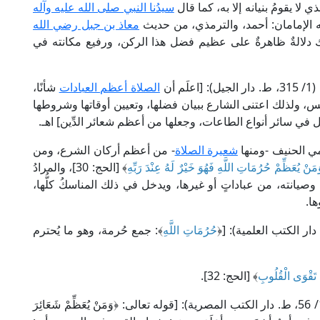
ي لا يقومُ بنيانه إلا به، كما قال
سيدُنا النبي صلى الله عليه وآله
 الإمامان: أحمد، والترمذي، من حديث
معاذ بن جبل رضي الله
 دلالةٌ ظاهرةٌ على عظيم فضل هذا الركن، ورفيع مكانته في
أن
الصلاة أعظم العبادات
شأنًا،
فس، ولذلك اعتنى الشارع ببيان فضلها، وتعيين أوقاتها وشروطها
يفعل في سائر أنواع الطاعات، وجعلها من أعظم شعائر الدِّين] اهـ.
مي الحنيف -ومنها
شعيرة الصلاة
- من أعظم أركان الشرع، ومن
َنْ يُعَظِّمْ حُرُمَاتِ اللَّهِ فَهُوَ خَيْرٌ لَهُ عِنْدَ رَبِّهِ
﴾ [الحج: 30]، والمرادُ
مه وصيانته، من عباداتٍ أو غيرها، ويدخل في ذلك المناسكُ كلُّها،
ا.
حُرُمَاتِ اللَّهِ
﴾: جمع حُرمة، وهو ما يُحترم
نْ تَقْوَى الْقُلُوبِ
﴾ [الحج: 32].
قال الإمام القرطبي في "الجامع لأحكام القرآن" (12/ 56، ط. دار الكتب المصرية): [قوله تعالى: ﴿وَمَنْ يُعَظِّمْ شَعَائِرَ