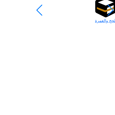
لحج والعمرة
رمضان