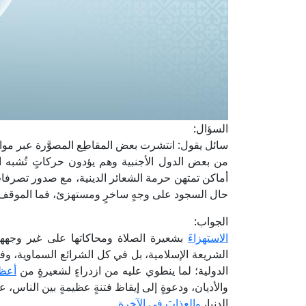
السؤال:
سائل يقول: انتشرت بعض المقاطِع المصوَّرة عبر موا
من بعض الدول الأجنبية وهم يؤدون حركاتٍ تُشبه ا
أماكن تمتهن حرمة الشعائر الدينية، مع صدور تصرفا
حال السجود على وجهٍ ساخرٍ ومستهزئ، فما الموق
الجواب:
الاستهزاءَ
بشعيرة الصلاة ومحاكاتها على غير وجهها ا
الشريعة الإسلامية، بل في كل الشرائع السماوية، وفيما 
الدولية؛ لما ينطوي عليه من ازدراءٍ لشعيرةٍ من
أعظم
والأديان، ودعوةٍ إلى إيقاظ فتنةٍ عظيمةٍ بين الناس،
الدنيا،
والعذابَ في الآخرة
.