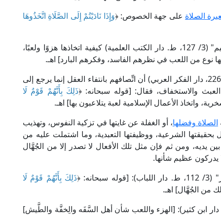
يرة الصلاة
على جهة الخصوص: ﴿
وَإِذَا نَادَيْتُمْ إِلَى الصَّلَاةِ اتَّخَذُوهَا
وقد أوضح الإمام ابن كثير في "تفسير القرآن العظيم" (3/ 127، ط. دار الكتب العلمية) كيفية اتخاذها هزوًا ولعبًا،
 أنها نوع من اللعب في نظرهم الفاسد، وفكرهم البارد] اهـ.
كما أفاد العلامة أبو زهرة في "زهرة التفاسير" (5/ 2262، دار الفكر العربي) أن اتِّصافهم بانتفاء العقل إنما يرجع إلى
لعبث والاستخفاف، فقال: [قوله سبحانه: ﴿
ذَلِكَ بِأَنَّهُمْ قَوْمٌ لَا
ية، واتخاذ الأعمال الإسلامية لعبة يتلاعبون بها] اهـ.
الصلاة وفضلها
، أو الغفلة عن غايتها في تزكية النفوس، وتهذيب
بحقيقتها الشرعية، ووظيفتها التعبدية، وما اشتملت عليه من
ين يديه، ومن ثم فإن مثل تلك الأفعال لا تصدر إلا من الجُهَّال
لا يدركون عظيم شأنها.
نه: ﴿
ذَلِكَ بِأَنَّهُمْ قَوْمٌ لَا
ك من الجُهَّال] اهـ.
لامة الشوكاني في "فتح القدير" (2/ 62، ط. دار ابن كثير): [الهزء واللعب شأن أهل السَّفَه والِخفَّة والطَّيش]