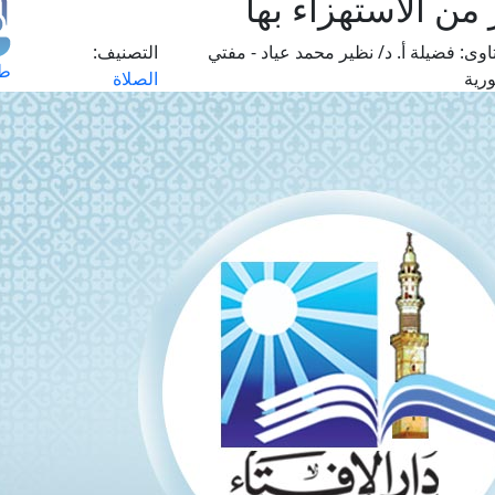
 من الاستهزاء بها
اوى:
فضيلة أ. د/ نظير محمد عياد - مفتي
التصنيف:
طل
رية
الصلاة
اس
حج
ال
م
الق