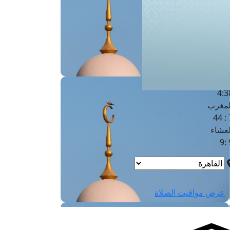
لفجر
4
لشروق
6
لظهر
1
لعصر
4:3
لمغرب
7 
لعشاء
9
عرض مواقيت الصلاة