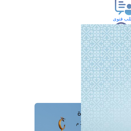
ب فتوى
تعلام عن فتوى
ز موعد
فتوى الهاتفية
َواقِيتُ الصَّـــلاة
اهرة · 07 أغسطس 2026 م