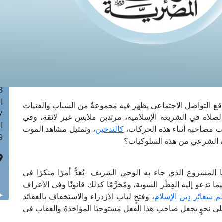
ا
 :41
ا
 :17
ا
 : 1
ا
8
ا
قع التواصل الاجتماعي يظهر فيه مجموعةٌ من الشباب والفتيات
: 44
لصلاة في الشريعة الإسلامية، مرتدين ملابس غير لائقة، وفي
ا
ت مصاحبة أثناء هذه الحركات،
كالتدخين
، وتمثيل مشاهد الموت
 :9
ف الشرعي من هذه السلوكيات؟
لمشروع الذي جاء به الوحي الشريف -يُعَدُّ أمرًا منكرًا في
تدعو إليه الفِطَر السوية، ومُجَرَّمًا كذلك قانونًا وفي الأعراف
 شعائر دِين الإسلام
، وفتحٍ لباب الازدراء والاستخفاف بالعقائد
 على نحوٍ يجعل صاحب هذا الفعل مستوجبًا المؤاخذةَ والعقاب في