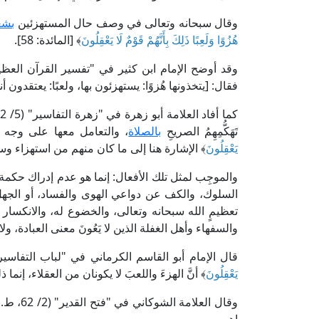
وقال سبحانه وتعالى في وصف حال المستهزئين
بشع
هُزُوًا وَلَعِبًا ذَلِكَ بِأَنَّهُمْ قَوْمٌ لَا يَعْقِلُونَ
﴾ [المائدة: 58].
فقال: [يتخذونها هُزوًا: يستهزئون بها، ولعبًا: يعتقدون
تَهَكُّمِهِمُ الصريحِ
بالصلاة
، والتعامل معها على وجه ا
يَعْقِلُونَ
﴾ الإشارة هنا إلى ما كان منهم من استهزاء وسخر
والموجِب لمثل تلك الأفعال: إنما هو عدم إدراك حكمة
السلوك، والكف عن دواعي الهوى والفساد، أو الجهل 
تعظيمٍ الله سبحانه وتعالى، والخضوع له، والانكسار ب
والسفهاء وأهل الغفلة الذين لا يَعُونَ معنى العبادة، و
قال الإمام أبو القاسم الكرماني في "لباب التفاسير" (3/ 112، ط. دار اللباب): [قوله سبحا
يَعْقِلُونَ
﴾ أنَّ الهزءَ واللعبَ لا يكونان من العقلاء، إنما ذل
وقال الع