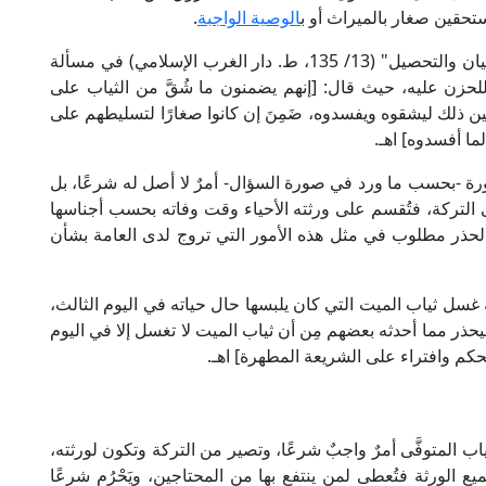
حقين صغار بالميراث أو ب
الوصية الواجبة
.
وهو ما أفتى به الإمام ابن رشد الجد المالكي في "البيان والتحصيل" (13/ 135، ط. دار الغرب الإسلامي) في مسألة
لحزن عليه، حيث قال: [إنهم يضمنون ما شُقَّ من الثياب على
ن ذلك ليشقوه ويفسدوه، ضَمِنَ إن كانوا صغارًا لتسليطهم على
ما أفسدوه] اهـ.
كورة -بحسب ما ورد في صورة السؤال- أمرٌ لا أصل له شرعًا، بل
لى التركة، فتُقسم على ورثته الأحياء وقت وفاته بحسب أجناسها
ْذِ الحذر مطلوب في مثل هذه الأمور التي تروج لدى العامة بشأن
لة غسل ثياب الميت التي كان يلبسها حال حياته في اليوم الثالث،
2، ط. دار التراث): [وليحذر مما أحدثه بعضهم مِن أن ثياب الميت لا تغسل إلا في اليوم
حكم وافتراء على الشريعة المطهرة] اهـ.
 المتوفَّى أمرٌ واجبٌ شرعًا، وتصير من التركة وتكون لورثته،
جميع الورثة فتُعطى لمن ينتفع بها من المحتاجين، ويَحْرُم شرعًا