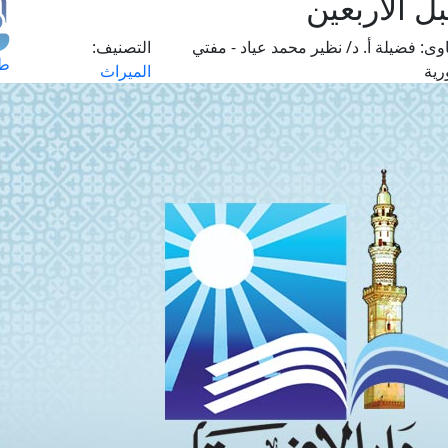
 الأربعين
وى:
فضيلة أ. د/ نظير محمد عياد - مفتي
التصنيف:
طل
رية
الميراث
اس
حج
ال
م
الق