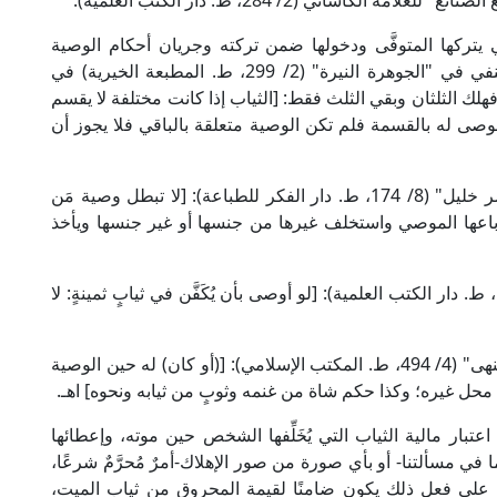
لكاساني (2/ 284، ط. دار الكتب العلمية).
ي يتركها المتوفَّى ودخولها ضمن تركته وجريان أحكام الوصية
عليها، ومن ذلك: قال الإمام الحدادي الحنفي في "الجوهرة النيرة" (2/ 299، ط. المطبعة الخيرية) في
لك الثلثان وبقي الثلث فقط: [الثياب إذا كانت مختلفة لا يقسم
وصى له بالقسمة فلم تكن الوصية متعلقة بالباقي فلا يجوز أن
وجاء في "شرح الإمام الخرشي المالكي على مختصر خليل" (8/ 174، ط. دار الفكر للطباعة): [لا تبطل وصية مَن
 باعها الموصي واستخلف غيرها من جنسها أو غير جنسها ويأخذ
وقال الإمام البغوي الشافعي في "التهذيب" (5/ 112، ط. دار الكتب العلمية): [لو أوصى بأن يُكَفَّن في ثيابٍ ثمينةٍ: لا
وقال العلامة الرحيباني الحنبلي في "مطالب أولي النهى" (4/ 494، ط. المكتب الإسلامي): [(أو كان) له حين الوصية
 محل غيره؛ وكذا حكم شاة من غنمه وثوبٍ من ثيابه ونحوه] اهـ.
بار مالية الثياب التي يُخَلِّفها الشخص حين موته، وإعطائها
ا في مسألتنا- أو بأي صورة من صور الإهلاك-أمرٌ مُحرَّمٌ شرعًا،
ِم على فعل ذلك يكون ضامنًا لقيمة المحروق من ثياب الميت،