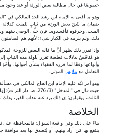
خصوصًا في حال مطالبة بعض الورثة أو عند وجود مست
ضمان ما شَقَ بعض الورثة من ثيابٍ للميت كدلالة ل
الميت، وخرقوه فأفسدوه.. فإن خلَّى الوصي بينهم وبي
ذلك، ولم يلزمه في الكبار شيء؛ لأنهم هم الضامنون ل
وإذا تقرر ذلك يظهر أنَّ ما قاله البعض للزوجة المذ
هو مُناقَضٌ بدلالات قطعية تقرر أيلولة هذه الثياب إ
وأنواعها وفقًا لما قرره الفقهاء بشأن أحوالها، وأَخ
التعامل مع
ملابس
الموتى.
وهو أمر نبَّه عليه الإمام ابن الحاج المالكي في مسأ
حيث قال في "المدخل" (3/ 76
الثالث، ويقولون: إن ذلك يرد عنه عذاب القبر، وذلك ت
الخلاصة
بناءً على ذلك وفي واقعة السؤال: فالمحافظة على ثياب
ينتفع بها مَن أراد مِنهم، أو يُتصدق بها بعد موافقة 