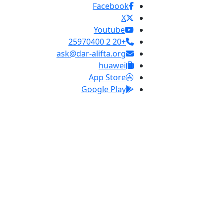
Facebook
X
Youtube
+20 2 25970400
ask@dar-alifta.org
huawei
App Store
Google Play