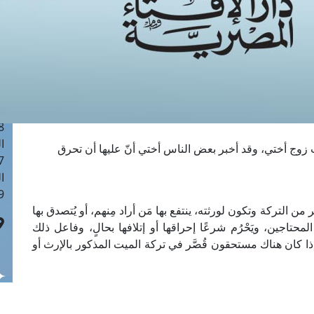
ا
 :41
ا
 :17
ا
 : 1
ا
8
ا
 زوج أختي، وقد أخبر بعض الناس أختي أنّ عليها أن تحرق
: 44
ا
 :9
ن التركة وتكون لورثته، ينتفع بها مَن أراد مِنهم، أو يُتصدق بها
حتاجين، ويَحْرُم شرعًا إحراقها أو إتلافها بحالٍ، وفاعل ذلك
ا كان هناك مستحقون قُصَّر في تركة الميت المذكور بالإرث أو