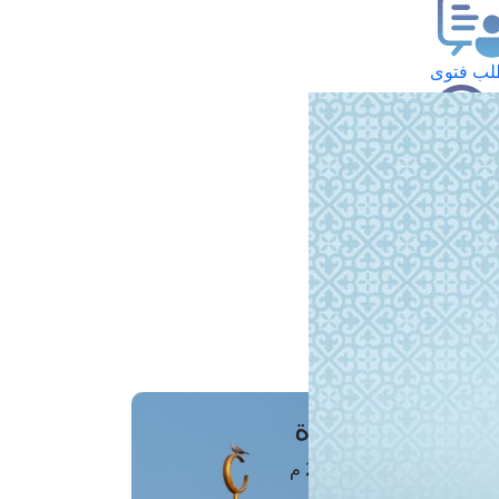
ب فتوى
تعلام عن فتوى
ز موعد
فتوى الهاتفية
َواقِيتُ الصَّـــلاة
اهرة · 07 أغسطس 2026 م