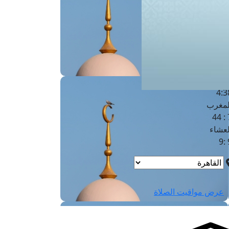
لفجر
4
لشروق
6
لظهر
1
لعصر
4:3
لمغرب
7 
لعشاء
9
عرض مواقيت الصلاة