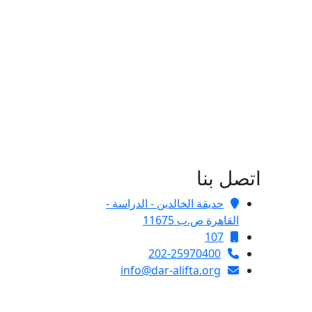
اتصل بنا
حديقة الخالدين - الدراسة -
القاهرة ص.ب 11675
107
202-25970400
info@dar-alifta.org