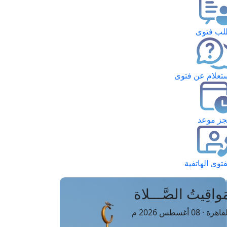
ب فتوى
تعلام عن فتوى
ز موعد
فتوى الهاتفية
َواقِيتُ الصَّـــلاة
اهرة · 08 أغسطس 2026 م