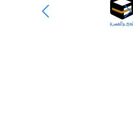
لحج والعمرة
رمضان