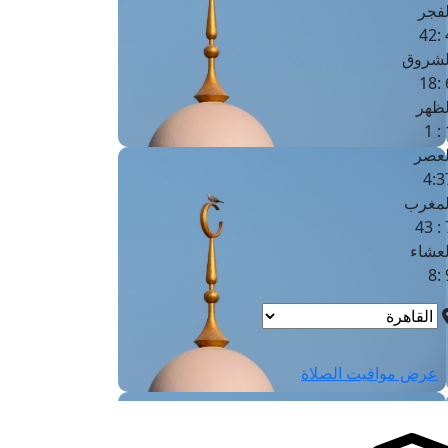
لفجر
4
لشروق
6
لظهر
1
لعصر
4:3
لمغرب
7 
لعشاء
9
عرض مواقيت الصلاة