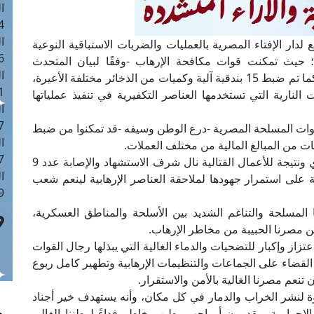
ا
 :42
ا
ع لدار الإفتاء المصرية بالعمليات والضربات الاستباقية النوعية
 :18
؛ حيث تمكنت قوات مكافحة الإرهاب -وفقًا لبيان المتحدث
ا
العسكري -من القضاء على عدد 13 عنصرًا تكفيريا، كما تم ضبط 15 بندقية آلية وكميات من الذخائر مختلفة الأعيرة،
 : 1
جات النارية التي تستخدمها العناصر التكفيرية في تنفيذ عملياتها
ا
7
لقوات المسلحة المصرية -درع الوطن وسيفه -قد تمكنوا من ضبط
ا
: 43
وأشار المرصد إلى أنه وفقًا لبيان المتحدث العسكري ونتيجة للأعمال القتالية نال شرف الاستشهاد والإصابة عدد 9
ا
على استمرار جهودها لملاحقة العناصر الإرهابية لينعم شعب
 :8
 المسلحة والتناغم الشديد بين الأسلحة والمناطق العسكرية،
ين مصرنا الحبيبة من مخاطر الإرهاب.
ز وإكبار للتضحيات والدماء الغالية التي يبذلها رجال القوات
القضاء على الجماعات والتنظيمات الإرهابية وتطهير كامل ربوع
نعم مصرنا الغالية بالأمن والاستقرار.
ة لنشر الخراب والدمار في كل مكان، وأنه يستهدف خير أجناد
لإجرامية ويقدمون أرواحهم بطيب خاطر فداءً لوطننا الغالي