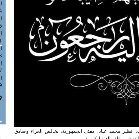
ا
 :40
ا
 :17
ا
 : 1
ا
8
ا
: 45
ا
 :10
 أ.د. نظير محمد عياد، مفتي الجمهورية، بخالص العزاء وصادق
عة في وفاة والدته الكريمة.