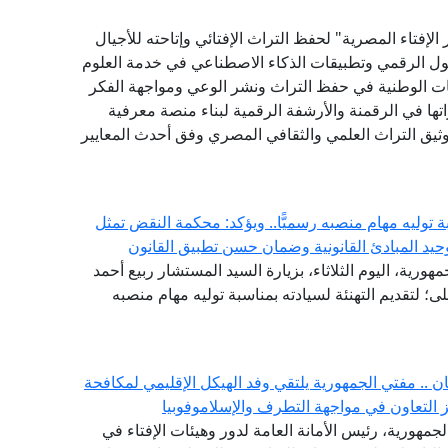
لإفتاء المصرية" لحفظ التراث الإفتائي وإتاحته للأجيال
حول الرقمي وتطبيقات الذكاء الاصطناعي في خدمة العلوم
ات الوطنية في حفظ التراث ونشر الوعي ومواجهة الفكر
ها في الرقمنة والأرشفة الرقمية لبناء منصة معرفية
توثيق التراث العلمي والثقافي المصري وفق أحدث المعايير
توليه مهام منصبه رسميًّا.. ويؤكد: محكمة النقض تمثل
حيد المبادئ القانونية وضمان حسن تطبيق القانون
هورية، اليوم الثلاثاء، بزيارة السيد المستشار ربيع أحمد
 لتقديم التهنئة لسيادته بمناسبة توليه مهام منصبه
.. مفتي الجمهورية يلتقي وفد الهيكل الإقليمي لمكافحة
جمهورية، رئيس الأمانة العامة لدور وهيئات الإفتاء في