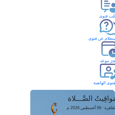
ب فتوى
تعلام عن فتوى
ز موعد
فتوى الهاتفية
َواقِيتُ الصَّـــلاة
اهرة · 06 أغسطس 2026 م