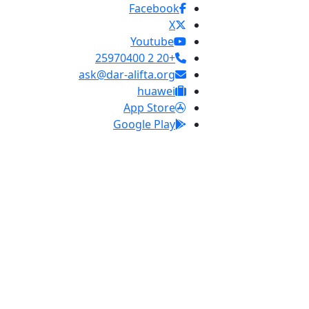
Facebook
X
Youtube
+20 2 25970400
ask@dar-alifta.org
huawei
App Store
Google Play