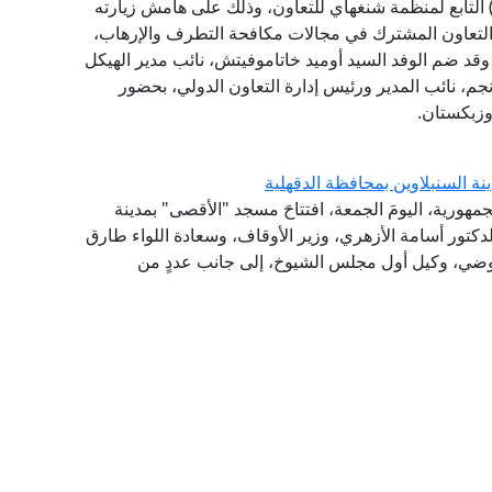
لعالم، وفد الهيكل الإقليمي لمكافحة الإرهاب (RATS) التابع لمنظمة شنغهاي للتعاون، وذلك على هامش زيارته
التعاون المشترك في مجالات مكافحة التطرف والإرهاب،
، وقد ضم الوفد السيد أوميد خاتاموفيتش، نائب مدير الهيكل
نجم، نائب المدير ورئيس إدارة التعاون الدولي، بحضور
وزبكستان.
ة السنبلاوين بمحافظة الدقهلية
جمهورية، اليومَ الجمعة، افتتاحَ مسجد "الأقصى" بمدينة
لدكتور أسامة الأزهري، وزير الأوقاف، وسعادة اللواء طارق
لعوضي، وكيل أول مجلس الشيوخ، إلى جانب عددٍ من