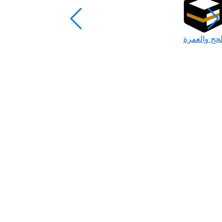
لحج والعمرة
رمضان