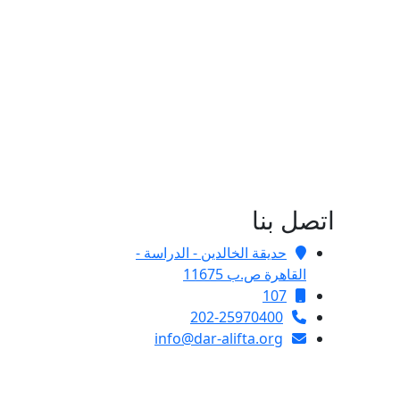
اتصل بنا
حديقة الخالدين - الدراسة -
القاهرة ص.ب 11675
107
202-25970400
info@dar-alifta.org