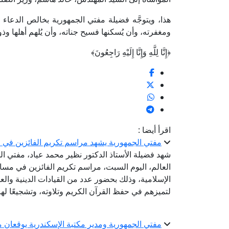
هذا، ويتوجَّه فضيلة مفتي الجمهورية بخالص الدعاء و
ومغفرته، وأن يُسكنها فسيح جناته، وأن يُلهم أهلها وذو
﴿إِنَّا لِلَّهِ وَإِنَّا إِلَيْهِ رَاجِعُونَ﴾
اقرأ أيضا :
مفتي الجمهورية يشهد مراسم تكريم الفائزين في مس
شهد فضيلة الأستاذ الدكتور نظير محمد عياد، مفتي الج
العالم، اليوم السبت، مراسم تكريم الفائزين في مسابق
الإسلامية، وذلك بحضور عدد من القيادات الدينية والع
لتميزهم في حفظ القرآن الكريم وتلاوته، وتشجيعًا ل
مفتي الجمهورية ومدير مكتبة الإسكندرية يوقعان مذ