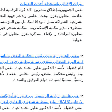
التراث الإفتائي باستخدام أحدث التقنيات
مفتي الجمهورية:إطلاق مشروع "الذاكرة الرقمية لدار ا
القادمة-التعاون يعزز البحث العلمي ويدعم جهود الت
الشرعية-الشراكة تمثل نموذجًا للتكامل بين المؤسس
المتطرف-مدير مكتبة الإسكندرية:-المكتبة تسخر خبرات
متطورة لتراث دار الإفتاء-المذكرة تعزز التعاون في 
الدولية
مفتي الجمهورية يهنئ رئيس محكمة النقض بمناسبة 
قمة الهرم القضائي وتؤدي رسالة وطنية رفيعة في تو
قام فضيلة الأستاذ الدكتور نظير محمد عياد، مفتي الجم
لبنة، رئيس محكمة النقض، رئيس مجلس القضاء الأعلى؛
رسميًّا، متمنيًا لسيادته دوام التوفيق والسداد.
على هامش زيارته الرسمية إلى جمهورية أوزبكستان 
الإرهاب (RATS) التابع لمنظمة شنغهاي للتعاون لتعزيز التعاون في مواجهة التطرف والإسلاموفوبيا
التقى فضيلة الأستاذ الدكتور نظير محمد عياد، مفتي ال