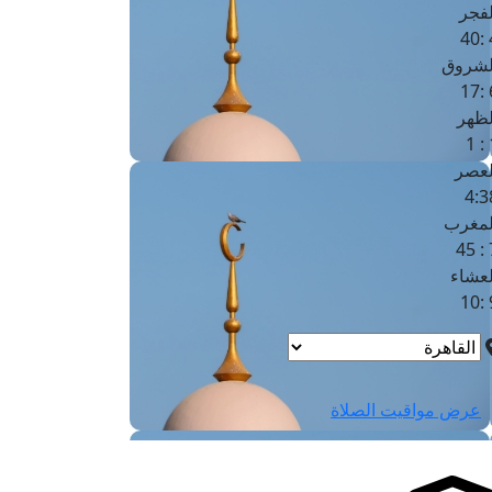
لفجر
4
لشروق
6
لظهر
1
لعصر
4:3
لمغرب
7 
لعشاء
9
عرض مواقيت الصلاة