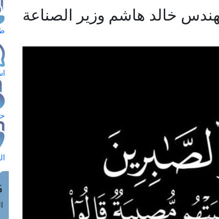
هندس خالد هاشم وزير الصناعة
طل
اس
حج
ال
م
الق