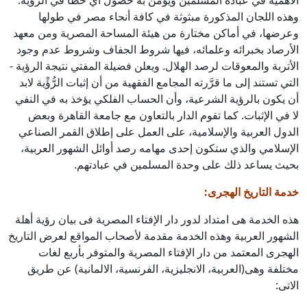
الأهمية في عبادة المسلمين ويُؤمَن به حصول أي خطأ في الرؤية.
وهذه اللجان المذكورة مبثوثة في كافة أنحاء مصر في طولها
وعرضها، في أماكن مختارة من هيئة المساحة المصرية ومن معهد
الأرصاد بخبرائه وعلمائه، فيها شروط الجفاف وشروط عدم وجود
الأتربة والمعوقات لرصد الهلال. ويعلن فضيلة المفتي نتيجة الرؤية -
التي تستند إلى ما قرَّرته المجامع الفقهية من أن إثبات الرُّؤْية لابد
أن يكون بالرؤية الشرعية، وأن الحساب الفلكي يؤخذ به في النفي
لا في الإثبات. كما تقوم الدار بالتعاون مع جامعة القاهرة وبعض
الدول العربية والإسلامية، على العمل على إطلاق القمر الصناعي
الإسلامي والذي ستكون إحدى مهامه رصد أوائل الشهور العربية،
بحيث يساعد ذلك على وحدة المسلمين في عبادتهم.
خدمة التاريخ الهجرى:
هذه الخدمة هى امتداد لدور دار الإفتاء المصرية فى بيان رؤية أهلة
الشهور العربية وهذه الخدمة مقدمة لأصحاب المواقع لعرض التاريخ
الهجرى المعتمد من دار الإفتاء المصرية والمتوفر بأربع لغات
مختلفة وهى(العربية، الانجليزية، الفرنسية، الالمانية) عن طريق
الاتى: