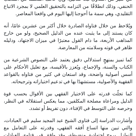
الحنفي، وذلك انطلاقًا من التزامه بالتحقيق العلمي لا بمجرد الاتباع
التقليدي، وهي سمة ما أحوجنا إليها اليوم في واقعنا المعاصر.
ويُلاحظ من خلال فتاواه الصادرة خلال أكثر من عشرين عامًا، أنه
كان يستند إلى ما يثبت عنده من الدليل الصحيح، ولو من خارج
المذاهب الأربعة، ما دام القول معتبرًا في ميزان الاجتهاد، ودليله
ظاهر في قوته وسلامته من المعارضة.
كما تميز بمنهجٍ استدلالي دقيق يعتمد على النصوص الشرعية من
الكتاب والسنة، والإجماع، ويُعزز بالأقيسة، مع تعليل الأحكام على
أسس أصولية واضحة، وقد استعان في كثير من فتاواه بالقواعد
الفقهية والأصولية، مستشهدًا بها في تدعيم اختياراته وترجيحاته.
كما تجلّت قدرته على الاختيار الفقهي بين الأقوال بحسب قوة
الدليل ومراعاة مصلحة المكلفين، مما يعكس استقلاله في النظر،
وحرصه على التوسط في الإفتاء، دون تفريط أو تشدد.
وأشارت الدراسة إلى فتاوى الشيخ عبد المجيد سليم في العبادات،
والتي تبين منها اتساع أفقه الفقهي، وقدرته على التعامل مع
النوازل بروح اجتهادية منضبطة، وقد وافق في فتاوى العبادات