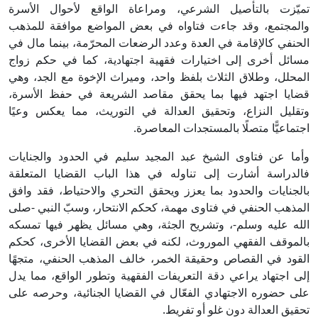
تميّزت بالتأصيل الشرعي، ومراعاة الواقع لأحوال الأسرة
والمجتمع، وقد جاءت فتاواه في بعض المواضع موافقة للمذهب
الحنفي كالإقامة في العدة وعدد الرضعات المحرّمة، بينما مال في
مسائل أخرى إلى اختيارات فقهية اجتهادية، كما في حكم زواج
المحلل، وطلاق الثلاث بلفظ واحد، وميراث الإخوة مع الجد، وهي
قضايا اجتهد فيها بما يحقق مقاصد الشريعة في حفظ الأسرة،
وتقليل النزاع، وتحقيق العدالة في التوريث، مما يعكس وعيًا
اجتماعيًّا متصلًا بالمستجدات المعاصرة.
وأما عن فتاوى الشيخ عبد المجيد سليم في الحدود والجنايات
فالدراسة أشارت إلى تناوله في هذا الباب القضايا المتعلقة
بالجنايات والحدود بما يعزز ويحقق التحري والاحتياط، فقد وافق
المذهب الحنفي في فتاوى مهمة، كحكم الانتحار، وسبّ النبي -صلى
الله عليه وسلم-، وتشريح الجثة، وهي مسائل يظهر فيها تمسكه
بالموقف الفقهي الموروث، لكنه في بعض القضايا الأخرى، كحكم
القود في القصاص وحقيقة الخمر، خالف المذهب الحنفي، متجهًا
إلى اجتهاد يراعي دقة التعريفات الفقهية وتطور الواقع، مما يدل
على حضوره الاجتهادي الفعّال في القضايا الجنائية، وحرصه على
تحقيق العدالة دون غلو أو تفريط.