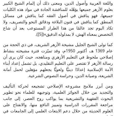
واللغة العربية وأصول الدين، ومعنى ذلك أن إلمام الشيخ الكبير
بعلوم الأزهر جميعها يؤهّله للمناقشة الجادة في مواد هذه الكليات
جميعها، فهو يناقش في أصول الفقه كما يناقش في مسائل
المنطق كما يناقش في فنون البلاغة ودقائق النحو والتصريف، ولا
تكاد اليوم تجد عالمًا من هذا الطراز المستوعب بعد أن شاع
التخصص بمعناه الهش، لا بمدلوله الدقيق»([5]).
كما تولى الشيخ الجليل مشيخة الأزهر الشريف، في ذي الحجة من
عام 1369 هـ، أكتوبر 1950م، وقد تميّزت فترة مشيخته بنشاط
إصلاحي ملحوظ في التعليم الأزهري ومناهجه، حيث كان يرى أن
رسالة الأزهر لا تقتصر على التعليم التقليدي، بل تشمل إعداد أبناء
الأمة الإسلامية إعدادًا دينيًّا ولغويًّا يجعلهم مؤهلين لحمل أمانة
الشريعة، وصيانة الدين، وحراسة النصوص الشرعية.
ومن أبرز ملامح مشروعه الإصلاحي تشجيعه لحركة التأليف
والتجديد من خلال الجوائز العلمية، وتوجيهه للعلماء نحو تطوير
البحوث الفقهية والتشريعية بما يواكب روح العصر، إلى جانب
مراجعة المقررات الدراسية وتمييز النافع منها، والانفتاح على
العلوم الحديثة من خلال دعم الابتعاث العلمي إلى الجامعات في