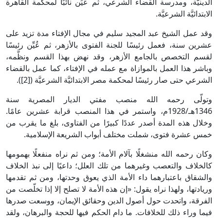
الدينيَّة، ومدرسة القضاء الشرعي، ثم عُيِّن نائبًا لمحكمة القاهرة
الابتدائيَّة الشرعيَّة.
وقد عمل الشيخ عبد المجيد سليم في مجال الإفتاء مدة تزيد على
عشرين سنة، فعمل رئيسًا للجنة الفتوى بالأزهر، ثم عُيِّن رئيسًا
لقسم التخصص بالجامع الأزهر، وقد نهض بهذا القسم ونظَّمه،
وباشر هذا العمل بالموازاة مع عمله في الإفتاء، كما عمل بالقضاء
الشرعي حتى صار رئيسًا لمحكمة مصر الابتدائيَّة الشرعيَّة ([2]).
وتولّى رحمه الله منصب مفتي الديار المصرية سنة
1346هـ/1928م، واستمر في هذا المنصب قرابة عشرين عامًا.
وخلال هذه المدة أصدر عددًا كبيرًا من الفتاوى، بلغ ما يقرب من
خمس عشرة فتوى، شملت مختلف أبواب الشريعة الإسلامية.
وكان رحمه الله منشغلًا بآلام الأمة؛ ومن ثم نراه منفعلًا بهمومها
كالخلاف والتعصب وغيرهما من تلك العلل؛ داعيًا إلى نبذ الخلاف
والشقاق باعتبارهما داء الأمة الذي يعوق وحدتها، ومن ثم تقدمها
وريادتها، ولهذا نراه يقول: «إن هذه الأمة لا تصلح إلا إذا تخلّصت من
الفرقة، واتحدت حول أصول الدين وحقائق الإيمان، ووسعت صدرها
فيما وراء ذلك للخلافات. ما دام الحكم فيها للحجة والبرهان، ولقد