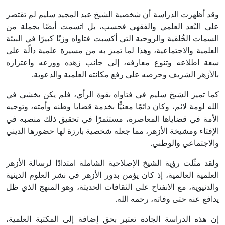
وقد أظهرت الدراسة أن شخصية الشيخ عبد المجيد سليم لم تقتصر
على البُعد العلمي والفقهي فحسب، بل اتسمت أيضًا بجملة من
السمات الخُلقية والروحية التي أكسبت فتاواه وزنًا كبيرًا في البيئة
العلمية والاجتماعية، وهذا لما تميز به من مسيرة علمية دالّة على
سعة اطلاعه وتنوع معارفه، إلى جانب زهده وورعه واعتزازه
بالأزهر الشريف وحرصه على رفع مكانته العلمية والدعوية.
كما تميز الشيخ سليم في فتاواه بقوة الرأي، فلم يكن يخشى في
الله لومة لائم، وكان دائمًا معنيًّا بخدمة قضايا وطنه وأمته، وتوجيه
الأمة في قضاياها المعاصرة، مستثمرًا في تحقيق ذلك منصبه في
الإفتاء ومشيخة الأزهر، مما جعله شخصية بارزة لها حضورها الديني
والاجتماعي والوطني.
ولقد مثّلت رؤية الشيخ الإصلاحية الشاملة امتدادًا لرسالة الأزهر
العلمية العالمية، إذ كان يؤمن بدور الأزهر في نشر العلوم الدينية
والدنيوية، مع الانفتاح على الثقافات الحديثة، وهو المنهج الذي ظل
يدافع عنه حتى وفاته، رحمه الله.
إن هذه الدراسة الجادة تعتبر بحق إضافة إلى المكتبة العلمية،