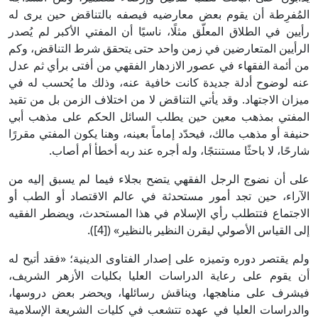
المُفرِطة أن يقوم بعض معارضيه فيصفه بالتناقض حين يرى له
رأيين في الطلاق المعلّق مثلًا، ناسيًا أن المفتي الأكبر لم يُصدر
الرأيين المتعارضين في زمن واحد حتى يتحقق شرط التناقض، وكم
من أئمة الفقهاء في عصور الازدهار الفقهي من أفتى برأي ثم عدل
عنه لوضوح أدلة جديدة كانت خافية عنه، وذلك ما يُحسب له في
ميزان الاجتهاد. وقد يأتي التناقض لا من اختلاف الزمن بل من تقيد
المفتي بمذهب معين حين يطلب السائل الحكم على مذهب أبي
حنيفة أو مذهب مالك، فيحدّد إماماً بعينه، وهنا يكون المفتي مقررًا
شارحًا، لا باحثًا مستنتجًا، وله أجره عند ربه أخطأ أم أصاب.
على أن نضوج الرجل الفقهي يتضح بجلاء فيما لم يسبق إليه من
الآراء، حين تجد أمور مستحدثة في عالم الاقتصاد أو الطب أو
الاجتماع فتتطلب رأي الإسلام في هذا المستحدث، ويضطر الفقيه
إلى القياس الأصولي ليقرن النظير بالنظير» ([4]).
ولم يقتصر دوره وتميزه على إصدار الفتاوى الدينية؛ «فقد أتيح له
أن يقوم على رعاية الدراسات العليا بكليات الأزهر الشريف،
فيشرف على مناهجها، ويناقش رسائلها، ويحضر بعض دروسها،
والدراسات العليا في عهده تتشعب في كليات الشريعة الإسلامية