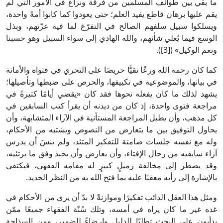
ما بقي بين طوائف المسلمين من فرقة ونزاع في الأمور التي لم
يقم عليها برهان قاطع يفيد العلم؛ حتى يعودوا كما كانوا أمةً واحدة،
ويسلكوا سبيل سلفهم الصالح في التفرّغ لما فيه عزّتهم، وبذل
الوسع فيما يُعلي شأنهم، والله الهادي إلى سواء السبيل وهو حسبنا
ونعم الوكيل» ([3]).
كما كان رحمه الله ورعًا تقيًّا حريصًا على التحري في فتواه والأمانة
في بيانها، والموضوعية في تكييفها، والحرص على ضبطها وتأصيلها؛
يشهد لذلك ما كان يفعله نحوها فقد كان «يقضي أيامًا كثيرةً في
مراجعة فتوى واحدة، إذ كان من ديدنه أن يقرأ كتب السابقين في
كل مذهب، وأن يطيل المراجعة المستأنية في الآراء المتشابهة، وأن
يحاول التوفيق بين ما يتعارض من النصوص ويشتبه من الأحكام،
وله مع نفسه جلسات صامتة للتفكير المتئد، ولم ينسَ أن يدرس
آراء سابقيه من رجال الإفتاء، وأن يعارض وأن يحبذ وفق ما يرتئيه،
وقد يضطر إلى مخالفة زميلٍ كبيرٍ له مقامه الفقهي، فيكتفي
بالإشارة إلى رأيه معقبًا عليه بما فتح الله به من النظر الجديد.
ومثل هذا العقل الدائب تفكيرًا وموازنةً لا بدّ أن يرى من الأحكام في
غده غير ما كان يراه في أمسه، وتلك سُنّة الفقهاء جميعًا ممّن
يدأبون على البحث تطلبًا للدليل وإرضاءً للضمير، ومن السذاجة