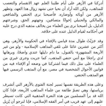
أدركنا في الأزهر على أيام طلبنا العلم عهد الانقسام والتعصب
للمذاهب، ولكن الله أراد أن نحيا حتى نشهد زوال هذا العهد، وتطهر
الأزهر من أوبائه وأوضاره. فأصبحنا نرى الحنفي والشافعي
والمالكي والحنبلي إخوانًا متصافين، وجهتهم الحق، وشرعتهم
الدليل، بل أصبحنا نرى بين العلماء من يخالف مذهبه الذي درج عليه
في أحكامه لقيام الدليل عنده على خلافه.
وقد جَرَيْتُ طوال مدة قيامي بالإفتاء في الحكومة والأزهر، وهي
أكثر من عشرين عامًا على تلقي المذاهب الإسلامية - ولو من غير
الأربعة المشهورة- بالقبول، ما دام دليلها عندي واضحًا، وبرهانها
لدي راجحًا مع أنني حنفي المذهب، كما جريت وجرى غيري من
العلماء على مثل ذلك فيما اشتركنا في وضعه أو الإفتاء فيه من
قوانين الأحوال الشخصية في مصر، مع أن المذهب الرسمي فيها
هو المذهب الحنفي.
وعلى هذه الطريقة نفسها تسير لجنة الفتوى بالأزهر التي أتشرف
برياستها، وهي تضمّ طائفة من علماء المذاهب الأربعة، فإذا كان
الله قد برأ المسلمين من هذه النعرة المذهبية التي كانت تسيطر
عليهم إلى عهد قريب في أمر الفقه الإسلامي، فإنا لنرجو أن يُزيل