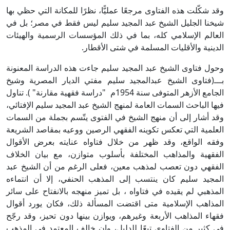
وقد شكّلت هذه الفتاوى مرجعًا عمليًّا، نظرًا للمكانة التي حظي بها
شيخنا الجليل الشيخ عبد المجيد سليم ليس فقط في مصر؛ بل في
العالم الإسلامي كله، بما في ذلك المؤسسات الرسمية والهيئات
الدينية والأقليات المسلمة في شتى الأقطار.
وحول فتاوى الشيخ عبد المجيد سليم جاءت هذه الدراسة المعنونة
بـــ(فتاوى الشيخ عبدالمجيد سليم مفتي الديار المصرية وشيخ
الجامع الأزهر المتوفى سنة 1954م "دراسة فقهية مقارنة" ). تناول
فيها الباحث السمات العامة لمنهج الشيخ عبد المجيد سليم الإفتائي،
وقد أشار إلى أن منهج الشيخ في الفتوى يتّسم بجملة من السمات
العلمية التي تعكس تكوينه الفقهي الرصين ووعيه بمقاصد الشريعة
وفقه الواقع، وقد ظهر من خلال فتاواه عنايته بعرض الأقوال
الفقهية والمذاهب المختلفة بأسلوب متوازن، مع بيان الخلاف
الفقهي دون تعصب لمذهب معين، فعلى الرغم من أن الشيخ عبد
المجيد سليم كان ينتسب إلى المذهب الحنفي، إلا أن انتماءه
المذهبي لم يقيده في فتاواه ، بل تميز منهجه بالانفتاح على سائر
المذاهب الإسلامية متى اقتضت المسألة ذلك، فكان يورد أقوال
فقهاء المذاهب الأربعة وغيرهم، ويوازن بينها دون تحيز، وقد رجّح
في كثير من الفتاوى تبعًا للدليل، وإن خالف المعتمد في المذهب