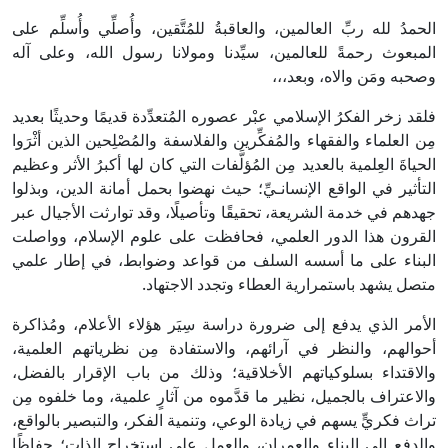
الحمدُ لله ربِّ العالمين، والعاقبةُ للمُتَّقين، وأُصلِّي وأُسلِّم على
المبعوث رحمةً للعالمين، سيِّدنا ومولانا رسول الله، وعلى آله
وصحبه ومَن والاه، وبعد،،،
فلقد زخر الفكرُ الإسلامي عبْر عصوره المُتعدِّدة قديمًا وحديثًا بعديد
مِن العلماء والفقهاء والمُفكِّرين والفلاسفة والمُصْلِحين الذين أثْرَوا
الحياةَ العِلمية بالعديد مِن المُؤلَّفات التي كان لها أكبرُ الأثر وعظيم
التأثير في الواقع الإنسانـيِّ؛ حيث نهضوا بحمل أمانة الدين، وبذلوا
جهدهم في خدمة الشريعة، تحقيقًا وتأصيلًا، وقد توارثت الأجيال عبر
القرون هذا الدور العلمي، فحافظت على علوم الإسلام، وواصلت
البناء على ما أسسه السلف من قواعد وضوابط، في إطار علمي
متصل يشهد باستمرارية العطاء وتجدد الاجتهاد.
الأمر الذي يدفع إلى ضرورة دراسة سِيَر هؤلاء الأعلام، ومُذاكرة
أحوالهم، والنظر في آرائهم، والاستفادة مِن نظرياتهم العلمية،
والاقتداء بسلوكياتهم الأخلاقية؛ وذلك من باب الإقرار بالفضل،
والاعتراف بالجميل، نظير ما قدَّموه من آثارٍ علمية، وما خلفوه مِن
تراث فكريٍّ يسهم في زيادة الوعي، وتنمية الفكر، والتبصير بالواقع،
والدفع إلى البناء والعمران، والعمل على استخراج الذات؛ حفاظًا