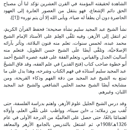
الشاهدة لحقيقته المؤمنة في القرن العشرين تؤكد لنا أن مصباح
الحق دائم الإشعاع، فهو ينتقل من العصور الغابرة إلى العهود
الحاضرة دون أن يطفأ له ضياء، ويأبى الله إلا أن يتم نوره» ([1]).
نشأ الشيخ عبد المجيد سليم نشأة صحيحة؛ فحفظ القرآنَ الكريمَ،
ثم انتقل إلى الأزهر، وفيه تلقَّى العِلمَ على الأستاذ الإمام الشيخ
محمد عبده، لخمس سنوات، تعلم منه فنون البلاغة، وتأثر بآرائه
الإصلاحيَّة، وتلقَّى أيضًا علَى الشيخ حسن الطويل، فتعلم منه
أساليبَ الجدل والقياس، وتعلم الفقهَ على فقيه عصره الشيخ أحمد
أبو خطوة صاحب كتاب (فتح القدير) في علم الفقه، وقد فاق الشيخُ
عبد المجيد سليم أستاذَه في فهم الكتاب وشرحه، وهذا يدل على ما
تمتع به الشيخ عبد المجيد من دقة الفهم وذكاء القريحة، ومن
مشايخه أيضًا الشيخ محمد الحلبي الشافعي والشيخ عبد المجيد
اللبان، وغيرهم.
وقد درس الشيخ الجليل علومَ الأزهر، واهتم بدراسة الفلسفة، حتى
لُقب بين زملائه: بـ «ابن سينا»، وواظب على تلقِّي العلم، وأَولاه
اهتمامًا بالغًا، حتى حصل على العالميَّة من الدرجة الأولى في عام
1326هـ/1908م، ثم اشتغل بالتدريس بالجامع الأزهر والمعاهد