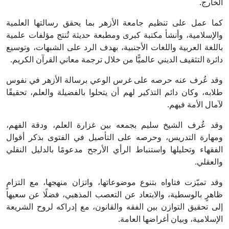
الخارج.
كما عمل على تنظيم جامعة الأزهر بما يحقق رسالتها العلمية
والإسلامية، وأنشأ مكتبة كبرى ومطبعة حديثة تُنتج مؤلفات علمية
باللغة العربية واللغات الأجنبية، بهدف الرد على الشبهات، وتوسيع
دائرة التثقيف الديني عالميًّا من خلال ترجمة معاني القرآن الكريم.
وقد عُرف عنه حرصه على غرس الوعي برسالة الأزهر في نفوس
طلابه، وكان دائم التذكير لهم أن يتحلوا بالفضيلة والعلم، تحقيقًا
لآمال الأمة فيهم.
وقد عُرف الشيخ سليم بجمعه بين غزارة العلم، ودقة الفهم،
ومهارة التدريس، وحرصه على التأصيل في الفتوى بذكر أقوال
الفقهاء وتحليلها واستنباط الرأي الأرجح مدعومًا بالدليل النقلي
والعقلي.
وقد تميّزت فتاواه بتنوع موضوعاتها، واتزان منهجها، مع التزامٍ
ظاهرٍ بالوسطية، والابتعاد عن التعصب المذهبي، فضلًا عن سعيها
إلى تحقيق التوازن بين الفقه والقانون، مع إدراكه لروح الشريعة
الإسلامية، وبيان أغراضها العامة.