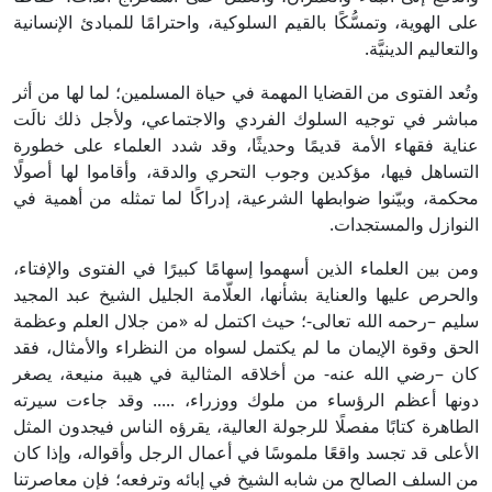
على الهوية، وتمسُّكًا بالقيم السلوكية، واحترامًا للمبادئ الإنسانية
والتعاليم الدينيَّة.
وتُعد الفتوى من القضايا المهمة في حياة المسلمين؛ لما لها من أثر
مباشر في توجيه السلوك الفردي والاجتماعي، ولأجل ذلك نالَت
عناية فقهاء الأمة قديمًا وحديثًا، وقد شدد العلماء على خطورة
التساهل فيها، مؤكدين وجوب التحري والدقة، وأقاموا لها أصولًا
محكمة، وبيّنوا ضوابطها الشرعية، إدراكًا لما تمثله من أهمية في
النوازل والمستجدات.
ومن بين العلماء الذين أسهموا إسهامًا كبيرًا في الفتوى والإفتاء،
والحرص عليها والعناية بشأنها، العلّامة الجليل الشيخ عبد المجيد
سليم –رحمه الله تعالى-؛ حيث اكتمل له «من جلال العلم وعظمة
الحق وقوة الإيمان ما لم يكتمل لسواه من النظراء والأمثال، فقد
كان –رضي الله عنه- من أخلاقه المثالية في هيبة منيعة، يصغر
دونها أعظم الرؤساء من ملوك ووزراء، ..... وقد جاءت سيرته
الطاهرة كتابًا مفصلًا للرجولة العالية، يقرؤه الناس فيجدون المثل
الأعلى قد تجسد واقعًا ملموسًا في أعمال الرجل وأقواله، وإذا كان
من السلف الصالح من شابه الشيخ في إبائه وترفعه؛ فإن معاصرتنا