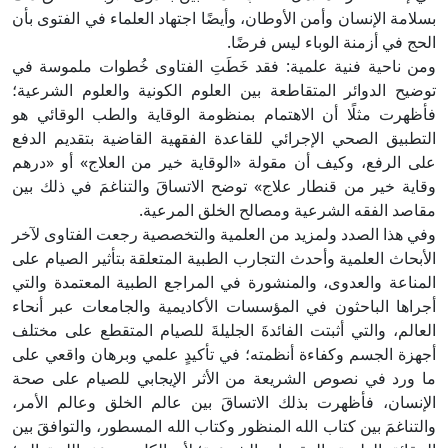
بسلامة الإنسان وأمن الأوطان، وأيضًا اجتهاد العلماء في الفتوى بأن
الحج في أزمنة الوباء ليس فرضًا.
ومن ناحية فنية علمية: فقد خَطَتِ الفتاوى خُطوات ملموسة في
توضيح الدوائر المتقاطعة بين العلوم الكونية والعلوم الشرعية؛
فأظهرت مثلًا أن الاهتمام بمنظومة الوقاية والطب الوقائي هو
التطبيق الصحي الإجرائي للقاعدة الفقهية القاضية بتقديم الدفع
على الرفع، وكيف أن مقولة «الوقاية خير من العلاج» أو «درهم
وقاية خير من قنطار علاج» توضح الاتساقَ والتناغمَ في ذلك بين
مقاصد الفقه الشرعية ومصالح الخلق المرعية.
وفي هذا الصدد ولمزيد من العلمية والتخصصية رجعت الفتاوى لآخر
الأبحاث العلمية وأحدث التجارب الطبية المتعلقة بتأثير الصيام على
المناعة والعدوى، والمنشورة في المراجع الطبية المعتمدة والتي
أجراها الباحثون في المؤسسات الأكاديمية والجامعات عبر أنحاء
العالم، والتي أثبتت الفائدةَ الجليلةَ للصيام المتقطع على مختلف
أجهزة الجسم وكفاءة أنظمته؛ في تأكيدٍ علمي وبرهان واقعي على
ما ورد في نصوص الشريعة من الأثر الإيجابي للصيام على صحة
الإنسان، فأظهرت بذلك الاتساقَ بين عالم الخلق وعالم الأمر،
والتناغمَ بين كتاب الله المنظور وكتاب الله المسطور، والتوافقَ بين