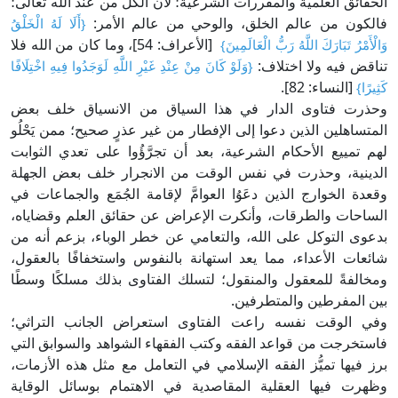
الحقائق العلمية والمقررات الشرعية؛ لأن الكل من عند الله تعالى؛
فالكون من عالم الخلق، والوحي من عالم الأمر:
{أَلَا لَهُ الْخَلْقُ
[الأعراف: 54]، وما كان من الله فلا
وَالْأَمْرُ تَبَارَكَ اللَّهُ رَبُّ الْعَالَمِينَ}
تناقض فيه ولا اختلاف:
{وَلَوْ كَانَ مِنْ عِنْدِ غَيْرِ اللَّهِ لَوَجَدُوا فِيهِ اخْتِلَافًا
[النساء: 82].
كَثِيرًا}
وحذرت فتاوى الدار في هذا السياق من الانسياق خلف بعض
المتساهلين الذين دعوا إلى الإفطار من غير عذرٍ صحيح؛ ممن يَحْلُو
لهم تمييع الأحكام الشرعية، بعد أن تجرَّؤُوا على تعدي الثوابت
الدينية، وحذرت في نفس الوقت من الانجرار خلف بعض الجهلة
وقعدة الخوارج الذين دعَوُا العوامَّ لإقامة الجُمَع والجماعات في
الساحات والطرقات، وأنكرت الإعراض عن حقائق العلم وقضاياه،
بدعوى التوكل على الله، والتعامي عن خطر الوباء، بزعم أنه من
شائعات الأعداء، مما يعد استهانة بالنفوس واستخفافًا بالعقول،
ومخالفةً للمعقول والمنقول؛ لتسلك الفتاوى بذلك مسلكًا وسطًا
بين المفرطين والمتطرفين.
وفي الوقت نفسه راعت الفتاوى استعراض الجانب التراثي؛
فاستخرجت من قواعد الفقه وكتب الفقهاء الشواهد والسوابق التي
برز فيها تميُّز الفقه الإسلامي في التعامل مع مثل هذه الأزمات،
وظهرت فيها العقلية المقاصدية في الاهتمام بوسائل الوقاية