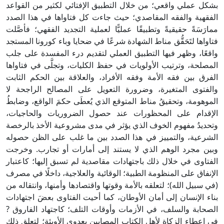
بشكل عملي واقعي؛ من خلال التطبيق الإفتائي لكثير من القواعد
الفقهية والفقه المقاصدي؛ حيث جاءت كل فتاواها في هذا الصدد
ممارَسَةً حقيقيةً وتطبيقًا عمليًّا لعملية التجديد الفقهي؛ فأصَّلت
فتاواها لتَحَقُّق مناط الشهادة شرعًا في ضحايا وباء كورونا المستجد
واقعًا، وظهر فيها التطبيق العملي لتقديم درء المفسدة على جلب
المصلحة، وترتيب الأولويات في حفظ الكليات، وتجلَّى في فتاواها
الفرق بين فقه الأمة وفقه الأفراد، والعلاقة بين الحكم الثابت
والفتوى المتغيرة، وضرورة التعويل على المصالح الراجحة لا
الموهومة، وتحقيقُ مناط المتوقع الذي يُعطَى حكمَ الواقع، وضابطُ
الإقدام على المحظورات عند حصول الضروريات والحاجيات،
وتحديدُ مفهوم الخوف الذي يؤثر في مدى مشروعية الأخذ بالرخصة
الشرعية، والتمييز في هذا الصدد بين ما غلب على الظن حصوله
وبين مجرد الوهم الذي لا يستند إلى أمارات أو تجارب. وخرجت
الفتاوى في خلال ذلك باجتهادات مقاصدية لم تسبق إليها؛ كاعتبار
الإنفاق على المنظومة الطبية؛ الوقائية والعلاجية، داخلًا في مصرف
(في سبيل الله)؛ لتعلقه بالأمة وقوتها واقتصادها وأمنها، وانتقاله من
بناء الإنسان إلى أمان الأوطان، كما أحيت الفتاوى بعضَ اجتهادات
الصحابة والسلف، في الأزمات وأوقات التلف؛ كاجتهاد الفاروق ?
في إعطاء الزكاة لأهل الكتاب المصابين بعدوى الأوبئة؛ لتعلق ذلك