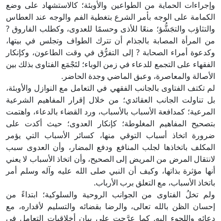
وإجراءات الحماية من الطواعين والأوبئة؛ كالاستشهاد على وضع
الكمامة على الوجه بأمر الشرع بتغطية الفم والوجه عند العطاس
والتثاؤب والتجَشُّؤ؛ منعًا للأذى وحسمًا للعدوى، وكطلب الفاروق ?
من المرأة المصابة بالجذام أن تترك الطواف وتجلس في بيتها،
وكدعوة أمراء الصحابة ? إلى التفرُّق في وقت الطاعون، وكإنكار
الفقهاء على التجمع للدعاء في زمن الوباء؛ لتَجْمَع الفتاوى بذلك بين
الأصالة والمعاصرة، وعبق الماضي وجدة الحاضر.
لم تكتف الفتاوى بالجانب الفقهي في التعامل مع النوازل والأوبئة،
بل تناولت الجانب العقائدي؛ من خلال إقرار المفاهيم الشرعية
المرعية؛ كمدافعة الأسباب بالأسباب، ورد القضاء بالدعاء، واهتمت
بتصحيح المفاهيم المغلوطة؛ كإنكار العدوى؛ حيث أكدت على
ضرورة اتخاذ أسباب التوقي منها، كسائر الأسباب التي يؤمر
المكلف باتخاذها لجلب المنافع ودفع المضار، وأن العدوى سبب
لانتقال المرض من المريض إلى الصحيح، وأن اتخاذ الأسباب لا يعني
أنها مؤثرة بذاتها، وكيف أن النبي صلى الله عليه وآله وسلم أمر
باتخاذ الأسباب، مع التعلق برب الأرباب.
ولم تخلُ الفتاوى من الجوانب الروحية والسلوكية؛ ابتداءً من
إحسان الظن بالله تعالى، والرضا بقضائه والتسليم لأقداره، مع
دعائه واللجوء إليه. كما عرَّجت على بيان أخلاقيات التعامل في