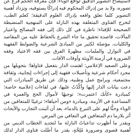
لاستيضاح التصوير الدقيق لواقع الوباء؛ فإن معرفة الحكم فرع عن
تصوره، ولا بد من إدراك المحكوم فيه إدراكًا يستوفيه، وتزداد أهمية
التصوير كلما تعلق واقعه بإدراك العلوم الدقيقة؛ كعلم الطب،
لتخرج الفتاوى المتعلقة بهذه النازلة على المنهجية المنضبطة
الصحيحة للإفتاء؛ ناظرة في كل ذلك إلى فقه المصالح واعتبار
المآلات، قاصدة تحقيق ما جاء الشرع بالحفاظ عليه من المقاصد
والكليات، مؤصلة لكثير من المبادئ الشرعية والضوابط الفقهية
في النوازل والملمات، مظهرةً الفرق بين فقه الاعتياد وفقه
الضرورة في أزمنة الأوبئة وأوقات الآفات.
وعلى الصعيد الإعلامي: اهتمت الدار بتفعيل فتاواها؛ بتحويلها من
مجرد أحكام شرعية وتأصيلات فقهية إلى إجراءات إيجابية، وثقافة
مجتمعية، وبرامج عمل وطنية، وذلك عن طريق المبادرات التي
دعت بيانات الدار إليها وأكَّدْتُ عليها، في لقاءات إعلامية خاصة؛
كمبادرة «كأنك اعتمرت»؛ توجيهًا لأموال الحج والعمرة في
المساعدة في الأزمة، ومبادرة «ومن أحياها»؛ ترغيبًا للمتعافين من
الوباء وحثًّا لهم على التبرع بالدماء، بعد أن أثبتت التجارب والأبحاث
أثر بلازما دم المتعافين في التعافي من المرض.
وبقدر ما أظهرت تداعياتُ النازلة ما لتجديد الخطاب الديني من
أهمية قصوى وضرورة مُلِحَّةٍ، بقدر ما أصَّلت فتاوى الدار لذلك