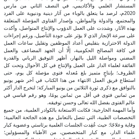
المستشار العلمي والأكاديمي، في النصف الثاني من مارس
2020م، لرصد ما يتعلق بالوباء من آثار دينية ودنيوية على الفرد
والمجتمع، والدولة والمواطن، وإصدار الفتاوى المؤصلة المتعلقة
بهذه الآثار، وشددت على العمل الدؤوب والإنتاج المتواصل، وأكدت
على سرعة الإنجاز الذي لا يؤثر على جودة التأصيل، ورغم إجراءات
الدولة الاحترازية بتقليص أعداد الموظفين وتقليل ساعات العمل
في كافة المصالح الحكومية، إلَّا أن الجهد المضاعف والعمل
المضني ومواصلة الليل بالنهار، أظهر التوفيق الرباني والقدرة
الفائقة لعلماء الدار على العمل والإنتاج في كل الأحوال وتحت كل
الظروف؛ بإنتاجٍ متميز بلغ مُعدله فتوى مؤصلة كل يوم، حتى
استطاع فريق العمل الانتهاء من هذا الكتاب في آخر شهر يونيو
بالتوافق مع ذكرى ثورة الثلاثين من يونيو المباركة؛ لتخرج الدار أكثر
من ثمانين فتوى في أقل من ثمانين يومًا، وهو رقم قياسي في
عالم الفتوى بفضل الله تعالى وحسن توفيقه.
وأما المهمة الخارجية: فكانت الاستعانة بالكوادر العلمية، من جميع
التخصصات الطبية، التي تتصل بالتعامل مع هذه الجائحة العالمية؛
وقاية وعلاجًا؛ حيث عُقِدت الجلسات العلمية برئاستي وعضوية كبار
علماء الدار، مع كبار المتخصصين، من الأطباء والمسؤولين؛