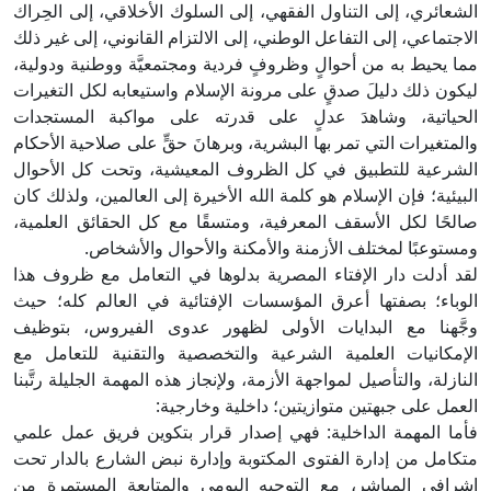
الشعائري، إلى التناول الفقهي، إلى السلوك الأخلاقي، إلى الحِراك
الاجتماعي، إلى التفاعل الوطني، إلى الالتزام القانوني، إلى غير ذلك
مما يحيط به من أحوالٍ وظروفٍ فردية ومجتمعيَّة ووطنية ودولية،
ليكون ذلك دليلَ صدقٍ على مرونة الإسلام واستيعابه لكل التغيرات
الحياتية، وشاهدَ عدلٍ على قدرته على مواكبة المستجدات
والمتغيرات التي تمر بها البشرية، وبرهانَ حقٍّ على صلاحية الأحكام
الشرعية للتطبيق في كل الظروف المعيشية، وتحت كل الأحوال
البيئية؛ فإن الإسلام هو كلمة الله الأخيرة إلى العالمين، ولذلك كان
صالحًا لكل الأسقف المعرفية، ومتسقًا مع كل الحقائق العلمية،
ومستوعبًا لمختلف الأزمنة والأمكنة والأحوال والأشخاص.
لقد أدلت دار الإفتاء المصرية بدلوها في التعامل مع ظروف هذا
الوباء؛ بصفتها أعرق المؤسسات الإفتائية في العالم كله؛ حيث
وجَّهنا مع البدايات الأولى لظهور عدوى الفيروس، بتوظيف
الإمكانيات العلمية الشرعية والتخصصية والتقنية للتعامل مع
النازلة، والتأصيل لمواجهة الأزمة، ولإنجاز هذه المهمة الجليلة رتَّبنا
العمل على جبهتين متوازيتين؛ داخلية وخارجية:
فأما المهمة الداخلية: فهي إصدار قرار بتكوين فريق عمل علمي
متكامل من إدارة الفتوى المكتوبة وإدارة نبض الشارع بالدار تحت
إشرافي المباشر، مع التوجيه اليومي والمتابعة المستمرة من