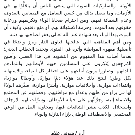
الأوبئة، والسلوكيات السوية التي ينبغي للناس أن يتحَلَّوْا بها في
الأزمات، وما يتصل بذلك مِن حُسن التعامل مع المصابين بالعدوى،
وعدم الشماتة فيهم، ومن احترام ضحايا الوباء وتكريمهم ورعاية
حقوقهم بعد الموت، وحرمة الاستهانة بهم، أو منع دفنهم، وكيف أن
الموت بهذا الوباء يعد شهادة عند الله تعالى يغفر لصاحبها بها ذنبه.
ومن أهم المفاهيم التي عالجتها فتاوى الدار وبرز واضحًا في
تأصيلها: مفهوم المواطنة وأثره في الفتوى وتجديد الخطاب الديني؛
بعدما أصاب هذا المفهوم من التشويه في هذا العصر، وأصبح
المُرجِفون يُنكِرون على المسلمين حبهم لأوطانهم وانتماءَهم
لبلدانهم، وصاروا يربون أتباعهم على احتقار كل انتماء، والاستهانة
بكل وطن؛ لينتج ذلك عند هؤلاء دينًا موازيًا، وأوطانًا موازيةً،
وانتماءات موازية، وأخلاقيات موازية، وأُسَرًا موازية، صيَّرهم الولاءُ
لها في براءٍ من أهليهم وعداءٍ مع مواطنيهم، وفصلتهم عن المجتمع
والانتماء إليه، وجرَّأَتْهم على خيانة الأوطان، وسوَّلت لهم الإرجاف
واستحلال الكذب بنشر الشائعات فيها، ومحاولة النيل من الوعي
المجتمعي والاصطفاف الوطني بإزاء النازلة والوباء.
أ. د / شوقي علام