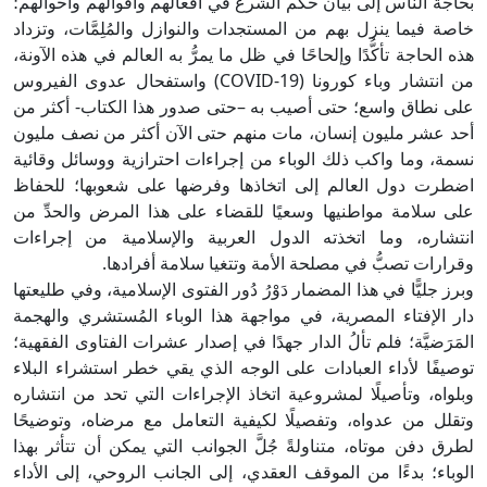
بحاجة الناس إلى بيان حكم الشرع في أفعالهم وأقوالهم وأحوالهم؛
خاصة فيما ينزل بهم من المستجدات والنوازل والمُلِمَّات، وتزداد
هذه الحاجة تأكُّدًا وإلحاحًا في ظل ما يمرُّ به العالم في هذه الآونة،
من انتشار وباء كورونا (COVID-19) واستفحال عدوى الفيروس
على نطاق واسع؛ حتى أصيب به –حتى صدور هذا الكتاب- أكثر من
أحد عشر مليون إنسان، مات منهم حتى الآن أكثر من نصف مليون
نسمة، وما واكب ذلك الوباء من إجراءات احترازية ووسائل وقائية
اضطرت دول العالم إلى اتخاذها وفرضها على شعوبها؛ للحفاظ
على سلامة مواطنيها وسعيًا للقضاء على هذا المرض والحدِّ من
انتشاره، وما اتخذته الدول العربية والإسلامية من إجراءات
وقرارات تصبُّ في مصلحة الأمة وتتغيا سلامة أفرادها.
وبرز جليًّا في هذا المضمار دَوْرُ دُور الفتوى الإسلامية، وفي طليعتها
دار الإفتاء المصرية، في مواجهة هذا الوباء المُستشري والهجمة
المَرَضيَّة؛ فلم تألُ الدار جهدًا في إصدار عشرات الفتاوى الفقهية؛
توصيفًا لأداء العبادات على الوجه الذي يقي خطر استشراء البلاء
وبلواه، وتأصيلًا لمشروعية اتخاذ الإجراءات التي تحد من انتشاره
وتقلل من عدواه، وتفصيلًا لكيفية التعامل مع مرضاه، وتوضيحًا
لطرق دفن موتاه، متناولةً جُلَّ الجوانب التي يمكن أن تتأثر بهذا
الوباء؛ بدءًا من الموقف العقدي، إلى الجانب الروحي، إلى الأداء