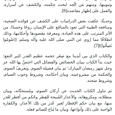
وتبويبها، ومنهم مَن اتَّجه لبحث حِكمته، والكشف عن أسراره،
والعمل على إظهار مقاصده‏[6].
وحديثًا، عكفت بعض الدراسات على الكشف عن فوائده الصحية،
ومنافعه الطبية التي تعود بالمنافع على الإنسان روحًا وجسدًا، من
الأثر المترتب على هذه العبادة، ومعرفة مقصودها وأحكامها، وذلك
انطلاقًا مما رُوي عن النبي صلى الله عليه وآله وسلم: ((صُومُوا
تَصِحُّوا))‏[7].
والكتاب الذي بين أيدينا مع صِغَر حجمه عظيم القدر كثير النفع؛
حيث بدأ الكتاب ببيان الخصائص والفضائل التي اختصَّ بها الله عز
وجل شهرَ رمضان المبارك؛ ثم بيان فضيلة الصوم، وتعريفُ الصوم،
والحكمة من مشروعيته، وبيان أحكامه، وشروط وجوب الصيام،
وشروط صحته.
ثم تناول الكتاب الحديث عن أركان الصوم، ومُستحبَّاته، وبيان
مبطلاته، ومكروهاته، والأعذار المُبيحة للفِطر وحُكم من أفطر لعُذر
منها، مع بيان حكم الإفطار لغير عُذر من تلك الأعذار، والكفارة
الواجبة على ذلك وأنواعها، وبيان ما يُباح للصائم فعله.