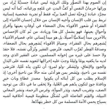
إن الصوم بهذا التصوُّر وتلك الرؤية ليس عبادةً جسديَّةً يُراد من
ورائها حرمانُ النفس أو كفُّ البدن عن مُتَعِهِ ورغباته، كما أنه ليس
مجرَّد عبادة رُوحيَّة تصل العبدَ بربِّه فقط أو تجربة شخصية إنسانية
تربط بين قلب الإنسان وأخيه الإنسان من خلال إحسان الأغنياء إلى
الفقراء أو شعور الأقوياء بحال الضعفاء في أوقاتٍ بعينها وأفرادٍ
وأحوالٍ بعينها، فهو يشمل كل هذا وزيادة، من ثَم كان الإحساس
بالآخرين مبدأً إسلاميًّا أصيلًا، بل هو مبدأ إنساني عام، فصيام الأغنياء
يُشعِرهم بحالِ الفقراء، وصيامُ الأقوياء يُشعِرهم بحال الضعفاء،
وصدقةُ الفِطر تُقرِّب البعيد، فتُرضِي الفقير وتُزكِّي نفسَه، فلا حقدَ
ولا حسدَ على غيره من إخوانه المسلمين، حتى الفقير الذي وجد
لديه ما يكفيه يومًا وليلةً وجبَ عليه إخراجُها لتعويد نفسه على البَذلِ
والجودِ والإنفاقِ، وليَشعُر -ولو لمرةٍ- أن تكون يدُه عُليَا، فتَرضَى
نفسه من ناحيةٍ، ويَشعر بمن هو أدنَى منه حالًا من ناحيةٍ أخرى؛ إذ
الإسلام يطلب من كل أبنائه أن يكونوا مصدرَ عطاءٍ وبابَ خيرٍ
ونافذةَ جودٍ لتكون يدُهم هي العُليا، ولا يَخفَى ما في ذلك من توحيد
الصف، وتقريب البعيد، وبَذر المودَّة، وغرس الرحمة، ونشر المعاني
النبيلة، والقِيَم الفاضلة التي تُشكِّل منظومةً قيمية أخلاقية أشبه
بسياج يحمي الأمةَ المسلمة من كل خطر يتهدَّدُها.