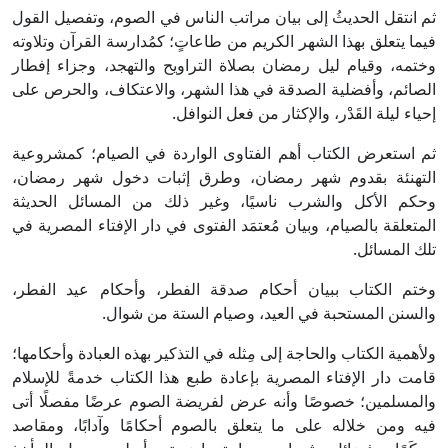
ثم انتقل الحديثُ إلى بيان مراتب الناس في الصوم، وتفصيل القول
فيما يتعلق بهذا الشهر الكريم من طاعاتٍ؛ كمُدارسة القرآن وتلاوته
وختمه، وقيام ليل رمضان بصلاة التراويح والتهجد، وجزاء إفطار
الصائم، وأفضلية الصدقة في هذا الشهر، والاعتكاف، والحرص على
إحياء ليلة القَدْر، والإكثار من فعل النوافل.
ثم استعرض الكتاب أهم الفتاوى الواردة في الصيام؛ كمشروعية
التهنئة بقدوم شهر رمضان، وطرق إثبات دخول شهر رمضان،
وحكم الأكل والشرب ناسيًا، وغير ذلك من المسائل الحديثة
المتعلقة بالصيام، وبيان مُعتمَد الفتوى في دار الإفتاء المصرية في
تلك المسائل.
وختم الكتاب ببيان أحكام صدقة الفطر، وأحكام عيد الفطر،
والسنن المستحبة في العيد، وصيام الستة من شوال.
ولأهمية الكتاب والحاجة إلى مِثله في التذكير بهذه العبادة وأحكامها؛
قامت دار الإفتاء المصرية بإعادة طبع هذا الكتاب خدمةً للإسلام
والمسلمين؛ خصوصًا وأنه عرض لفريضة الصوم عرضًا مفصلًا أتى
فيه ومن خلاله على ما يتعلق بالصوم أحكامًا وآدابًا، ومقاصد