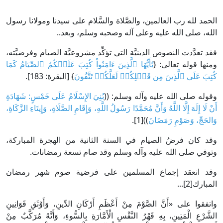
الحمد لله رب العالمين، والصَّلاة والسَّلام على سيدنا ومولانا رسول
الله، صلى الله عليه وعلى آله وصحبه وسلم، وبعد..
فقد تعدَّدت النصوص الدينيَّة التي تؤكِّد مشروعيَّة الصيام وفرضيَّته،
ومنها قوله تعالى: {
يَٰٓأَيُّهَا ٱلَّذِينَ ءَامَنُواْ كُتِبَ عَلَيۡكُمُ ٱلصِّيَامُ كَمَا
كُتِبَ عَلَى ٱلَّذِينَ مِن قَبۡلِكُمۡ لَعَلَّكُمۡ تَتَّقُونَ
} [البقرة: 183].
وقوله صلى الله عليه وآله وسلم: ((
بُنِيَ الإِسْلَامُ عَلَى خَمْسٍ: شَهَادَةِ
أَنْ لَا إِلَهَ إِلَّا اللَّهُ وَأَنَّ مُحَمَّدًا رَسُولُ اللَّهِ، وَإِقَامِ الصَّلَاةِ، وَإِيتَاءِ الزَّكَاةِ،
وَالحَجِّ، وَصَوْمِ رَمَضَانَ
))‏[1].
وقد كان فرضُ الصيام في السنة الثانية من الهجرة المباركة،
وتوفي صلى الله عليه وآله وسلم وقد صام تسعة رمضانات.
وقد انعقد إجماع المسلمين على فرضية صوم شهر رمضان
المبارك‏[2]...
واتفقوا على «أَنَّ الصَّوْمَ مِنْ أَعْظَمِ أَرْكَانِ الدِّينِ، وَأَوْثَقِ قَوَانِينِ
الشَّرْعِ الْمَتِينِ، بِهِ قَهْرُ النَّفْسِ الْأَمَّارَةِ بِالسُّوءِ، وَأَنَّهُ مُرَكَّبٌ مِنْ