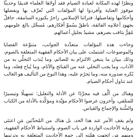
ونظرًا لهذه المكانة لعبادة الصيام فقد أولاها العلماء قديمًا وحديثًا
موفورَ العناية وأفردوا لها المؤلفات التي تُعرِّف بها وبفضلها
وأحكامها وتفاصيلها، فتراثنا الإسلامي زاخرٌ بكنوزه السامقة، حافلٌ
بجهودِ أعلامِه الفائقة، ناطقٌ بسُموِّ أفكارهم، مُسجِّل بالغ علومهم،
مُقِرٌّ بثاقب بصرهم، مشيدٌ بجليلِ أعمالهم.
وجاءت هذه المؤلفات متعدِّدة الجوانب، متنوِّعة القضايا
والموضوعات، اشتملت على بيان الأحكام الفقهية المتعلقة بالصوم،
وذلك ببيان ما ينبغي الالتزام به للصائم، وما يُندَب التحلِّي به من
الآداب، وما يجب التخلي عنه من القبائح والآثام، وما يُباح فِعله، وما
يُكره صدوره منه، وما يَحرُم عليه، وهذا النوع من التأليف هو الغالب
عند تناول أحكام الصيام.
وهناك من ألَّف فيه مجرَّدًا عن الأدلة والتعليل؛ تسهيلًا وتيسيرًا
للمتلقي، وآخرون عرضوا الأحكام مؤيَّدة ومؤكَّدة بالأدلة من الكتاب
والسُّنة والإجماع والقياس.
ولم يقف الأمر عند هذا الحد، بل هناك من المُحدِّثين مَنِ اعتنَى
برواية الأحاديث الواردة في باب الصوم، واستنباط الأحكام الفقهية،
ومنهم مَن اتجهت هِمَّته إلى جمع الأحاديث المتعلقة به وترتيبها