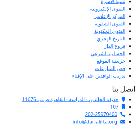
تنمية الأسرة
الفتوى الإلكترونية
المركز الإعلامى
الفتوى الشفوية
الفتوى المكتوبة
التاريخ الهجري
فروع الدار
الحساب الشرعي
خريطة الموقع
فض المنازعات
تدريب الوافدين على الإفتاء
اتصل بنا
حديقة الخالدين - الدراسة - القاهرة ص.ب 11675
107
202-25970400
info@dar-alifta.org