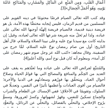
أَعْمَالِ الْقَلْبِ، وَمِن الْمَنْعِ عَن الْمَآكِلِ وَالْمَشَارِبِ وَالْمَنَاكِحِ عَامَّةَ
يَوْمِهِ، وَهُوَ أَجْمَلُ الْخِصَالِ»‏[3].
وقد كتب الله تعالى الصيام فرضًا محتومًا في دينه القويم على
المسلمين من قديم الزمان، فليس إيجابه مختصًّا بهذه الأمة، بل هو
فريضة دينية قديمة، فالصيام فريضة إلهيَّة أوجبها الله تعالى على
عباده، ولذا لم تَخلُ منه شريعة شرعها الله تعالى لعباده، وقيل: إن
بدايته كانت مع سيدنا نوح عليه وعلى نبينا الصلاة والسلام، قال أهل
التاريخ: أول من صام رمضان نوحٌ عليه السلام، لمَّا خرج من
السفينة. وقال مجاهد: «كتب الله عز وجل صوم شهر رمضان على
كل أمة»، ومعلوم أنه كان قبل نوح أمم، والله أعلم‏[4].
والمُتتبِّع لفرائض الله تعالى على عباده وما تَعبَّدَهم به يقف على
العديد من الحِكَم والمنافع والمصالح التي بها قوامُ الحياة وصلاحُ
أحوال العباد، ويتحقَّق بها فوزُهم وسعادتُهم في الدنيا والآخرة؛
فالصيام من أقوى العبادات وأعظمها تأثيرًا في النفس، وتعديلًا في
السلوك، وتقويمًا في الأخلاق؛ ففي الإمساك عن الطعام والشراب
والجِماع تسكينٌ للنفس، وقهرٌ لشهواتها، وكسرٌ لغرورها، وسموٌّ
برُوح الإخلاص، والتحلِّي بالفضائل، والتخلِّي عن الرذائل، والتعوُّد