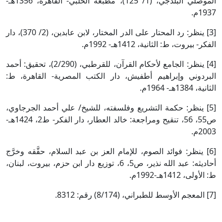
الموصلي البلدجي، (1/ 125)، مطبعة الحلبي- القاهرة، 1356هـ-
1937م.
[3] ينظر: رد المحتار على الدر المختار، لابن عابدين، (2/ 370)، دار
الفكر- بيروت، ط: الثانية، 1412هـ- 1992م.
[4] ينظر: الجامع لأحكام القرآن، للقرطبي، (2/290)، تحقيق: أحمد
البردوني وإبراهيم أطفيش، دار الكتب المصرية- القاهرة، ط:
الثانية، 1384هـ- 1964م.
[5] ينظر: حكمة التشريع وفلسفته، للشيخ/ علي أحمد الجرجاوي،
ص55، 56، تنقيح ومراجعة: خالد العطار، دار الفكر- ط2، 1424هـ-
2003م.
[6] ينظر: فوائد الصوم، للإمام العز بن عبد السلام، حقَّقه وخرَّج
أحاديثه: عبد الله نذير، ص5، 6، توزيع دار ابن حزم، بيروت، لبنان،
ط: الأولى، 1412هـ-1992م.
[7] المعجم الأوسط للطبراني، (8/174) رقم: 8312.