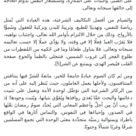
على الصبر، والثبات على المَكارِه، واستشعار النفس بدوام الحاجة
إلى خالقها سبحانه وتعالى.
والصيام من أفضل التكاليف الشرعية، هذه العبادة التي تُمثل
رياضةً للنفس، وتهذيبًا للطبع، وتربيةً للبدن وتزكيةً للعقول وسُموًّا
بالأرواح، وذلك من خلال الالتزام بأوامر الله تعالى، واجتناب نواهيه،
فلا يَقرُب العبدُ فِعلًا إلا في وقته، ولا يؤدِّي عملًا إلا حسب تعاليمه
سبحانه وتعالى، فلا يتناول طعامًا وما في حُكمِه من المُفطِرات من
طلوع الفجر إلى غروب الشمس، فتنجلي بالظمأ والجوع صفحة
القلب فيُبصر الهدى، ويمتنع عن الشر‏[5].
ومن ثَم كان الصوم عبادةً جامعةً للخير، مانعةً للشرِّ فيها يتنافس
المتنافسون، ولأجلها يعمل العاملون، حيث يُنظر إليه على أنه من
بين الركائز الشرعية التي تؤصِّل لوِحدة الأمة وتعمل على تثبيت
دعائمها والبحث عمَّا يُغذي روافدَها ويُقوِّي بنيانها، ويُثبت وجودها؛ إذ
لا ريب أنَّ مِن أجلِّ وأعظم المعاني التي يُجدِّد صومُ رمضانَ بَعْثَها
في الصدور، وإحياءَها في النفوس، والتماس آثارها في الواقع
باطراد وبمتوالية زمنيَّة متجدِّدة معنَى الوحدة التي تجمع المسلمين
شرقًا وغربًا شمالًا وجنوبًا.