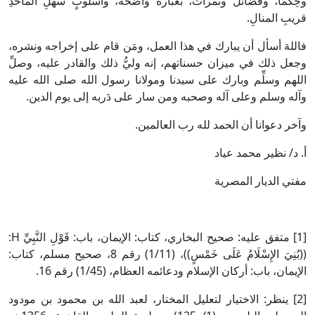
وحِكَمًا، وفضائل وثمرات، بعبارة واضحة، وأسلوبٍ سهلِ المأخذِ
قريبِ المنالِ.
فاللهَ أسأل أن يبارك في هذا العمل، ومَن قام على إخراجه ونشره،
وجعل ذلك في ميزان حسناتهم، إنه وليُّ ذلك والقادر عليه، وصلِّ
اللهم وسلِّم وبارك على سيدنا ومولانا رسول الله صلى الله عليه
وآله وسلم وعلى آله وصحبه ومن سار على دَربه إلى يوم الدين.
وآخر دعوانا أن الحمد لله رب العالمين.
أ. د/ نظير محمد عياد
مفتي الديار المصرية
[1] متفق عليه: صحيح البخاري، كتاب: الإيمان، باب: قَوْلِ النَّبِيِّ H:
((بُنِيَ الإِسْلَامُ عَلَى خَمْسٍ))، (1/11) رقم 8، صحيح مسلم، كتاب:
الإيمان، باب: أركان الإسلام ودعائمه العظام، (1/45) رقم 16.
[2] ينظر: الاختيار لتعليل المختار، لعبد الله بن محمود بن مودود