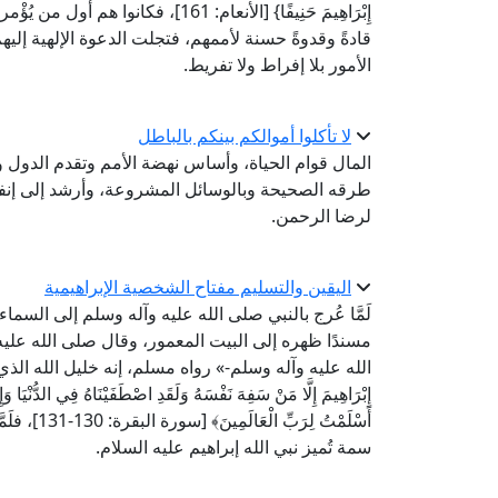
إِبْرَاهِيمَ حَنِيفًا} [الأنعام: 61
قادةً وقدوةً حسنة لأممهم، فتجلت الدعوة الإلهية إلي
الأمور بلا إفراط ولا تفريط.
لا تأكلوا أموالكم بينكم بالباطل
المال قوام الحياة، وأساس نهضة الأمم وتقدم الدول 
طرقه الصحيحة وبالوسائل المشروعة، وأرشد إلى إنفاقه 
لرضا الرحمن.
اليقين والتسليم مفتاح الشخصية الإبراهيمية
لَمَّا عُرج بالنبي صلى الله عليه وآله وسلم إلى السماء 
مسندًا ظهره إلى البيت المعمور، وقال صلى الله عليه وآله و
الله عليه وآله وسلم-» رواه مسلم، إنه خليل الله الذي أسلم
أَسْلَمْتُ
سمة تُميز نبي الله إبراهيم عليه السلام.