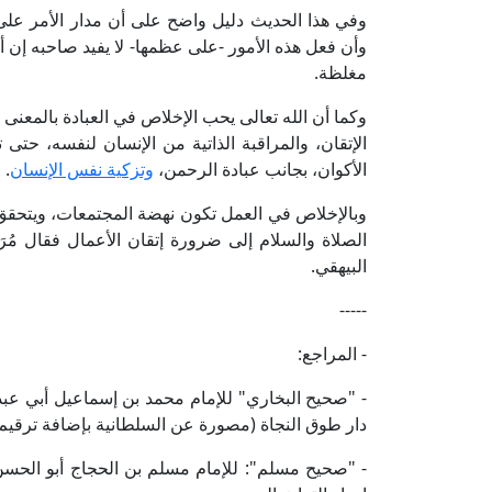
وفي هذا الحديث دليل واضح على أن مدار الأمر على 
وأن فعل هذه الأمور -على عظمها- لا يفيد صاحبه إن أرا
مغلظة.
وكما أن الله تعالى يحب الإخلاص في العبادة بالمعنى 
الإتقان، والمراقبة الذاتية من الإنسان لنفسه، حتى 
الأكوان، بجانب عبادة الرحمن،
وتزكية نفس الإنسان
.
وبالإخلاص في العمل تكون نهضة المجتمعات، ويتحقق ال
الصلاة والسلام إلى ضرورة إتقان الأعمال فقال مُرَغِّبًا: «إِنّ 
البيهقي.
-----
- المراجع:
- "صحيح البخاري" للإمام محمد بن إسماعيل أبي عبد 
دار طوق النجاة (مصورة عن السلطانية بإضافة ترقيم محمد 
- "صحيح مسلم": للإمام مسلم بن الحجاج أبو الحسن 