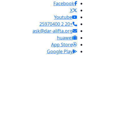
Facebook
X
Youtube
+20 2 25970400
ask@dar-alifta.org
huawei
App Store
Google Play