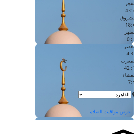
لفجر
4
لشروق
6
لظهر
1
لعصر
4:3
لمغرب
7 
لعشاء
9
عرض مواقيت الصلاة