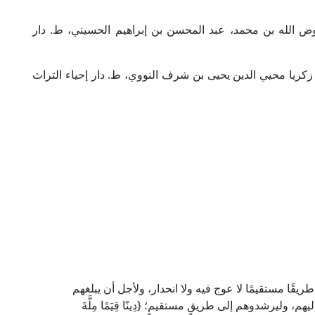
ض الله بن محمد، عبد المحسن بن إبراهيم الحسيني، ط. دار
زكريا محيي الدين يحيى بن شرف النووي، ط. دار إحياء التراث
يقًا مستقيمًا لا عوج فيه ولا انحدار، ولأجل أن يبلغهم
، وليرشدوهم إلى طريقٍ مستقيمٍ؛ {دِينًا قِيَمًا مِلَّةَ