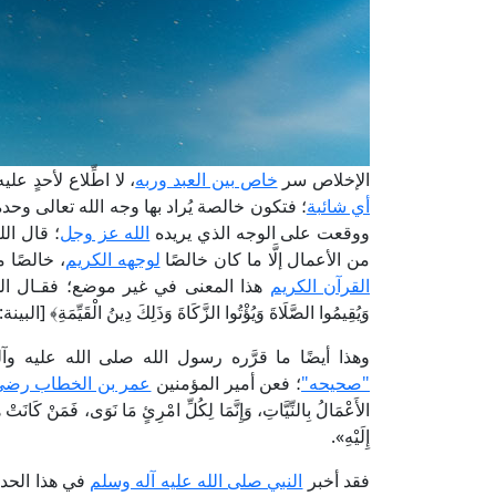
الإخلاص سر
خاص بين العبد وربه
، لا اطِّلاع لأحدٍ ع
أي شائبة
؛ فتكون خالصة يُراد بها وجه الله تعالى وحد
ووقعت على الوجه الذي يريده
الله عز وجل
من الأعمال إلَّا ما كان خالصًا
لوجهه الكريم
، خالصًا 
القرآن الكريم
هذا المعنى في غير موضع؛ فقـال الله تعالـى: ﴿وَ
وَيُقِيمُوا الصَّلَاةَ وَيُؤْتُوا الزَّكَاةَ وَذَلِكَ دِينُ الْقَيِّمَةِ﴾ [البينة: 5]
وهذا أيضًا ما قرَّره رسول الله صلى الله عليه 
"صحيحه"
؛ فعن أمير المؤمنين
عمر بن الخطاب رضي 
الأَعْمَالُ بِالنِّيَّاتِ، وَإِنَّمَا لِكُلِّ امْرِئٍ مَا نَوَى، فَمَنْ كَانَتْ هِج
إِلَيْهِ».
فقد أخبر
النبي صلى الله عليه آله وسلم
في هذا الحديث