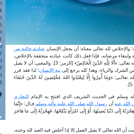
ا
 :43
ا
 :18
ا
 : 0
ا
ليه؛ والإخلاص لله تعالى معناه: أن يجعل الإنسان
عبادته خالية من
7
ه وابتغاء مرضاته، فإذا فعل ذلك كانت عبادته متحققة بالإخلاص،
ا
؛ قال الله تعالى: ﴿أَلَا لِلَّهِ الدِّينُ الْخَالِصُ﴾ [الزمر: 3]، والمعنى: أن لا يقبل
: 42
من الشرك والرياء، وهذا كله يرجع إلى
نية الإنسان
؛ لذا فقد قرر
ا
مَا أُمِرُوا إِلَّا لِيَعْبُدُوا اللهَ مُخْلِصِينَ لَهُ الدِّينَ حُنَفَاءَ
 :7
.
وآله وسلم في الحديث الشريف الذي افتتح به الإمام
البخاري
الله عنه
أن
رسول الله صلى الله عليه وآله وسلم
قـال: «إِنَّمَا
ْرَتُهُ إِلَى دُنْيَا يُصِيبُهَا، أَوْ إِلَى امْرَأَةٍ يَنْكِحُهَا، فَهِجْرَتُهُ إِلَى مَا هَاجَرَ
 أن الله تعالى لا يقبل العمل إلا إذا أخلص فيه العبد لله وحده،