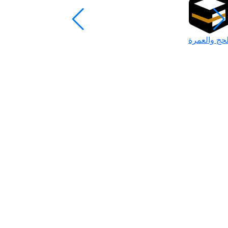
لحج والعمرة
رمضان