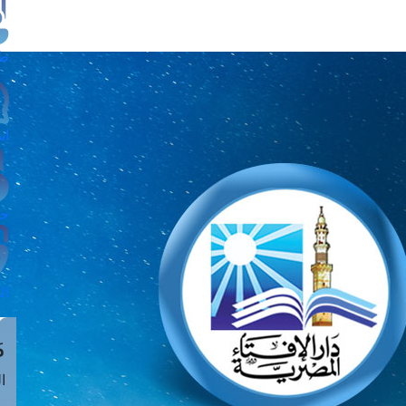
طل
اس
حج
ال
م
الق