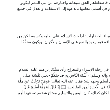
1]، فكانوا هم أول من يُؤْمر، فاصطفاهم الحق سبحانه واختارهم من بني البشر ليكونوا
هم في أسمى معانيها بالدعوة إلى الاستقامة والعدل في جميع
وبناء الحضارات؛ لذا حث الإسلام على طلبه وكسبه، لكنْ من
فيما يعود بالنفع على الإنسان والأكوان، ويكون محقِّقًا
في رحلة الإسراء والمعراج رأى سيِّدَنَا إبراهيم عليه السلام
سلم: «أَشْبَهُ النَّاسِ بِهِ صَاحِبُكُمْ -يعني نَفْسَهُ صلى
 وجهه لله؛ فقال عنه الله تعالى: ﴿وَمَنْ يَرْغَبُ عَنْ مِلَّةِ
إِبْرَاهِيمَ إِلَّا مَنْ سَفِهَ نَفْسَهُ وَلَقَدِ اصْطَفَيْنَاهُ فِي الدُّنْيَا وَإِنَّهُ فِي الْآخِرَةِ لَمِنَ الصَّالِحِينَ ۝ إِذْ قَالَ لَهُ رَبُّهُ أَسْلِمْ قَالَ
 لِرَبِّ الْعَالَمِينَ﴾ [سورة البقرة: 130-131]، فلَمَّا كان كذلك، كان اليقين والتسليم مفتاح شخصيته، فهذا أهم