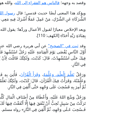
وقصد به وجهه؛
فالناس هم الفقراء إلى الله
، والله هو
ويؤكد هذا المعنى أيضًا حديث قدسي؛ قال
رسول الله
الشُّرَكَاءِ عَنِ الشِّرْكِ، مَنْ عَمِلَ عَمَلًا أَشْرَكَ فِيهِ مَعِي
ويعد الإخلاص معيارًا لقبول الأعمال وردِّها؛ يقول الله تعالى: ﴿فَمَ
بِعِبَادَةِ رَبِّهِ أَحَدًا﴾ [الكهف: 110].
وقد
ثبت في "الصحيح"
عن أبي هريرة رضي الله عنه 
أَوَّلَ النَّاسِ يُقْضَى يَوْمَ الْقِيَامَةِ عَلَيْهِ رَجُلٌ اسْتُشْهِدَ فَأ
فِيكَ حَتَّى اسْتُشْهِدْتُ، قَالَ: كَذَبْتَ، وَلَكِنَّكَ قَاتَلْتَ لِأَنْ 
فِي النَّارِ.
وَرَجُلٌ
تَعَلَّمَ الْعِلْمَ، وَعَلَّمَهُ
،
وَقَرَأَ الْقُرْآنَ
، فَأُتِيَ بِهِ فَ
وَعَلَّمْتُهُ، وَقَرَأْتُ فِيكَ الْقُرْآنَ، قَالَ: كَذَبْتَ، وَلَكِنَّكَ تَعَلَّ
ثُمَّ أُمِرَ بِهِ فَسُحِبَ عَلَى وَجْهِهِ حَتَّى أُلْقِيَ فِي النَّارِ.
وَرَجُلٌ وَسَّعَ اللهُ عَلَيْهِ، وَأَعْطَاهُ مِنْ أَصْنَافِ الْمَالِ كُلِّهِ
تَرَكْتُ مِنْ سَبِيلٍ تُحِبُّ أَنْ يُنْفَقَ فِيهَا إِلَّا أَنْفَقْتُ فِيهَا لَكَ.
فَـسُحِبَ عَـلَى وَجْهِهِ، ثُمَّ أُلْقِيَ فِي النَّارِ» رواه مسلم.