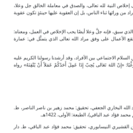
إخلاص النية لله تعالى، والصدق في معاملة الخالق جل وعلا،
د من ورائها ثناء الناس، بل إن العقوبة عليها حينئذٍ تكون عقوبة
الذي سبق، فإنه جلَّ وعلا أيضًا يحب الإخلاص في العمل، ومعناه:
تقع الأعمال على وفق مراد الله تعالى الذي يتمثَّل في: عمارة
سلام الاجتماعي بين الأفراد، وقد أرشدنا رسولنا الكريم عليه
اللهَ تَعَالى يُحِبّ إِذَا عَمِلَ أَحَدُكُمْ عَمَلاً أَنْ يُتْقِنَهُ» رواه
الله البخاري الجعفي، تحقيق: محمد زهير بن ناصر الناصر، ط.
فؤاد عبد الباقي)، الطبعة: الأولى، 1422هـ.
القشيري النيسابوري، تحقيق: محمد فؤاد عبد الباقي، ط. دار