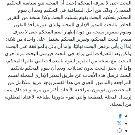
البحث حتى لا يعرفه المحکم (حيث أن المجله تتبع سياسة التحكيم
المعمي)، وذلک من أجل الشفافية في التحکيم وبعد أن يقوم
المحکم بتحکيم البحث يقوم بتسليم البحث وکذا نسخة من التقرير
الخاص بالبحث للمدير الإداري للمجلة والذي بدورة يأخذ التقرير
ويقوم بتصوير نسخة من دون إظهار اسم المحکم حتى لا يعرف
مقدم البحث المحکم، وتقرير المحکم يشتمل على واحدة من ثلاثة:
إما أن يأتي برفض البحث نهائيًا، وإما أن يأتي بالموافقة على البحث
ولکن بعد التعديلات التي يراها في البحث فيرسل البحث مرة أخرى
للباحث مع نسخة من التقرير ليقوم بالتعديلات التي طلبها المحکم،
وإما أن يجيز البحث بدون تعديلات. وبعد أن يقوم المحکم بتحکيم
البحث ترسل هذه الأبحاث عن طريق المدير الإداري للمجلة لقسم
المراجعة والتدقيق اللغوي في هذا القسم يوجد فريق متکامل من
المتخصصين يقومون بمراجعة الأبحاث أکثر من مرة، وبعد ذلک يتم
إرسال المجلة للمطبعة والتي تقوم بدورها بطباعة الأعداد المطلوبة
من المجلة.