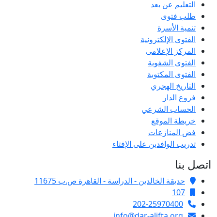
التعليم عن بعد
طلب فتوى
تنمية الأسرة
الفتوى الإلكترونية
المركز الإعلامى
الفتوى الشفوية
الفتوى المكتوبة
التاريخ الهجري
فروع الدار
الحساب الشرعي
خريطة الموقع
فض المنازعات
تدريب الوافدين على الإفتاء
اتصل بنا
حديقة الخالدين - الدراسة - القاهرة ص.ب 11675
107
202-25970400
info@dar-alifta.org