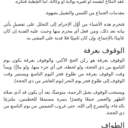
عقد النكاح لنفسه أو لغيره بولاية أو وكالة، أما الخِطْبة فتكره.
مقدمات الجماع من اللمس والتقبيل بشهوة.
فتحرم هذه الأشياء من أوَّل الإحرام إلى التحلل على تفصيلٍ يأتي
بيانه بعد ذلك، ومن فعل أي محرم منها وجبت عليه الفدية إن كان
عَامِدًا بالإجماع، وإن كان نَاسِيًا فلا فدية على المفتى به.
الوقوف بعرفة
الوقوف بعرفة هو ركن الحج الأكبر، والوقوف بعرفة يكون يوم
التاسع من ذي الحجة، ولو لحظة، في أي جزء منها، ولو مارًّا. ويبدأ
وقت الوقوف بعرفة من طلوع فجر اليوم التاسع ويستمر وقت
الوقوف إلى طلوع فجر يوم النحر (يوم العاشر من ذي الحجة).
ويستحب الوقوف بجبل الرحمة، متوضئًا، بعد أن يكون قد أدى صلاة
الظهر والعصر جمعًا وقصرًا بنمرة مستمعًا للخطبتين، ملتزمًا
بالدعاء، والتضرع إلى الله، حتى غروب الشمس من يوم التاسع من
ذي الحجة.
الطواف