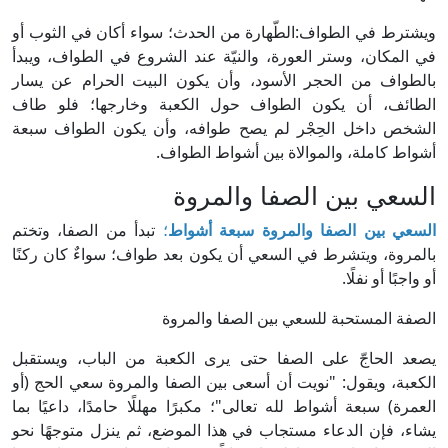
ويشترط في الطواف:الطّهارة من الحدث؛ سواء أكان في الثوب أو
في المكان، وستر العورة، والنيّة عند الشروع في الطواف، ويبدأ
بالطواف من الحجر الأسود، وأن يكون البيت الحرام عن يسار
الطائف، أن يكون الطواف حول الكعبة وخارجها؛ فلو طاف
الشخص داخل الحِجْر لم يصح طوافه، وأن يكون الطواف سبعة
أشواط كاملة، والموالاة بين أشواط الطواف.
السعي بين الصفا والمروة
السعي بين الصفا والمروة سبعة أشواط
؛
تبدأ من الصفا، وتختم
بالمروة، ويتشرط في السعي أن يكون بعد طواف؛ سواءٌ كان ركنًا
أو واجبًا أو نفلًا.
الصفة المستحبة للسعي بين الصفا والمروة
يصعد الحاجّ على الصفا حتى يرى الكعبة من الباب، ويستقبل
الكعبة، ويقول: "نويت أن أسعى بين الصفا والمروة سعي الحج (أو
العمرة) سبعة أشواط لله تعالى"؛ مكبرًا مهللًا حامدًا، داعيًا بما
يشاء، فإن الدعاء مستجاب في هذا الموضع، ثم ينزل متوجهًا نحو