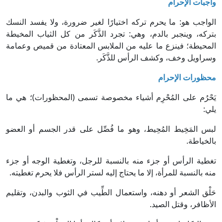
واجبات الإحرام
الواجب هو: ما يحرم تركه اختيارًا لغير ضرورة، ولا يفسد النسك
بتركه، وينجبر بالدم، وهي: تجرد الذَّكَر من كل الثياب المخيطة
المحيطة؛ فينزع ما عليه من الملابس المعتادة من قميص وعمامة
وسراويل وخف، وكشف الرأس للذَّكَر.
محظورات الإحرام
يَحْرُم على المُحْرِم أشياء مخصوصة تسمى (المحظورات)؛ هي ما
يلي:
لبس المَخِيط المُحِيط، وهو ما فُصِّل على قدر الجسم أو العضو
بالخياطة.
تغطية الرأس أو جزء منه بالنسبة للرجل، وتغطية الوجه أو جزء
منه بالنسبة للمرأة، إلا ما يحتاج إليه لستر الرأس فلا يحرم تغطيته.
حَلْق الشعر أو دهنه، واستعمال الطِّيب في الثوب والبدن، وتقليم
الأظافر، وقتل الصيد.