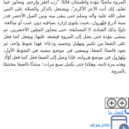
المروة ماشيًا بتؤدة واطمئنان قائلًا: "رب اغفر وارحم، وتجاوز عما
تعلم، إنك أنت الأعز الأكرم"، ويشتغل بالذكر والصلاة على النبي
صلى الله عليه وآله وسلم حتى يبقى بينه وبين الميل الأخضر قدر
ستة أذرع فيُهَرول، بحيث يلتوي إزاره بساقيه دون عنت أو مبالغة،
ناويًا بذلك العبادة، لا المسابقة، حتى يتجاوز الميلين الأخضرين، ثم
يمشي بتؤدة حتى يصل إلى المروة فيصعد عليها، ويفعل كما فعل
على الصفا من تكبير وتهليل وتحميد ودعاء؛ فهذا شوط واحد، ثم
يعود قاصدًا الصفا، ويمشِي في موضع مشيه في الشوط الأول،
ويُهَرْول في موضع هرولته، فإذا وصل إلى الصفا فعل كما فعل أوّلًا،
وهذه مرة ثانية، وهكذا حتى يكمل سبع مرات؛ مبتدئًا بالصفا مختتمًا
بالمروة.
اتصل بنا
حجز موعد