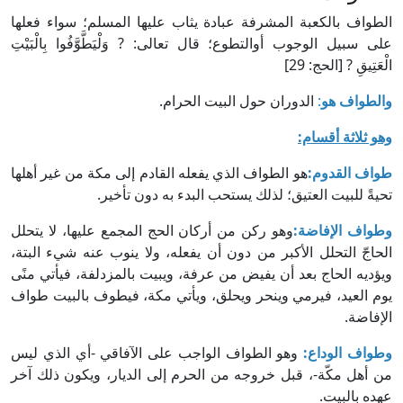
الطواف بالكعبة المشرفة عبادة يثاب عليها المسلم؛ سواء فعلها
على سبيل الوجوب أوالتطوع؛ قال تعالى: ? وَلْيَطَّوَّفُوا بِالْبَيْتِ
الْعَتِيقِ ? [الحج: 29]
والطواف هو
:
الدوران حول البيت الحرام.
وهو ثلاثة أقسام:
طواف القدوم:
هو الطواف الذي يفعله القادم إلى مكة من غير أهلها
تحيةً للبيت العتيق؛ لذلك يستحب البدء به دون تأخير.
وطواف الإفاضة:
وهو ركن من أركان الحج المجمع عليها، لا يتحلل
الحاجّ التحلل الأكبر من دون أن يفعله، ولا ينوب عنه شيء البتة،
ويؤديه الحاج بعد أن يفيض من عرفة، ويبيت بالمزدلفة، فيأتي منًى
يوم العيد، فيرمي وينحر ويحلق، ويأتي مكة، فيطوف بالبيت طواف
الإفاضة.
وطواف الوداع:
وهو الطواف الواجب على الآفاقي -أي الذي ليس
من أهل مكّة-، قبل خروجه من الحرم إلى الديار، ويكون ذلك آخر
عهده بالبيت.