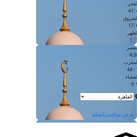
لفجر
4
لشروق
6
لظهر
1
لعصر
4:3
لمغرب
7 
لعشاء
9
عرض مواقيت الصلاة