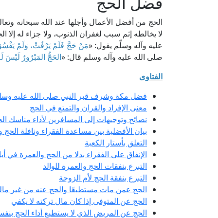
فضل الحج
الحج من أفضل الأعمال وأجلها عند الله سبحانه وتعالى
لا يخالطه إثم سبب لغفران الذنوب، ولا جزاء له إلا ال
عليه وآله وسلّم يقول: «
مَنْ حَجَّ فَلَمْ يَرْفُثْ، وَلَمْ يَفْسُقْ،
صلى الله عليه وآله وسلم قال: «
الحَجُّ المَبْرُورُ لَيْسَ لَهُ 
الفتاوى
فضل مكة وشرف قبر النبي صلى الله عليه وسل
معنى الإفراد والقران والتمتع في الحج
نصائح وتوجيهات إلى المسافرين لأداء مناسك ال
بيان الأفضلية بين مساعدة الفقراء ونافلة الحج و
التعلق بأستار الكعبة
الإنفاق على الفقراء بدلا من الحج والعمرة في أيام
التبرع بنفقات الحج والعمرة للوالد
التبرع بنفقة الحج لأم الزوجة
الحج عمن مات مستطيعًا والحج عنه من غير مال
الحج عن المتوفى إذا كان مال تركته لا يكفي
الحج عن المريض الذي لا يستطيع أداء الحج بنفس