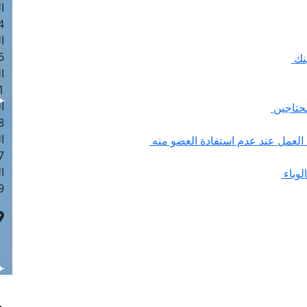
ا
 :41
ا
 :17
بنك
ا
 : 1
ا
محتاجين
8
ا
العمل عند عدم استفادة العضو منه
: 44
ا
لوباء
 :9