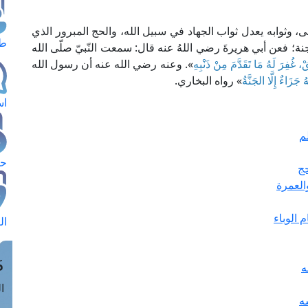
، وثوابه يعدل ثواب الجهاد في سبيل الله، والحج المبرور الذي
طل
جنة؛ فعن أبي هريرةَ رضي اللهُ عنه قال: سمعت النّبيّ صلّى الله
 غُفِرَ لَهُ مَا تَقَدَّمَ مِنْ ذَنْبِهِ
». وعنه رضي الله عنه أن رسول الله
جَزَاءٌ إِلَّا الجَنَّةُ
» رواه البخاري.
اس
م
حج
حج
العمرة
 الوباء
ال
م
ه
الق
ه