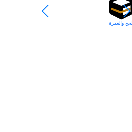
لحج والعمرة
رمضان