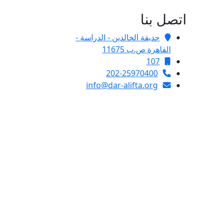
اتصل بنا
حديقة الخالدين - الدراسة -
القاهرة ص.ب 11675
107
202-25970400
info@dar-alifta.org