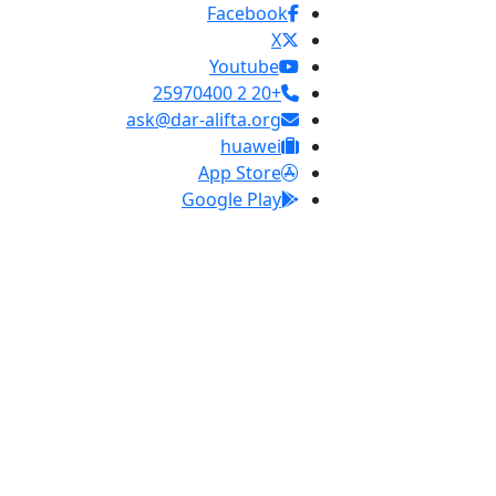
Facebook
X
Youtube
+20 2 25970400
ask@dar-alifta.org
huawei
App Store
Google Play