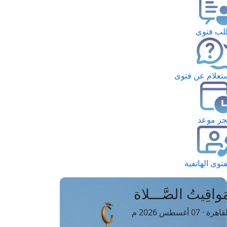
ب فتوى
تعلام عن فتوى
ز موعد
فتوى الهاتفية
َواقِيتُ الصَّـــلاة
اهرة · 07 أغسطس 2026 م