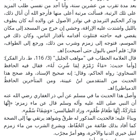
بعد مدة تقرب من عشرين سنة، وأنا أجد من نفسي طلب المزيد
على تلك الرتبة، فسألت مرتبة أعلى منها فأرجو الله أن أنال ذلك،
وذكر الحكيم الترمذي في نوادر الأصول عن والده أنه كان يطوف
بالليل واشتدت عليه الإراقة، وخشي إن خرج من المسجد إلى مكان
يقضي فيه حاجته فتتلوث أقدامه بأقذار الناس، وكان ذلك في
الموسم، فتوجه إلى زمزم وشرب من ذلك، ورجع إلى الطواف،
قال: فلم أحس بالبول حتى أصبحت] اهـ.
قال العلامة الحطاب في "مواهب الجليل" (3/ 116، ط. دار الفكر):
[وأما حديث: «مَاءُ زَمْزَمَ لِمَا شُرِبَ لَهُ»، فقال فيه الحافظ
السخاوي: رواه الحاكم، وقال: إنه صحيح الإسناد، وقد صحح هذا
الحديث من المتقدمين ابنُ عيينة، ومن المتأخرين الحافظُ
الدمياطي] اهـ.
وأصل هذا الحديث ما في مسلم عن أبي ذر الغفاري رضي الله عنه
أن النبي صلى الله عليه وآله وسلم قال عن ماء زمزم: «إِنَّهَا
مُبَارَكَةٌ، إِنَّهَا طَعَامُ طُعْمٍ»، وزاد الطيالسي: «وَشِفَاءُ سُقْمٍ».
وبناءً عليه: فالحديث المذكور له طرقٌ وشواهد يرتقي بها إلى الصحة
كما أفاد بذلك طائفة من الحُفّاظ، ويشرع الشرب من ماء زمزم
لنيل خيري الدنيا والآخرة، وهو أمرٌ مجرّب.