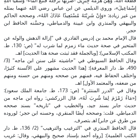
قَطَعَهُ اللهُ، وَهِيَ هَزَمَةُ جِبْرِيلَ -ضربها برجله فنبع الماء- وَسُقْيَا اللهِ
إِسْمَاعِيلَ»، وروى الديلمي عن ابن عباس رضي الله عنهما بمثله
من غير زيادة: «وَإِنْ شَرِبْتَهُ مُسْتَعِيذًا عَاذَكَ اللهُ»، وصححه الحاكم
والبيهقي والمنذري وابن عيينة والدمياطي، وحسَّنه الحافظ ابن
حجر.
قال الإمام محمد بن إدريس القادري في "إزالة الدهش والوله عن
المتحير في صحة حديث ماء زمزم لما شرب له" (ص: 130، ط.
المكتب الإسلامي): [وبالجملة فقد ثبتت صحة هذا الحديث] اهـ.
وقال الحافظ السيوطي في "حاشيته على سنن ابن ماجه" (3/
490، ط. دار المعرفة): [هذا الحديث مشهور على الألسنة كثيرًا،
واختلف الحفاظ فيه، فمنهم من صححه ومنهم من حسنه ومنهم
من ضعفه، والمعتمد الأول] اهـ.
وقال في "الدرر المنتثرة" (ص: 173، ط. جامعة الملك سعود):
[«مَاءُ زَمْزَمَ لِمَا شُرِبَ لَهُ»، قال الزركشي: رواه ابن ماجه من
حديث جابر بسند جيد، والخطيب في "تاريخه" بسند صححه
الدمياطي. قلت: وصححه أيضًا المنقري، وحسنه ابن حجر؛ لوروده
من طرق عن جابر] اهـ بتصرف.
قال الحافظ المنذري في "الترغيب والترهيب" (2/ 136، ط. دار
الكتب العلمية): [رواه أحمد بإسناد صحيح والبيهقي، وقال: غريب