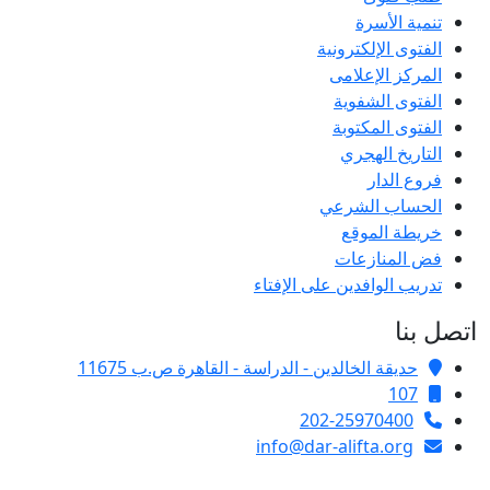
تنمية الأسرة
الفتوى الإلكترونية
المركز الإعلامى
الفتوى الشفوية
الفتوى المكتوبة
التاريخ الهجري
فروع الدار
الحساب الشرعي
خريطة الموقع
فض المنازعات
تدريب الوافدين على الإفتاء
اتصل بنا
حديقة الخالدين - الدراسة - القاهرة ص.ب 11675
107
202-25970400
info@dar-alifta.org