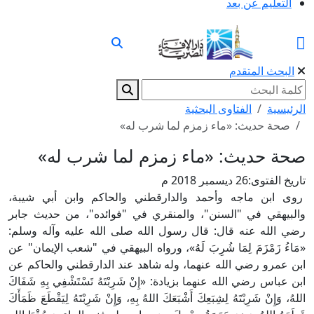
التعليم عن بعد
البحث المتقدم
الرئيسية
الفتاوى البحثية
صحة حديث: «ماء زمزم لما شرب له»
صحة حديث: «ماء زمزم لما شرب له»
تاريخ الفتوى:
26 ديسمبر 2018 م
روى ابن ماجه وأحمد والدارقطني والحاكم وابن أبي شيبة،
والبيهقي في "السنن"، والمنقري في "فوائده"، من حديث جابر
رضي الله عنه قال: قال رسول الله صلى الله عليه وآله وسلم:
«مَاءُ زَمْزَمَ لِمَا شُرِبَ لَهُ»، ورواه البيهقي في "شعب الإيمان" عن
ابن عمرو رضي الله عنهما، وله شاهد عند الدارقطني والحاكم عن
ابن عباس رضي الله عنهما بزيادة: «إِنْ شَرِبْتَهُ تَسْتَشْفِي بِهِ شَفَاكَ
اللهُ، وَإِنْ شَرِبْتَهُ لِشِبَعِكَ أَشْبَعَكَ اللهُ بِهِ، وَإِنْ شَرِبْتَهُ لِيَقْطَعَ ظَمَأَكَ