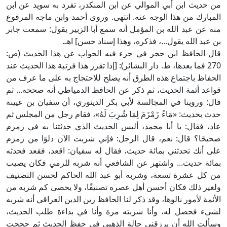
من حديث ابن أبي الموالي عن ابن المنكدر، تفرد به سويد عن ابن
المبارك من هذا الوجه عنه. انتهى. وروى أحمد وابن ماجه المرفوع
منه عن عبد الله بن المؤمل أنه سمع أبا الزبير يقول: سمعت جابر
بن عبد الله يقول...، فذكره، وهذا إسناد حسن] اهـ.
قال الحافظ ابن حجر في جزء فيه الجواب عن هذا الحديث (ص:
270 فما بعدها، ط. دار البشائر): [إذا تقرر هذا فرتبة هذا الحديث عند
الحفاظ باجتماع هذه الطرق أنه يصلح للاحتجاج به على ما عرف من
قواعد أئمة الحديث، ثم ذكر عن الحافظ الدمياطي أنه صححه... ثم
قال: وروينا في المجالسة لأبي بكر الدينوري، أن سفيان بن عيينة
حدث بحديث: «مَاءُ زَمْزَمَ لِمَا شُرِبَ لَهُ»، فقام رجل من المجلس ثم
عاد، فقال: يا أبا محمد، أليس الحديث الذي حدثتنا به في زمزم
صحيحًا؟ قال: نعم، قال الرجل: فإني شربت الآن دلوًا من زمزم
على أنك تحدثني بمائة حديث، فقال له سفيان: اقعد، فقعد فحدثه
بمائة حديث... واشتهر عن الشافعي أنه شربه للرمي فكان يصيب
من كل عشرة تسعة، وشربه أبو عبد الله الحاكم لحسن التصنيف
ولغير ذلك فكان أحسن أهل عصره تصنيفًا، ولا يحصى كم شربه من
الأئمة لأمور نالوها، وقد ذكر لنا الحافظ زين الدين العراقي أنه شربه
لشيء فحصل له، وأنا شربته مرة وأنا في بداءة طلب الحديث،
وسألت الله أن يرزقني حالة الذهبي في حفظ الحديث ثم حججت